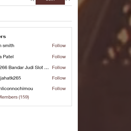
rs
n smith
Follow
a Patel
Follow
UG266 Bandar Judi Slot Online Live RTP Slot Gacor Tertinggi
Follow
jahatk265
Follow
tk265
nliconnochimou
Follow
nnochimou
Members (159)