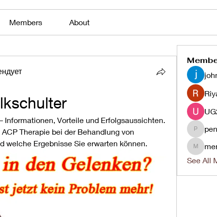
Members
About
Membe
ендует
joh
Riy
lkschulter
 Informationen, Vorteile und Erfolgsaussichten. 
pen
ve ACP Therapie bei der Behandlung von 
penjaha
nd welche Ergebnisse Sie erwarten können.
me
menlico
See All 