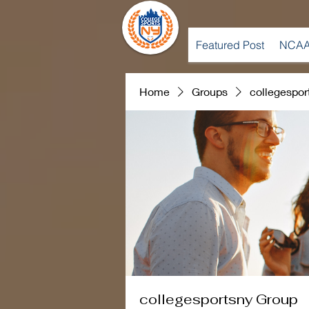
Featured Post
NCAA
Home
Groups
collegespor
collegesportsny Group