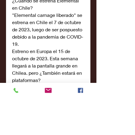
¿Cuándo se estrena Elemental 
en Chile?
"Elemental carnage liberado" se 
estrena en Chile el 7 de octubre 
de 2023, luego de ser pospuesto 
debido a la pandemia de COVID-
19.
Estreno en Europa el 15 de 
octubre de 2023. Esta semana 
llegará a la pantalla grande en 
Chilea. pero ¿También estará en 
plataformas?
Elemental es una secuela de 
Elemental de 2018 que lleva a la 
gran pantalla las aventuras de 
uno de los archienemigos más 
peligrosos de Spider-man de 
Marvel. De momento se 
desconoce el argumento de la 