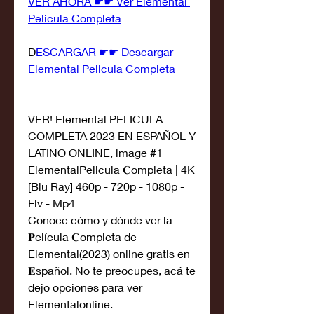
VER AHORA ☛☛ Ver Elemental 
Pelicula Completa
D
ESCARGAR ☛☛ Descargar 
Elemental Pelicula Completa
VER! Elemental PELICULA 
COMPLETA 2023 EN ESPAÑOL Y 
LATINO ONLINE, image #1
ElementalPelicula 𝐂ompleta | 4K 
[Blu Ray] 460p - 720p - 1080p - 
Flv - Mp4
Conoce cómo y dónde ver la 
𝐏elícula 𝐂ompleta de 
Elemental(2023) online gratis en 
𝐄spañol. No te preocupes, acá te 
dejo opciones para ver 
Elementalonline.