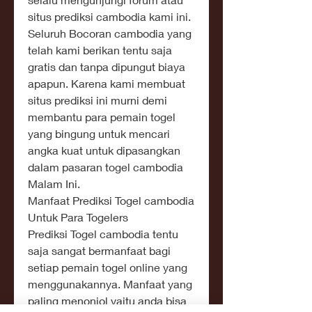
situs prediksi cambodia kami ini. 
Seluruh Bocoran cambodia yang 
telah kami berikan tentu saja 
gratis dan tanpa dipungut biaya 
apapun. Karena kami membuat 
situs prediksi ini murni demi 
membantu para pemain togel 
yang bingung untuk mencari 
angka kuat untuk dipasangkan 
dalam pasaran togel cambodia 
Malam Ini.
Manfaat Prediksi Togel cambodia 
Untuk Para Togelers
Prediksi Togel cambodia tentu 
saja sangat bermanfaat bagi 
setiap pemain togel online yang 
menggunakannya. Manfaat yang 
paling menonjol yaitu anda bisa 