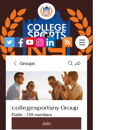
Groups
collegesportsny Group
Public
·
159 members
Join