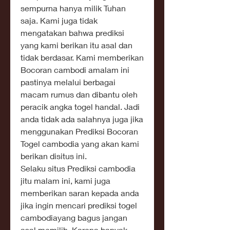
sempurna hanya milik Tuhan 
saja. Kami juga tidak 
mengatakan bahwa prediksi 
yang kami berikan itu asal dan 
tidak berdasar. Kami memberikan 
Bocoran cambodi amalam ini 
pastinya melalui berbagai 
macam rumus dan dibantu oleh 
peracik angka togel handal. Jadi 
anda tidak ada salahnya juga jika 
menggunakan Prediksi Bocoran 
Togel cambodia yang akan kami 
berikan disitus ini.
Selaku situs Prediksi cambodia 
jitu malam ini, kami juga 
memberikan saran kepada anda 
jika ingin mencari prediksi togel 
cambodiayang bagus jangan 
asal memilih. Karena banyak 