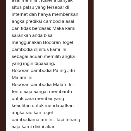
situs palsu yang tersebar di 
internet dan hanya memberikan 
angka prediksi cambodia asal 
dan tidak berdasar. Maka kami 
sarankan anda bisa 
menggunakan Bocoran Togel 
cambodia di situs kami ini 
sebagai acuan memilih angka 
yang ingin dipasang.
Bocoran cambodia Paling Jitu 
Malam Ini
Bocoran cambodia Malam Ini 
tentu saja sangat membantu 
untuk para member yang 
kesulitan untuk mendapatkan 
angka racikan togel 
cambodiamalam ini. Tapi tenang 
saja kami disini akan 