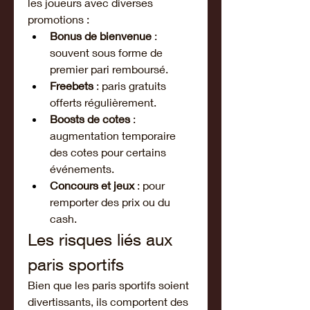
les joueurs avec diverses 
promotions :
Bonus de bienvenue
 : 
souvent sous forme de 
premier pari remboursé.
Freebets
 : paris gratuits 
offerts régulièrement.
Boosts de cotes
 : 
augmentation temporaire 
des cotes pour certains 
événements.
Concours et jeux
 : pour 
remporter des prix ou du 
cash.
Les risques liés aux 
paris sportifs
Bien que les paris sportifs soient 
divertissants, ils comportent des 