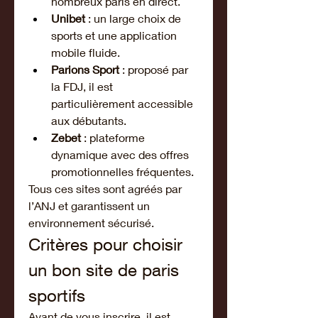
nombreux paris en direct.
Unibet
 : un large choix de 
sports et une application 
mobile fluide.
Parions Sport
 : proposé par 
la FDJ, il est 
particulièrement accessible 
aux débutants.
Zebet
 : plateforme 
dynamique avec des offres 
promotionnelles fréquentes.
Tous ces sites sont agréés par 
l’ANJ et garantissent un 
environnement sécurisé.
Critères pour choisir 
un bon site de paris 
sportifs
Avant de vous inscrire, il est 