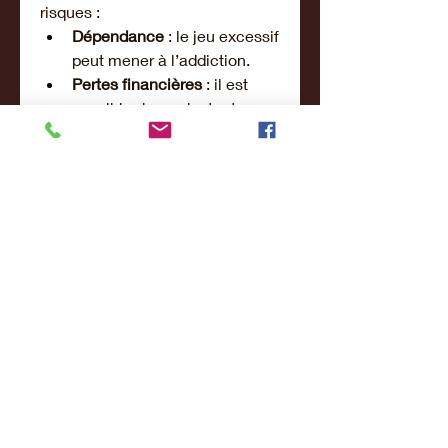
risques :
Dépendance
 : le jeu excessif 
peut mener à l’addiction.
Pertes financières
 : il est 
possible de perdre tout ou 
partie de ses fonds.
Arnaques
 : attention aux 
sites non agréés qui ne 
garantissent pas la sécurité 
de vos fonds.
Il est recommandé de fixer un 
budget de jeu, de ne jamais 
parier sous pression, et d’utiliser 
les outils de modération mis à 
disposition par les opérateurs 
(limites de dépôt, auto-exclusion, 
etc.).
Conseils pour bien 