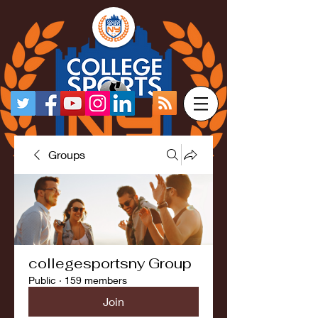
Groups
collegesportsny Group
Public
·
159 members
Join