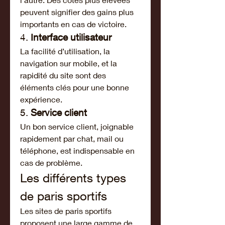
peuvent signifier des gains plus 
importants en cas de victoire.
4. 
Interface utilisateur
La facilité d’utilisation, la 
navigation sur mobile, et la 
rapidité du site sont des 
éléments clés pour une bonne 
expérience.
5. 
Service client
Un bon service client, joignable 
rapidement par chat, mail ou 
téléphone, est indispensable en 
cas de problème.
Les différents types 
de paris sportifs
Les sites de paris sportifs 
proposent une large gamme de 