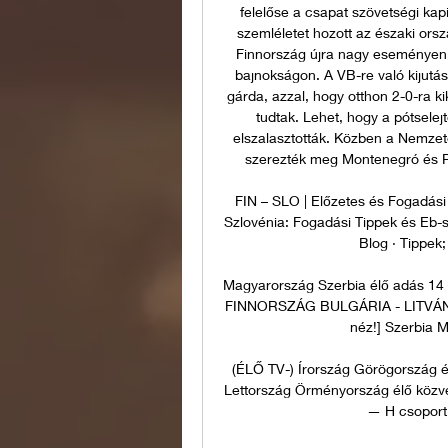
felelőse a csapat szövetségi kap
szemléletet hozott az északi orsz
Finnország újra nagy eseményen ve
bajnokságon. A VB-re való kijutás 
gárda, azzal, hogy otthon 2-0-ra k
tudtak. Lehet, hogy a pótselej
elszalasztották. Közben a Nemzetek
szerezték meg Montenegró és Ro
FIN – SLO | Előzetes és Fogadási 
Szlovénia: Fogadási Tippek és Eb-se
Blog · Tippek;
Magyarország Szerbia élő adás 14 
FINNORSZÁG BULGÁRIA - LITVÁNI
néz!] Szerbia M
(ÉLŐ TV-) Írország Görögország él
Lettország Örményország élő közvet
— H csoport: