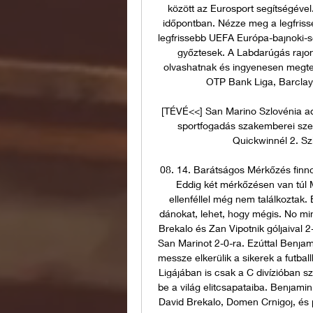
között az Eurosport segítségével
időpontban. Nézze meg a legfrisse
legfrissebb UEFA Európa-bajnoki-se
győztesek. A Labdarúgás rajong
olvashatnak és ingyenesen megteki
OTP Bank Liga, Barclay
[TÉVÉ<<] San Marino Szlovénia ad
sportfogadás szakemberei szer
Quickwinnél 2. Szl
08. 14. Barátságos Mérkőzés finn
Eddig két mérkőzésen van túl 
ellenféllel még nem találkoztak
dánokat, lehet, hogy mégis. No min
Brekalo és Zan Vipotnik góljaival 2-
San Marinot 2-0-ra. Ezúttal Benjami
messze elkerülik a sikerek a futba
Ligájában is csak a C divízióban s
be a világ elitcsapataiba. Benjami
David Brekalo, Domen Crnigoj, és p