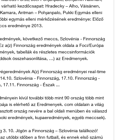
 várható kezdőcsapat: Hradecky – Alho, Väisänen, 
, Kamara, Antman – Pohjanpalo, Pukki Egymás elleni 
óbbi egymás elleni mérkőzésének eredménye: Előző 
cs eredménye 2013. 

edmények, következő meccs, Szlovénia - Finnország 
z a(z) Finnország eredmények oldala a Foci/Európa 
ények, tabellák és részletes meccsinformációk 
 oddsok összehasonlítása, …) az Eredmenyek. 

végeredmények A(z) Finnország eredményei real-time 
14.10. Szlovénia - Finnország, 17.10. Finnország - 
 17.11. Finnország - Észak ...

dményein kívül további több mint 90 ország több mint 
ja is elérhető az Eredmenyek. com oldalain a világ 
lasztott ország nevére a bal oldali menüben és válaszd 
bajnoki eredmények, kupaeredmények, egyéb meccsek). 

g 3. 10. Jöjjön a Finnország – Szlovénia találkozó! 
az utóbbi időben a finn futball, és ennek első számú 