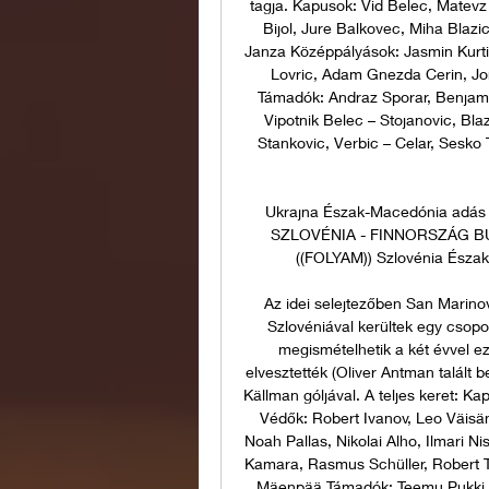
tagja. Kapusok: Vid Belec, Matevz 
Bijol, Jure Balkovec, Miha Blazic
Janza Középpályások: Jasmin Kurti
Lovric, Adam Gnezda Cerin, Jon
Támadók: Andraz Sporar, Benjami
Vipotnik Belec – Stojanovic, Bla
Stankovic, Verbic – Celar, Sesko 
Ukrajna Észak-Macedónia adás k
SZLOVÉNIA - FINNORSZÁG BU
((FOLYAM)) Szlovénia Észak
Az idei selejtezőben San Marinov
Szlovéniával kerültek egy csoport
megismételhetik a két évvel ez
elvesztették (Oliver Antman talált b
Källman góljával. A teljes keret: Ka
Védők: Robert Ivanov, Leo Väisän
Noah Pallas, Nikolai Alho, Ilmari N
Kamara, Rasmus Schüller, Robert Ta
Mäenpää Támadók: Teemu Pukki, M