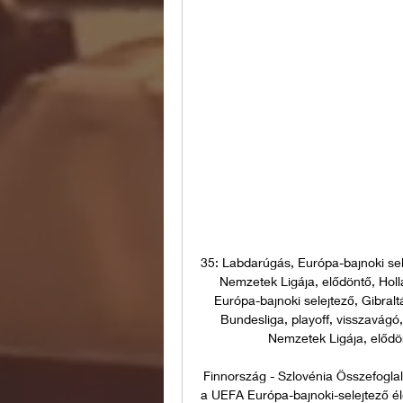
35: Labdarúgás, Európa-bajnoki sele
Nemzetek Ligája, elődöntő, Holl
Európa-bajnoki selejtező, Gibral
Bundesliga, playoff, visszavágó
Nemzetek Ligája, elődön
Finnország - Szlovénia Összefogla
a UEFA Európa-bajnoki-selejtező é