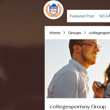
Featured Post
NCAA
Home
Groups
collegespor
collegesportsny Group