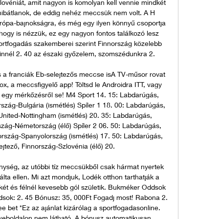
ovéniát, amit nagyon is komolyan kell vennie mindkét 
ibátlanok, de eddig nehéz meccsük nem volt. A H 
Európa-bajnokságra, és még egy ilyen könnyű csoportja 
hogy is nézzük, ez egy nagyon fontos találkozó lesz 
ortfogadás szakemberei szerint Finnország közelebb 
innél 2. 40 az északi győzelem, szomszédunkra 2. 

 a franciák Eb-selejtezős meccse isA TV-műsor rovat 
 a meccsfigyelő app! Töltsd le Androidra ITT, vagy 
é egy mérkőzésről se! M4 Sport 14. 15: Labdarúgás, 
szág-Bulgária (ismétlés) Spíler 1 18. 00: Labdarúgás, 
nited-Nottingham (ismétlés) 20. 35: Labdarúgás, 
zág-Németország (élő) Spíler 2 06. 50: Labdarúgás, 
rszág-Spanyolország (ismétlés) 17. 50: Labdarúgás, 
jtező, Finnország-Szlovénia (élő) 20. 

ység, az utóbbi tíz meccsükből csak hármat nyertek 
a ellen. Mi azt mondjuk, Lodék otthon tarthatják a 
ét és félnél kevesebb gól születik. Bukméker Oddsok 
ok: 2. 45 Bónusz: 35, 000Ft Fogadj most! Rabona 2. 
e bet *Ez az ajánlat kizárólag a sportfogadasonline. 
weboldalon nem látható. A bónusz automatikusan 