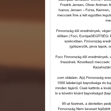
Fredrik Jensen, Oliver Antman A
Ivanov, Jensen – Forss, Kairinen
meccsek Íme a két együttes legut
mec
Finnország élő eredmények, véger
élőben | Foci, EurópaSEGÍTSÉG: E
szekcióban. Finnország eredm
(gólszerzők, piros lapok,
Foci: Finnország élő eredmények, 
frissülnek. Következő meccsek: 
Kazahsztán,
com oldalain. A(z) Finnország ere
1000 labdarúgó bajnoksága és kupá
minden tájáról. Csak kattints a kivá
ki a követni kívánt bajnokságot (
98-at fizetnek, a döntetlen pedi
Finnország Nem keveset fejlődött 