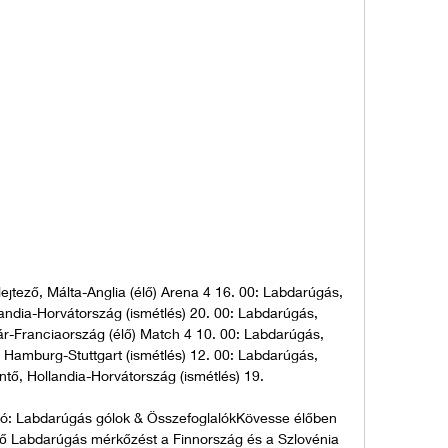
jtező, Málta-Anglia (élő) Arena 4 16. 00: Labdarúgás, 
andia-Horvátország (ismétlés) 20. 00: Labdarúgás, 
tár-Franciaország (élő) Match 4 10. 00: Labdarúgás, 
, Hamburg-Stuttgart (ismétlés) 12. 00: Labdarúgás, 
tő, Hollandia-Horvátország (ismétlés) 19. 

ló: Labdarúgás gólok & ÖsszefoglalókKövesse élőben 
lő Labdarúgás mérkőzést a Finnország és a Szlovénia 