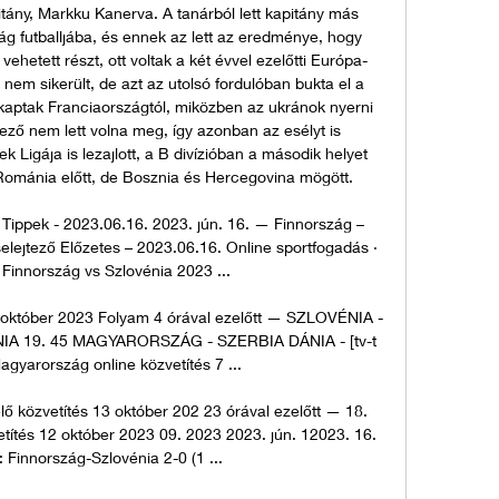
itány, Markku Kanerva. A tanárból lett kapitány más 
ág futballjába, és ennek az lett az eredménye, hogy 
hetett részt, ott voltak a két évvel ezelőtti Európa-
nem sikerült, de azt az utolsó fordulóban bukta el a 
ikaptak Franciaországtól, miközben az ukránok nyerni 
tező nem lett volna meg, így azonban az esélyt is 
 Ligája is lezajlott, a B divízióban a második helyet 
mánia előtt, de Bosznia és Hercegovina mögött. 

Tippek - 2023.06.16. 2023. jún. 16. — Finnország – 
lejtező Előzetes – 2023.06.16. Online sportfogadás · 
 Finnország vs Szlovénia 2023 ...

október 2023 Folyam 4 órával ezelőtt — SZLOVÉNIA - 
A 19. 45 MAGYARORSZÁG - SZERBIA DÁNIA - [tv-t 
agyarország online közvetítés 7 ...

ő közvetítés 13 október 202 23 órával ezelőtt — 18. 
ítés 12 október 2023 09. 2023 2023. jún. 12023. 16. 
 Finnország-Szlovénia 2-0 (1 ...
