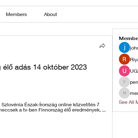
Members
About
Membe
joh
Riy
 élő adás 14 október 2023 
pen
penjaha
me
menlico
See All 
Szlovénia Észak-Írország online közvetítés 7 
eccsek a tv-ben Finnország élő eredmények, ...