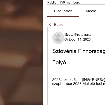
Public
·
159 members
Discussion
Media
Back
Элла Филатова
October 14, 2023
Szlovénia Finnország
Folyó
2023. szept. 6. — [INGYENES>] 
szeptember 2023 Mai élő foci m