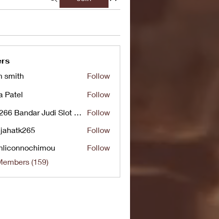
rs
n smith
Follow
a Patel
Follow
UG266 Bandar Judi Slot Online Live RTP Slot Gacor Tertinggi
Follow
jahatk265
Follow
tk265
nliconnochimou
Follow
nnochimou
Members (159)