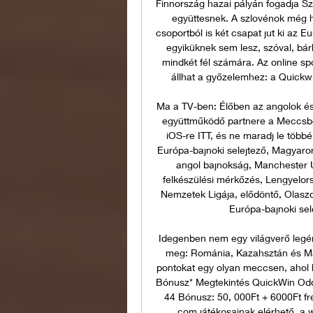
Finnország hazai pályán fogadja Szl
együttesnek. A szlovénok még h
csoportból is két csapat jut ki az 
egyiküknek sem lesz, szóval, bár
mindkét fél számára. Az online sp
állhat a győzelemhez: a Quickw
Ma a TV-ben: Élőben az angolok és
együttműködő partnere a Meccsbox,
iOS-re ITT, és ne maradj le több
Európa-bajnoki selejtező, Magyaror
angol bajnokság, Manchester U
felkészülési mérkőzés, Lengyelors
Nemzetek Ligája, elődöntő, Olaszo
Európa-bajnoki sele
Idegenben nem egy világverő legén
meg: Románia, Kazahsztán és Mált
pontokat egy olyan meccsen, ahol k
Bónusz* Megtekintés QuickWin Odds
44 Bónusz: 50, 000Ft + 6000Ft fre
com játékosainak elérhető, a 