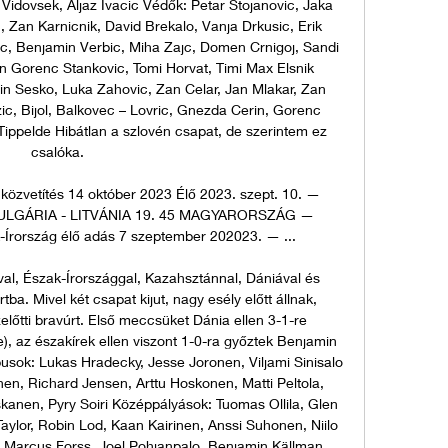
Vidovsek, Aljaz Ivacic Védők: Petar Stojanovic, Jaka 
, Zan Karnicnik, David Brekalo, Vanja Drkusic, Erik 
c, Benjamin Verbic, Miha Zajc, Domen Crnigoj, Sandi 
 Gorenc Stankovic, Tomi Horvat, Timi Max Elsnik 
n Sesko, Luka Zahovic, Zan Celar, Jan Mlakar, Zan 
zic, Bijol, Balkovec – Lovric, Gnezda Cerin, Gorenc 
Tippelde Hibátlan a szlovén csapat, de szerintem ez 
csalóka. 

özvetítés 14 október 2023 Élő 2023. szept. 10. — 
LGÁRIA - LITVÁNIA 19. 45 MAGYARORSZÁG — 
-Írország élő adás 7 szeptember 202023. — ...

al, Észak-Írországgal, Kazahsztánnal, Dániával és 
ba. Mivel két csapat kijut, nagy esély előtt állnak, 
előtti bravúrt. Első meccsüket Dánia ellen 3-1-re 
e), az északírek ellen viszont 1-0-ra győztek Benjamin 
pusok: Lukas Hradecky, Jesse Joronen, Viljami Sinisalo 
en, Richard Jensen, Arttu Hoskonen, Matti Peltola, 
iskanen, Pyry Soiri Középpályások: Tuomas Ollila, Glen 
ylor, Robin Lod, Kaan Kairinen, Anssi Suhonen, Niilo 
arcus Forss, Joel Pohjanpalo, Benjamin Källman, 