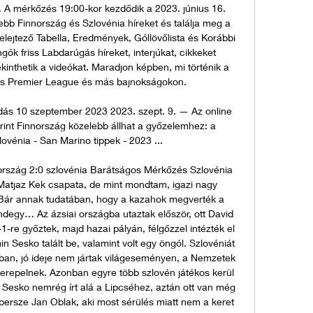
. A mérkőzés 19:00-kor kezdődik a 2023. június 16. 
bb Finnország és Szlovénia híreket és találja meg a 
lejtező Tabella, Eredmények, Góllövőlista és Korábbi 
ók friss Labdarúgás híreket, interjúkat, cikkeket 
nthetik a videókat. Maradjon képben, mi történik a 
s Premier League és más bajnokságokon. 

ás 10 szeptember 2023 2023. szept. 9. — Az online 
int Finnország közelebb állhat a győzelemhez: a 
ovénia - San Marino tippek - 2023 ...

ország 2:0 szlovénia Barátságos Mérkőzés Szlovénia 
Matjaz Kek csapata, de mint mondtam, igazi nagy 
. Bár annak tudatában, hogy a kazahok megverték a 
degy… Az ázsiai országba utaztak először, ott David 
1-re győztek, majd hazai pályán, félgőzzel intézték el 
n Sesko talált be, valamint volt egy öngól. Szlovéniát 
llban, jó ideje nem jártak világeseményen, a Nemzetek 
zerepelnek. Azonban egyre több szlovén játékos kerül 
n Sesko nemrég írt alá a Lipcséhez, aztán ott van még 
ersze Jan Oblak, aki most sérülés miatt nem a keret 