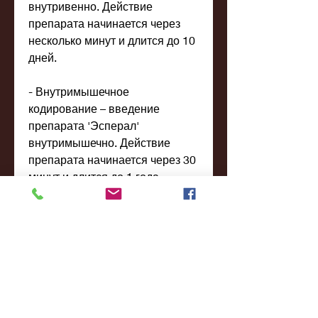
внутривенно. Действие 
препарата начинается через 
несколько минут и длится до 10 
дней.
- Внутримышечное 
кодирование – введение 
препарата 'Эсперал' 
внутримышечно. Действие 
препарата начинается через 30 
минут и длится до 1 года.
Какие результаты можно 
ожидать после кодирования от 
алкогольной зависимости в 
стационаре?
Кодирование от алкогольной 
зависимости в стационаре – это 