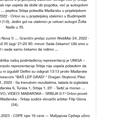
ipak nije uspela da dođe do pogotka, već je autogolom 
… peptiva Srbija pobedila Mađarsku u prijateljskom 
 · Orlovi su u prijateljskoj utakmici u Budimpešti 
1:0). Jedini gol na utakmici je ustvari autogol Žolta 
Nađa u 35. 

 Nova S … Granični prelaz zumm WebMar 24, 2022 · 
 35 (ag)/ 21:20 90. minut: Sada čekamo! Ušli smo u 
t i sada samo čekamo da vidimo ...

drška našoj podmlađenoj reprezentaciji je UNIQA – 
rpolo reprezentacija Srbije nije uspela pobedom da 
su ni izgubili! Delfini su odigrali 13:13 protiv Mađarske 
, livescore "BAŠ LEP GRAD! " Dragan Stojković Piksi 
 2020 · Sa trenutnim rezultatima, tabela bi izgledala 
đarska 6, Turska 1, Srbija 1. 28' - Tadić je morao … 
IVO, VIDEO! MAĐARSKA – SRBIJA 0:1! Orlovi poveli 
arska - Srbija sudiće slovački arbitar Filip Glova 
(34). 

10.2023 - CSPE пре 16 сати — Мађарска Србија uživo 