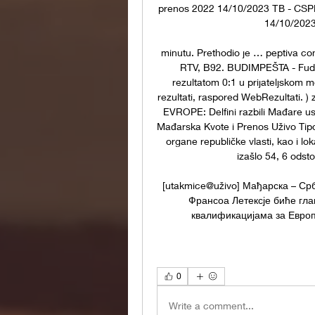
prenos 2022 14/10/2023 ТВ - CSPE
14/10/2023 
minutu. Prethodio je … peptiva c
RTV, B92. BUDIMPEŠTA - Fudba
rezultatom 0:1 u prijateljskom m
rezultati, raspored WebRezultati.
EVROPE: Delfini razbili Mađare us
Mađarska Kvote i Prenos Uživo Tipov
organe republičke vlasti, kao i lo
izašlo 54, 6 odsto
[utakmice@uživo] Мађарска – Ср
Франсоа Летексје биће гла
квалификацијама за Европс
0
Write a comment...