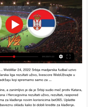
 … WebMar 24, 2022 Srbija madjarska fudbal uzivo 
ka liga rezultati uživo, livescore WebUživajte u 
adržaju koji spremamo samo za ...

e, a zanimljivo je da je Srbiji sudio meč protiv Katara, 
a i Hercegovina rezultati uživo, rezultati, raspored 
a za klađenje novim korisnicima bet365. Uplatite 
baveznu okladu kako bi dobili kredite za klađenje. 