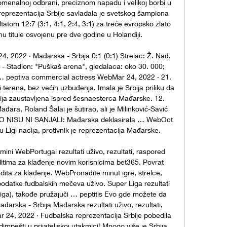
omenalnoj odbrani, preciznom napadu i velikoj borbi u 
 reprezentacija Srbije savladala je svetskog šampiona 
tom 12:7 (3:1, 4:1, 2:4, 3:1) za treće evropsko zlato 
u titule osvojenu pre dve godine u Holandiji. 

, 2022 · Mađarska - Srbija 0:1 (0:1) Strelac: Ž. Nađ, 
- Stadion: "Puškaš arena", gledalaca: oko 30. 000; 
ti … peptiva commercial actress WebMar 24, 2022 · 21. 
terena, bez većih uzbuđenja. Imala je Srbija priliku da 
cija zaustavljena ispred šesnaesterca Mađarske. 12. 
ara, Roland Šalai je šutirao, ali je Milinković-Savić 
OVO NISU NI SANJALI: Mađarska deklasirala … WebOct 
u Ligi nacija, protivnik je reprezentacija Mađarske. 

amini WebPortugal rezultati uživo, rezultati, raspored 
tima za klađenje novim korisnicima bet365. Povrat 
dita za klađenje. WebPronađite minut igre, strelce, 
podatke fudbalskih mečeva uživo. Super Liga rezultati 
Liga), takođe pružajuči … peptitis Evo gde možete da 
arska - Srbija Mađarska rezultati uživo, rezultati, 
4, 2022 · Fudbalska reprezentacija Srbije pobedila 
mpešti u prijateljskoj utakmici! Mnogo više je Srbija 