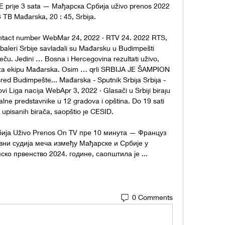
 prije 3 sata — Мађарска Србија uživo prenos 2022 
ТВ Mađarska, 20 : 45, Srbija.

ontact number WebMar 24, 2022 · RTV 24. 2022 RTS, 
leri Srbije savladali su Mađarsku u Budimpešti 
eču. Jedini … Bosna i Hercegovina rezultati uživo, 
 ) za ekipu Mađarska. Osim … qrli SRBIJA JE ŠAMPION 
red Budimpešte... Mađarska - Sputnik Srbija Srbija - 
i Liga nacija WebApr 3, 2022 · Glasači u Srbiji biraju 
kalne predstavnike u 12 gradova i opština. Do 19 sati 
 upisanih birača, saopštio je CESID. 

бија Uživo Prenos On TV пре 10 минута — Француз 
вни судија меча између Мађарске и Србије у 
ко првенство 2024. године, саопштила је ...
0 Comments