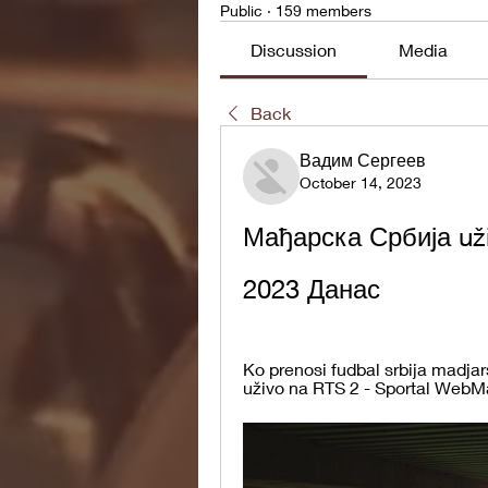
Public
·
159 members
Discussion
Media
Back
Вадим Сергеев
October 14, 2023
Мађарска Србија uži
2023 Данас
Ko prenosi fudbal srbija madjar
uživo na RTS 2 - Sportal WebMar