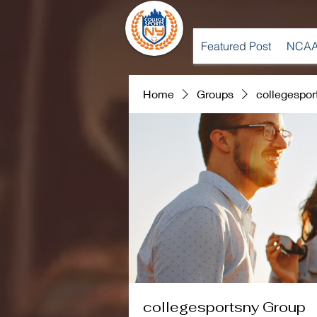
Featured Post
NCAA
Home
Groups
collegespor
collegesportsny Group