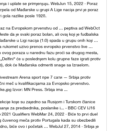
đenja i uplate se primjenjuju. WebJun 15, 2022 · Poraz 
trpela od Mađarske u grupi A Lige nacija prvi je poraz 
ri gola razlike posle 1928. 

poraz na Evropskom prvenstvu od … peptiva ad WebOct 
este da je svaki poraz bolan, ali ovaj koji je fudbalska 
ađarske u Ligi nacija (1:0) spada u grupu onih koji … 
ka rukomet uzivo prenos evropsko prvenstvo live … 
 ovog poraza u narednu fazu proći sa drugog mesta, 
 „Delfini“ će u poslednjem kolu grupne faze igrati protiv 
ti), dok će Mađarska odmeriti snage sa Izraelom. 

ivestream Arena sport пре 7 сати — Srbija protiv 
čni meč u kvalifikacijama za Evropsko prvenstvo. 
e.jpg Izvor: MN Press. Srbija ima ...

kcije koje su zajedno sa Rusijom i Turskom članice 
sanje za predsednika, poslanike i... - BBC CEV IJ16 
2021 Qualifiers WebMar 24, 2022 · Biće to prvi duel 
g čuvenog meča protiv Portugala kada su obezbedili 
no, biće ovo i početak … WebJul 27, 2014 · Srbija je 