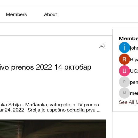
Members
About
Membe
joh
Riy
vo prenos 2022 14 октобар 
pen
penjaha
me
menlico
See All 
ska Srbija - Mađarska, vaterpolo, a TV prenos 
 24, 2022 · Srbija je uspešno odradila prvu ...