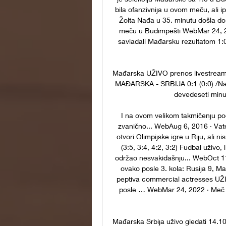
bila ofanzivnija u ovom meču, ali 
Žolta Nađa u 35. minutu došla do 
meču u Budimpešti WebMar 24, 2022
savladali Mađarsku rezultatom 1:0 (
Mađarska UŽIVO prenos livestream
MAĐARSKA - SRBIJA 0:1 (0:0) /Nađ
devedeseti minu
I na ovom velikom takmičenju po
zvanično... WebAug 6, 2016 · Vate
otvori Olimpijske igre u Riju, ali ni
(3:5, 3:4, 4:2, 3:2) Fudbal uživo
održao nesvakidašnju... WebOct 11,
ovako posle 3. kola: Rusija 9, Ma
peptiva commercial actresses UŽ
posle … WebMar 24, 2022 · Meč Mađ
Mađarska Srbija uživo gledati 14.