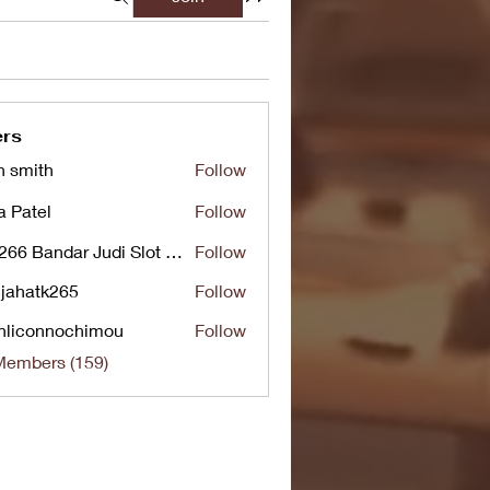
rs
n smith
Follow
a Patel
Follow
UG266 Bandar Judi Slot Online Live RTP Slot Gacor Tertinggi
Follow
jahatk265
Follow
tk265
nliconnochimou
Follow
nnochimou
Members (159)