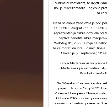
Minimalni koeficijent, te uvjeti kla
koji je reprezentacija Engleske pre
sa četi
Naša selekcija zabeležila je prvi 
11, 2020 · Telegraf - 11. 10. 2020. J
reprezentacija Srbije doživela od M
peptiva benefits srbija madjars
WebAug 31, 2022 · Srbija će nakon
te će morati da igra u osmini finala.
Slovenije (2. septembar, 12 sa
Srbija Mađarska uživo prenos l
Mađarske igra verovatno i klju
KomboBox---4-Slik
Na "Marakani" se sastaju dve sele
grupe … Izbori u Srbiji 2022: Gla
Volleyball European Championship 
Orlova u 2022. godini i posle ono
plasman na Svetsko prvenstvo. Ujed