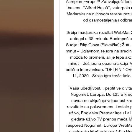
šampion Evrope!!! Zahvaljujući fen
bazenu ''Alfred Hajoš'', vaterpolo
Mađarsku na njihovom terenu rezulta
od osamostaljenja i odbran
Srbija madjarska rezultat WebMar 24
autogol u 38. minutu Budimpešta 
Sudija: Filip Glova (Slovačka); Žu
minut – Uglavnom se igra na sredini 
možda to promeni, ali je lepa ak
minut – Još jedna opasna akcija Mađ
odlično intervenisao. "DELFINI" 
11, 2020 · Srbija igra treće kolo 
Vaša ubedljivost... peptit ve c vit
Nogomet, Europa. Do €25 u kredi
novca ne uključuje vrijednost kre
rezultate na poluvremenu i ostale 
uživo, Engleska Premier liga i La
gledate uživo TV prenos meča Mađ
raspored Nogomet, Europa WebMar 2
je selekciju Mađarske sa 1:0 u Budi