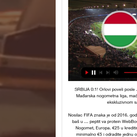
SRBIJA 0:1! Orlovi poveli posle
Mađarska nogometna liga, mađars
ekskluzivnom s
Nosilac FIFA znaka je od 2016. godin
baš u … peptit va protein WebBosn
Nogomet, Europa. €25 u kreditim
minimalno €5 i odradite jednu o