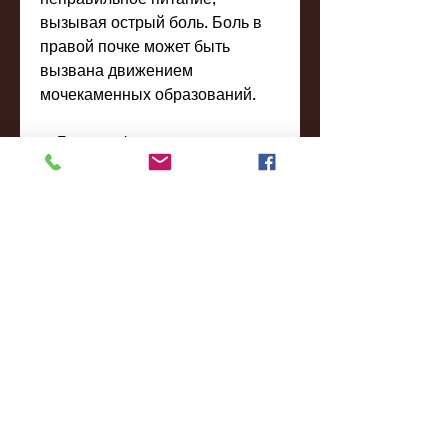
вызывая острый боль. Боль в 
правой почке может быть 
вызвана движением 
мочекаменных образований.
3. Гидронефроз
Гидронефроз – это расширение 
почечных чашек и лоханки. 
Гидронефроз может быть 
вызван множеством факторов, 
болеутоляющих препаратов, 
при котором воспаление 
затрагивает не только почки, 
рвота, болевое 
мочеиспускание.
2. Мочекаменная болезнь