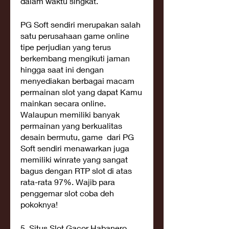
dalam waktu singkat.
PG Soft sendiri merupakan salah 
satu perusahaan game online 
tipe perjudian yang terus 
berkembang mengikuti jaman 
hingga saat ini dengan 
menyediakan berbagai macam 
permainan slot yang dapat Kamu 
mainkan secara online. 
Walaupun memiliki banyak 
permainan yang berkualitas 
desain bermutu, game  dari PG 
Soft sendiri menawarkan juga 
memiliki winrate yang sangat 
bagus dengan RTP slot di atas 
rata-rata 97%. Wajib para 
penggemar slot coba deh 
pokoknya!
5. Situs Slot Gacor Habanero