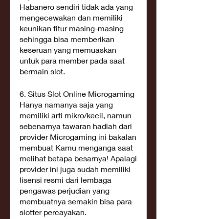
Habanero sendiri tidak ada yang 
mengecewakan dan memiliki 
keunikan fitur masing-masing 
sehingga bisa memberikan 
keseruan yang memuaskan 
untuk para member pada saat 
bermain slot.
6. Situs Slot Online Microgaming
Hanya namanya saja yang 
memiliki arti mikro/kecil, namun 
sebenarnya tawaran hadiah dari 
provider Microgaming ini bakalan 
membuat Kamu menganga saat 
melihat betapa besarnya! Apalagi 
provider ini juga sudah memiliki 
lisensi resmi dari lembaga 
pengawas perjudian yang 
membuatnya semakin bisa para 
slotter percayakan.