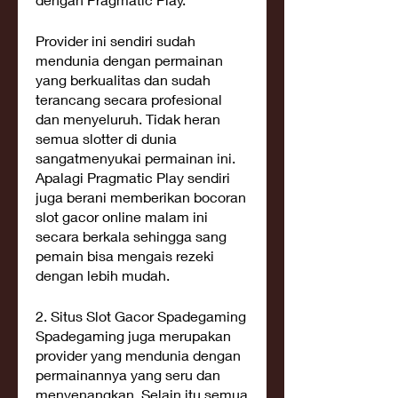
Provider ini sendiri sudah 
mendunia dengan permainan 
yang berkualitas dan sudah 
terancang secara profesional 
dan menyeluruh. Tidak heran 
semua slotter di dunia 
sangatmenyukai permainan ini. 
Apalagi Pragmatic Play sendiri 
juga berani memberikan bocoran 
slot gacor online malam ini 
secara berkala sehingga sang 
pemain bisa mengais rezeki 
dengan lebih mudah.
2. Situs Slot Gacor Spadegaming
Spadegaming juga merupakan 
provider yang mendunia dengan 
permainannya yang seru dan 
menyenangkan. Selain itu semua 