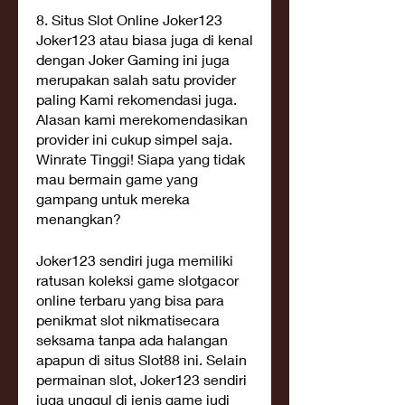
8. Situs Slot Online Joker123
Joker123 atau biasa juga di kenal 
dengan Joker Gaming ini juga 
merupakan salah satu provider 
paling Kami rekomendasi juga. 
Alasan kami merekomendasikan 
provider ini cukup simpel saja. 
Winrate Tinggi! Siapa yang tidak 
mau bermain game yang 
gampang untuk mereka 
menangkan?
Joker123 sendiri juga memiliki 
ratusan koleksi game slotgacor 
online terbaru yang bisa para 
penikmat slot nikmatisecara 
seksama tanpa ada halangan 
apapun di situs Slot88 ini. Selain 
permainan slot, Joker123 sendiri 
juga unggul di jenis game judi 