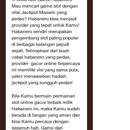
Mau mencari game slot dengan 
nilai Jackpot Maxwin yang 
pedas? Habanero bisa menjadi 
provider yang tepat untuk Kamu! 
Habanero sendiri merupakan 
pengembang slot paling populer 
di berbagai kalangan pejudi 
sejati. Terinspirasi dari buah 
cabai habanero yang pedas, 
provider  gacor online terpercaya 
ini memiliki visi yang sama pula, 
yakni menawarkan hadiah 
jackpot yang sungguh pedas!
Bila Kamu bermain permainan 
slot online gacor terbaik milik 
Habanero ini, maka Kamu sudah 
berada di tangan yang aman dan 
bisa Kamu percaya dengan 
sepenuh hati. Game dari 