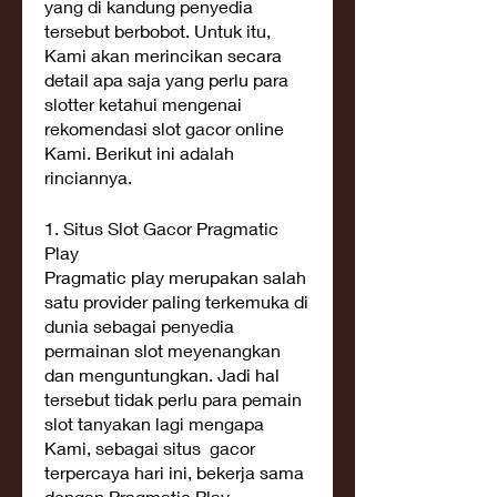
yang di kandung penyedia 
tersebut berbobot. Untuk itu, 
Kami akan merincikan secara 
detail apa saja yang perlu para 
slotter ketahui mengenai 
rekomendasi slot gacor online 
Kami. Berikut ini adalah 
rinciannya.
1. Situs Slot Gacor Pragmatic 
Play
Pragmatic play merupakan salah 
satu provider paling terkemuka di 
dunia sebagai penyedia 
permainan slot meyenangkan 
dan menguntungkan. Jadi hal 
tersebut tidak perlu para pemain 
slot tanyakan lagi mengapa 
Kami, sebagai situs  gacor 
terpercaya hari ini, bekerja sama 
dengan Pragmatic Play.