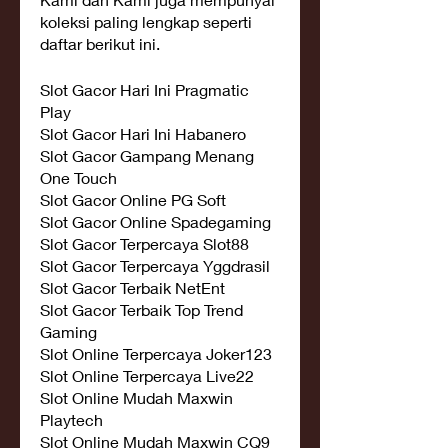
koleksi paling lengkap seperti 
daftar berikut ini.
Slot Gacor Hari Ini Pragmatic 
Play
Slot Gacor Hari Ini Habanero
Slot Gacor Gampang Menang 
One Touch
Slot Gacor Online PG Soft
Slot Gacor Online Spadegaming
Slot Gacor Terpercaya Slot88
Slot Gacor Terpercaya Yggdrasil
Slot Gacor Terbaik NetEnt
Slot Gacor Terbaik Top Trend 
Gaming
Slot Online Terpercaya Joker123
Slot Online Terpercaya Live22
Slot Online Mudah Maxwin 
Playtech
Slot Online Mudah Maxwin CQ9