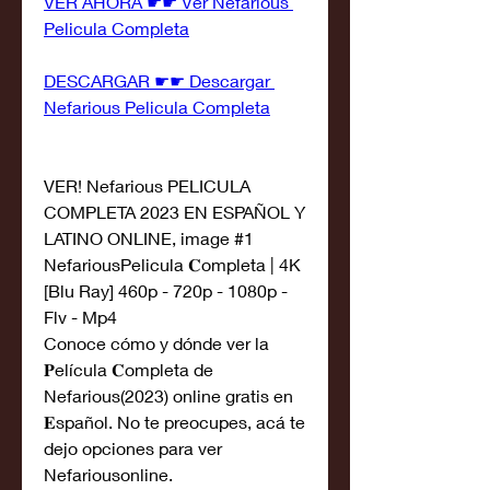
VER AHORA ☛☛ Ver Nefarious 
Pelicula Completa
DESCARGAR ☛☛ Descargar 
Nefarious Pelicula Completa
VER! Nefarious PELICULA 
COMPLETA 2023 EN ESPAÑOL Y 
LATINO ONLINE, image #1
NefariousPelicula 𝐂ompleta | 4K 
[Blu Ray] 460p - 720p - 1080p - 
Flv - Mp4
Conoce cómo y dónde ver la 
𝐏elícula 𝐂ompleta de 
Nefarious(2023) online gratis en 
𝐄spañol. No te preocupes, acá te 
dejo opciones para ver 
Nefariousonline.