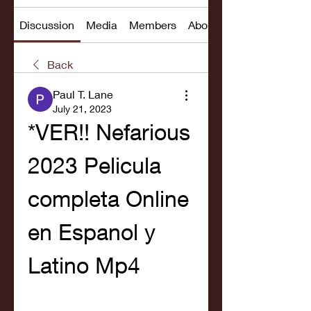
Discussion
Media
Members
About
Back
Paul T. Lane
July 21, 2023
*VER!! Nefarious 
2023 Pelicula 
completa Online 
en Espanol y 
Latino Mp4