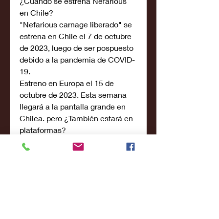
¿Cuándo se estrena Nefarious 
en Chile?
"Nefarious carnage liberado" se 
estrena en Chile el 7 de octubre 
de 2023, luego de ser pospuesto 
debido a la pandemia de COVID-
19.
Estreno en Europa el 15 de 
octubre de 2023. Esta semana 
llegará a la pantalla grande en 
Chilea. pero ¿También estará en 
plataformas?
Nefarious es una secuela de 
Nefarious de 2018 que lleva a la 
gran pantalla las aventuras de 
uno de los archienemigos más 
peligrosos de Spider-man de 
Marvel. De momento se 
desconoce el argumento de la 