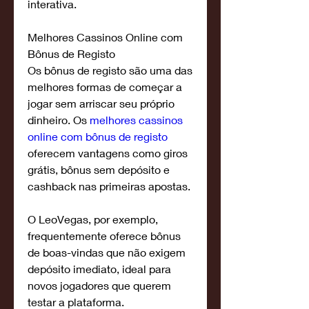
interativa.
Melhores Cassinos Online com 
Bônus de Registo
Os bônus de registo são uma das 
melhores formas de começar a 
jogar sem arriscar seu próprio 
dinheiro. Os 
melhores cassinos 
online com bônus de registo
oferecem vantagens como giros 
grátis, bônus sem depósito e 
cashback nas primeiras apostas.
O LeoVegas, por exemplo, 
frequentemente oferece bônus 
de boas-vindas que não exigem 
depósito imediato, ideal para 
novos jogadores que querem 
testar a plataforma.