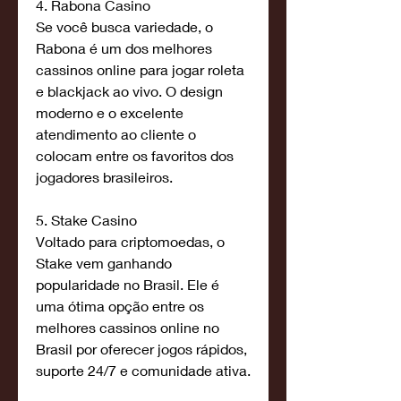
4. Rabona Casino
Se você busca variedade, o 
Rabona é um dos melhores 
cassinos online para jogar roleta 
e blackjack ao vivo. O design 
moderno e o excelente 
atendimento ao cliente o 
colocam entre os favoritos dos 
jogadores brasileiros.
5. Stake Casino
Voltado para criptomoedas, o 
Stake vem ganhando 
popularidade no Brasil. Ele é 
uma ótima opção entre os 
melhores cassinos online no 
Brasil por oferecer jogos rápidos, 
suporte 24/7 e comunidade ativa.