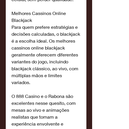
Melhores Cassinos Online 
Blackjack
Para quem prefere estratégias e 
decisões calculadas, o blackjack 
é a escolha ideal. Os melhores 
cassinos online blackjack 
geralmente oferecem diferentes 
variantes do jogo, incluindo 
blackjack clássico, ao vivo, com 
múltiplas mãos e limites 
variados.
O 888 Casino e o Rabona são 
excelentes nesse quesito, com 
mesas ao vivo e animações 
realistas que tornam a 
experiência envolvente e 