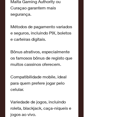
Malta Gaming Authority ou 
Curaçao garantem mais 
segurança.
Métodos de pagamento variados 
e seguros, incluindo PIX, boletos 
e carteiras digitais.
Bônus atrativos, especialmente 
os famosos bônus de registo que 
muitos cassinos oferecem.
Compatibilidade mobile, ideal 
para quem prefere jogar pelo 
celular.
Variedade de jogos, incluindo 
roleta, blackjack, caça-níqueis e 
jogos ao vivo.