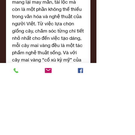
mang lại may mắn, tài lộc mà 
còn là một phần không thể thiếu 
trong văn hóa và nghệ thuật của 
người Việt. Từ việc lựa chọn 
giống cây, chăm sóc từng chi tiết 
nhỏ nhất cho đến việc tạo dáng, 
mỗi cây mai vàng đều là một tác 
phẩm nghệ thuật sống. Và với 
cây mai vàng “cổ xù kỳ mỹ” của 
anh Trọng, nó không chỉ thể hiện 
vẻ đẹp tự nhiên mà còn là kết 
quả của nhiều năm nghiên cứu, 
chăm sóc và đam mê không 
ngừng nghỉ.
Cây mai vàng này chắc chắn sẽ 
tiếp tục là niềm tự hào của anh 
Trọng và là một biểu tượng cho 
giá trị nghệ thuật chơi mai kiểng 
tại Kiên Giang nói riêng và Việt 