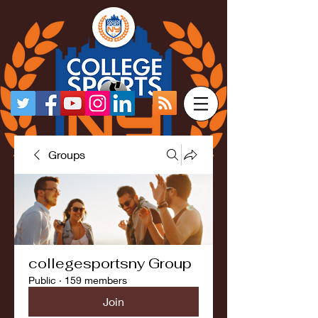
Groups
collegesportsny Group
Public
·
159 members
Join