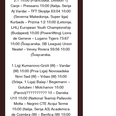
2:1 18:00 (Francuska. Division 1) 
Carpi – Pressano 18:00 (Italija. Serija 
A) Vardar – TFT Skoplje 63:84 18:00 
(Severna Makedonija. Super liga) 
Kurbads – Prizma 1:2 18:00 (Letonija. 
LHL) European Youth Championship 
(Budapest) 18:00 (Powerlifting) Lions 
de Geneve – Lugano Tigers 73:67 
18:00 (Švajcarska. SB League) Union 
Neatel – Vevey Riviera 59:56 18:00 
(Švajcarska. 

1 Lig) Kumanovo-Grizli (W) – Vardar 
(W) 18:00 (Prva Liga) Novosadska 
Novi Sad (W) – Vrbas (W) 18:00 
(Srbija. 1 Liga) Balaji / Begemann – 
Golubev / Molchanov 18:00 
(Parovi)?????????? 18 – Danska 
U18 18:00 (National Teams) Pallavolo 
Motta – Negrini CTE Acqui Terme 
18:00 (Italija. Serija A3) Academica 
de Coimbra (W) – Benfica (W) 18:00 