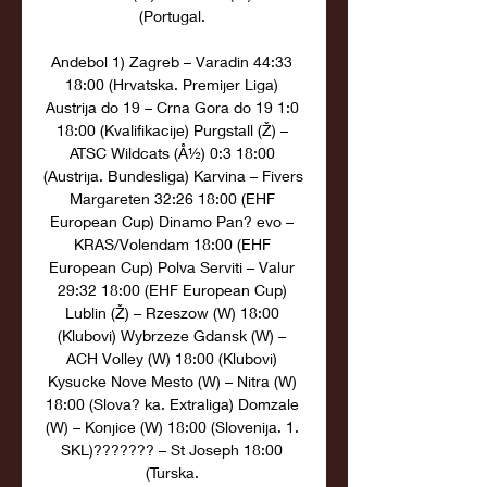
(Portugal. 

Andebol 1) Zagreb – Varadin 44:33 
18:00 (Hrvatska. Premijer Liga) 
Austrija do 19 – Crna Gora do 19 1:0 
18:00 (Kvalifikacije) Purgstall (Ž) – 
ATSC Wildcats (Å½) 0:3 18:00 
(Austrija. Bundesliga) Karvina – Fivers 
Margareten 32:26 18:00 (EHF 
European Cup) Dinamo Pan? evo – 
KRAS/Volendam 18:00 (EHF 
European Cup) Polva Serviti – Valur 
29:32 18:00 (EHF European Cup) 
Lublin (Ž) – Rzeszow (W) 18:00 
(Klubovi) Wybrzeze Gdansk (W) – 
ACH Volley (W) 18:00 (Klubovi) 
Kysucke Nove Mesto (W) – Nitra (W) 
18:00 (Slova? ka. Extraliga) Domzale 
(W) – Konjice (W) 18:00 (Slovenija. 1. 
SKL)??????? – St Joseph 18:00 
(Turska. 
