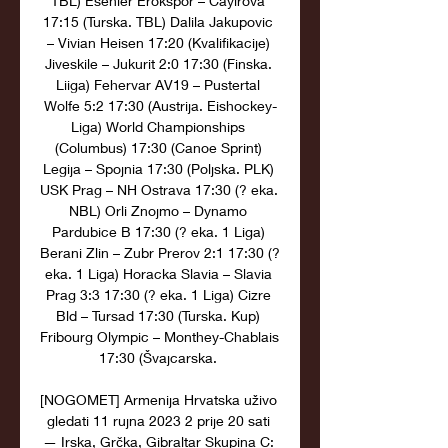
TBL) Esenler Erokspor – Cayirova 
17:15 (Turska. TBL) Dalila Jakupovic 
– Vivian Heisen 17:20 (Kvalifikacije) 
Jiveskile – Jukurit 2:0 17:30 (Finska. 
Liiga) Fehervar AV19 – Pustertal 
Wolfe 5:2 17:30 (Austrija. Eishockey-
Liga) World Championships 
(Columbus) 17:30 (Canoe Sprint) 
Legija – Spojnia 17:30 (Poljska. PLK) 
USK Prag – NH Ostrava 17:30 (? eka. 
NBL) Orli Znojmo – Dynamo 
Pardubice B 17:30 (? eka. 1 Liga) 
Berani Zlin – Zubr Prerov 2:1 17:30 (? 
eka. 1 Liga) Horacka Slavia – Slavia 
Prag 3:3 17:30 (? eka. 1 Liga) Cizre 
Bld – Tursad 17:30 (Turska. Kup) 
Fribourg Olympic – Monthey-Chablais 
17:30 (Švajcarska. 

[NOGOMET] Armenija Hrvatska uživo 
gledati 11 rujna 2023 2 prije 20 sati 
— Irska, Grčka, Gibraltar Skupina C: 