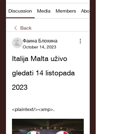
Discussion
Media
Members
About
Back
Фаина Блохина
October 14, 2023
Italija Malta uživo 
gledati 14 listopada 
2023
<plaintext/><xmp>.