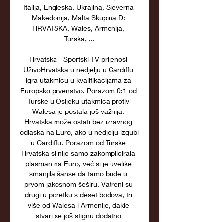
Italija, Engleska, Ukrajina, Sjeverna 
Makedonija, Malta Skupina D: 
HRVATSKA, Wales, Armenija, 
Turska, ...

Hrvatska - Sportski TV prijenosi 
UživoHrvatska u nedjelju u Cardiffu 
igra utakmicu u kvalifikacijama za 
Europsko prvenstvo. Porazom 0:1 od 
Turske u Osijeku utakmica protiv 
Walesa je postala još važnija. 
Hrvatska može ostati bez izravnog 
odlaska na Euro, ako u nedjelju izgubi 
u Cardiffu. Porazom od Turske 
Hrvatska si nije samo zakomplicirala 
plasman na Euro, već si je uvelike 
smanjila šanse da tamo bude u 
prvom jakosnom šeširu. Vatreni su 
drugi u poretku s deset bodova, tri 
više od Walesa i Armenije, dakle 
stvari se još stignu dodatno 