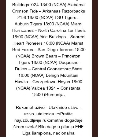
Bulldogs 7:24 18:00 (NCAA) Alabama 
Crimson Tide – Arkansas Razorbacks 
21:6 18:00 (NCAA) LSU Tigers – 
Auburn Tigers 18:00 (NCAA) Miami 
Hurricanes – North Carolina Tar Heels 
18:00 (NCAA) Yale Bulldogs – Sacred 
Heart Pioneers 18:00 (NCAA) Marist 
Red Foxes – San Diego Toreros 18:00 
(NCAA) Brown Bears – Princeton 
Tigers 18:00 (NCAA) Duquesne 
Dukes – Central Connecticut State 
18:00 (NCAA) Lehigh Mountain 
Hawks – Georgetown Hoyas 18:00 
(NCAA) Valcea 1924 – Constanta 
18:00 (Rumunija. 

Rukomet uživo - Utakmice uživo - 
uzivo. utakmica. rsPratite 
najuzbudljivije rukometne događaje 
širom sveta! Bilo da je u pitanju EHF 
Liga šampiona, nacionalna 