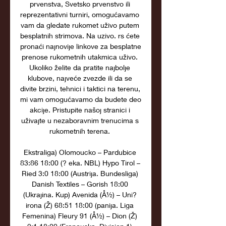
prvenstva, Svetsko prvenstvo ili 
reprezentativni turniri, omogućavamo 
vam da gledate rukomet uživo putem 
besplatnih strimova. Na uzivo. rs ćete 
pronaći najnovije linkove za besplatne 
prenose rukometnih utakmica uživo. 
Ukoliko želite da pratite najbolje 
klubove, najveće zvezde ili da se 
divite brzini, tehnici i taktici na terenu, 
mi vam omogućavamo da budete deo 
akcije. Pristupite našoj stranici i 
uživajte u nezaboravnim trenucima s 
rukometnih terena. 

Ekstraliga) Olomoucko – Pardubice 
83:86 18:00 (? eka. NBL) Hypo Tirol – 
Ried 3:0 18:00 (Austrija. Bundesliga) 
Danish Textiles – Gorish 18:00 
(Ukrajina. Kup) Avenida (Å½) – Uni? 
irona (Ž) 68:51 18:00 (panija. Liga 
Femenina) Fleury 91 (Å½) – Dion (Ž) 