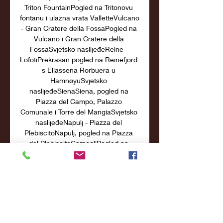
Triton FountainPogled na Tritonovu 
fontanu i ulazna vrata ValletteVulcano 
- Gran Cratere della FossaPogled na 
Vulcano i Gran Cratere della 
FossaSvjetsko naslijeđeReine - 
LofotiPrekrasan pogled na Reinefjord 
s Eliassena Rorbuera u 
HamnøyuSvjetsko 
naslijeđeSienaSiena, pogled na 
Piazza del Campo, Palazzo 
Comunale i Torre del MangiaSvjetsko 
naslijeđeNapulj - Piazza del 
PlebiscitoNapulj, pogled na Piazza 
del PlebiscitoCamogliPogled na 
župnu crkvu Santa Maria Assunta, 
plažu Camogli i Genovski zaljevLloret 
De MarPogled na plažu Lloret de Mar 
na Costa BraviPlaya de Sant 
Sebastià - BarcelonaUživo slike od 
plaže Sant Sebastià u Barceloneta 
rivaPlaža KiwengwaKiwengwa, 