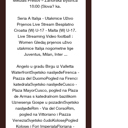
Mikulas Presov – Zahorska Bystrica 
18:00 (Slova? ka. 

Seria A Italija - Utakmice Uživo 
Prijenos Live Stream Besplatno 
Croatia (W) U-17 - Malta (W) U-17. 
Live Streaming Video football : 
Women Gledaj prijenos uživo 
utakmice Italija nogometne lige 
Juventus, Milan, Inter ...

Angelo u gradu Birgu iz Valletta 
WaterfrontSvjetsko naslijeđeFirenca - 
Piazza del DuomoPogled na Firenci 
katedralaSvjetsko naslijeđeCusco - 
Plaza MayorCusco, pogled na Plaza 
de Armas s katedralnom bazilikom 
Uznesenja Gospe u pozadiniSvjetsko 
naslijeđeRim - Via del CorsoRim, 
pogled na Vittoriano i Piazza 
VeneziaSvjetsko čudoKolosejPogled 
Kolosej i Fori ImperialaFloriana - 