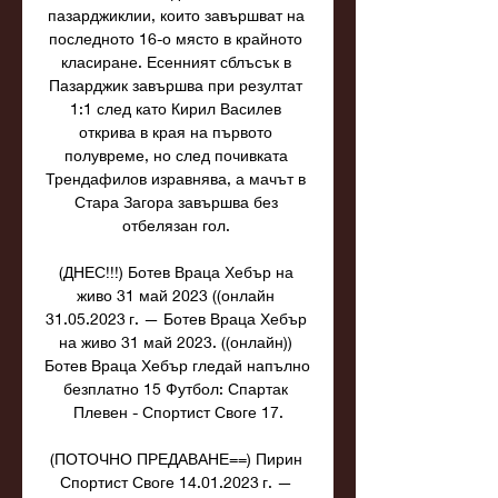
пазарджиклии, които завършват на 
последното 16-о място в крайното 
класиране. Есенният сблъсък в 
Пазарджик завършва при резултат 
1:1 след като Кирил Василев 
открива в края на първото 
полувреме, но след почивката 
Трендафилов изравнява, а мачът в 
Стара Загора завършва без 
отбелязан гол. 

(ДНЕС!!!) Ботев Враца Хебър на 
живо 31 май 2023 ((онлайн 
31.05.2023 г. — Ботев Враца Хебър 
на живо 31 май 2023. ((онлайн)) 
Ботев Враца Хебър гледай напълно 
безплатно 15 Футбол: Спартак 
Плевен - Спортист Своге 17.

(ПОТОЧНО ПРЕДАВАНЕ==) Пирин 
Спортист Своге 14.01.2023 г. — 