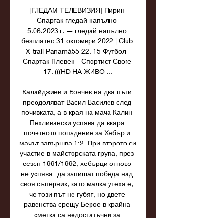
[ГЛЕДАМ ТЕЛЕВИЗИЯ] Пирин 
Спартак гледай напълно 
5.06.2023 г. — гледай напълно 
безплатно 31 октомври 2022 | Club 
X-trail Panamá55 22. 15 Футбол: 
Спартак Плевен - Спортист Своге 
17. (((HD НА ЖИВО ...

Калайджиев и Бончев на два пъти 
преодоляват Васил Василев след 
почивката, а в края на мача Калин 
Пехливански успява да вкара 
почетното попадение за Хебър и 
мачът завършва 1:2. При второто си 
участие в майсторската група, през 
сезон 1991/1992, хебърци отново 
не успяват да запишат победа над 
своя съперник, като малка утеха е, 
че този път не губят, но двете 
равенства срещу Берое в крайна 
сметка са недостатъчни за 