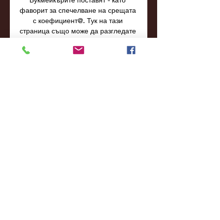
фаворит за спечелване на срещата 
с коефициент@. Тук на тази 
страница също може да разгледате 
детайлна статистика, като текуща 
форма, H2H резултати, класиране и 
лайвскор на Спартак Варна и 
Спортист Своге. Заложи на най-
добрите коефициенти за Спартак 
Варна - Спортист Своге! Бързо и 
лесно сравнете коефициентите на 
двубоя Спартак Варна - Спортист 
Своге и печелете повече от вашите 
залози на Футбол. Oddspedia 
предоставя Спартак Варна - 
Спортист Своге коефициенти от 
букмейкъра и общо 0 пазара. 
Букмейкърът с най-ниска 
комисионна и процент на 
изплащане е: - от - Чудите се колко 
може да спечелите ако ползвате 
най-добрите коефициенти за 