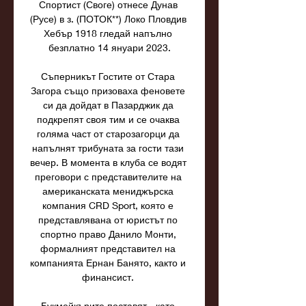
Спортист (Своге) отнесе Дунав 
(Русе) в з. (ПОТОК**) Локо Пловдив 
Хебър 1918 гледай напълно 
безплатно 14 януари 2023.

Съперникът Гостите от Стара 
Загора също призоваха феновете 
си да дойдат в Пазарджик да 
подкрепят своя тим и се очаква 
голяма част от старозагорци да 
напълнят трибуната за гости тази 
вечер. В момента в клуба се водят 
преговори с представителите на 
американската мениджърска 
компания CRD Sport, която е 
представлявана от юристът по 
спортно право Данило Монти, 
формалният представител на 
компанията Ернан Банято, както и 
финансист. 

Букмейкърите поставят - като 