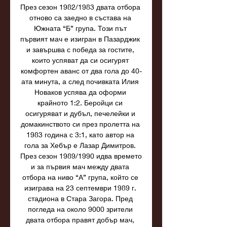
През сезон 1982/1983 двата отбора 
отново са заедно в състава на 
Южната “Б” група. Този път 
първият мач е изигран в Пазарджик 
и завършва с победа за гостите, 
които успяват да си осигурят 
комфортен аванс от два гола до 40-
ата минута, а след почивката Илия 
Новаков успява да оформи 
крайното 1:2. Беройци си 
осигуряват и дубъл, печелейки и 
домакинството си през пролетта на 
1983 година с 3:1, като автор на 
гола за Хебър е Лазар Димитров. 
През сезон 1989/1990 идва времето 
и за първия мач между двата 
отбора на ниво “А” група, който се 
изиграва на 23 септември 1989 г. 
стадиона в Стара Загора. Пред 
погледа на около 9000 зрители 
двата отбора правят добър мач, 