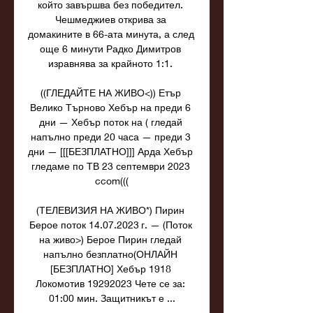
който завършва без победител. 
Чешмеджиев открива за 
домакините в 66-ата минута, а след 
още 6 минути Радко Димитров 
изравнява за крайното 1:1. 

((ГЛЕДАЙТЕ НА ЖИВО<)) Етър 
Велико Търново Хебър на преди 6 
дни — Хебър поток на ( гледай 
напълно преди 20 часа — преди 3 
дни — [[[БЕЗПЛАТНО]]] Арда Хебър 
гледаме по ТВ 23 септември 2023 
ccom(((

(ТЕЛЕВИЗИЯ НА ЖИВО*) Пирин 
Берое поток 14.07.2023 г. — (Поток 
на живо>) Берое Пирин гледай 
напълно безплатно(ОНЛАЙН 
[БЕЗПЛАТНО] Хебър 1918 
Локомотив 19292023 Чете се за: 
01:00 мин. Защитникът е ...
