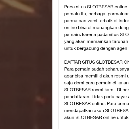
Pada situs SLOTBESAR online t
pemain itu, berbagai permainan 
permainan versi terbaik di ind
online bisa di menangkan deng
pemain. karena pada situs SLO
yang akan memainkan taruhan slo
untuk bergabung dengan agen 
DAFTAR SITUS SLOTBESAR O
Para pemain sudah seharusnya
agar bisa memiliki akun resmi 
saja demi para pemain di kal
SLOTBESAR resmi kami. Di berik
pendaftaran. Tidak perlu baya
SLOTBESAR online. Para pemain
mendapatkan akun SLOTBESAR
akun SLOTBESAR online untuk b