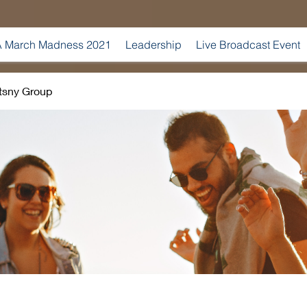
 March Madness 2021
Leadership
Live Broadcast Event
tsny Group