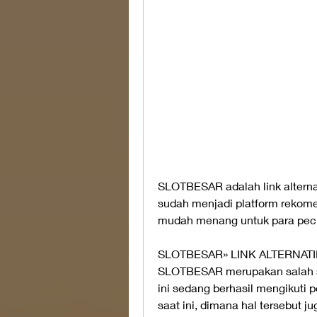
SLOTBESAR adalah link alternat
sudah menjadi platform rekomen
mudah menang untuk para pecin
SLOTBESAR» LINK ALTERNATI
SLOTBESAR merupakan salah sat
ini sedang berhasil mengikuti
saat ini, dimana hal tersebut j