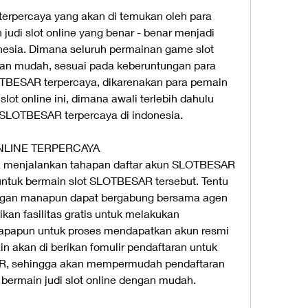
erpercaya yang akan di temukan oleh para 
judi slot online yang benar - benar menjadi 
onesia. Dimana seluruh permainan game slot 
an mudah, sesuai pada keberuntungan para 
TBESAR terpercaya, dikarenakan para pemain 
t online ini, dimana awali terlebih dahulu 
SLOTBESAR terpercaya di indonesia.
NLINE TERPERCAYA
 menjalankan tahapan daftar akun SLOTBESAR 
untuk bermain slot SLOTBESAR tersebut. Tentu 
angan manapun dapat bergabung bersama agen 
an fasilitas gratis untuk melakukan 
r apapun untuk proses mendapatkan akun resmi 
 akan di berikan fomulir pendaftaran untuk 
, sehingga akan mempermudah pendaftaran 
ermain judi slot online dengan mudah.