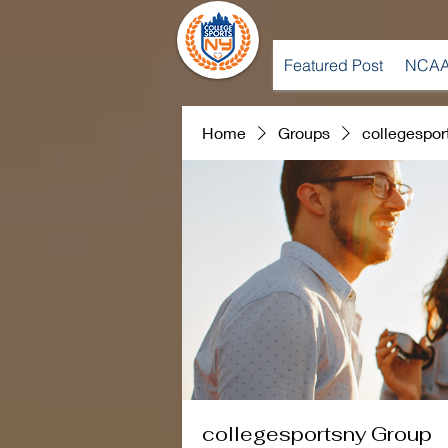
Featured Post
NCAA
Home
Groups
collegespor
collegesportsny Group