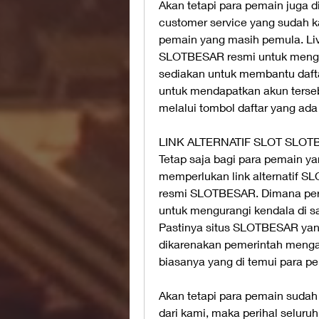
Akan tetapi para pemain juga 
customer service yang sudah kam
pemain yang masih pemula. Li
SLOTBESAR resmi untuk menghu
sediakan untuk membantu daft
untuk mendapatkan akun tersebu
melalui tombol daftar yang ad
LINK ALTERNATIF SLOT SLOT
Tetap saja bagi para pemain y
memperlukan link alternatif S
resmi SLOTBESAR. Dimana perih
untuk mengurangi kendala di sa
Pastinya situs SLOTBESAR yang 
dikarenakan pemerintah mengan
biasanya yang di temui para pem
Akan tetapi para pemain sudah
dari kami, maka perihal seluruh 