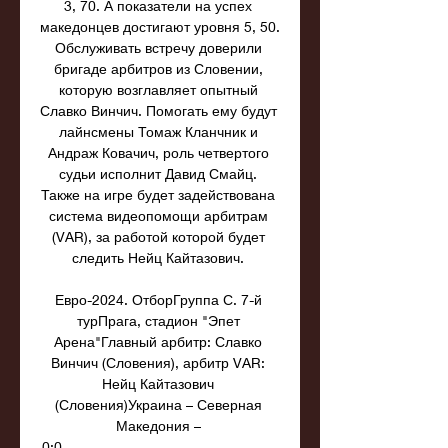
3, 70. А показатели на успех 
македонцев достигают уровня 5, 50. 
Обслуживать встречу доверили 
бригаде арбитров из Словении, 
которую возглавляет опытный 
Славко Винчич. Помогать ему будут 
лайнсмены Томаж Кланчник и 
Андраж Ковачич, роль четвертого 
судьи исполнит Давид Смайц. 
Также на игре будет задействована 
система видеопомощи арбитрам 
(VAR), за работой которой будет 
следить Нейц Кайтазович. 

Евро-2024. ОтборГруппа С. 7-й 
турПрага, стадион "Эпет 
Арена"Главный арбитр: Славко 
Винчич (Словения), арбитр VAR: 
Нейц Кайтазович 
(Словения)Украина – Северная 
Македония – 
0:0_______________________________