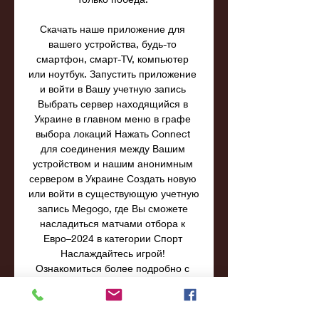
Скачать наше приложение для 
вашего устройства, будь-то 
смартфон, смарт-TV, компьютер 
или ноутбук. Запустить приложение 
и войти в Вашу учетную запись 
Выбрать сервер находящийся в 
Украине в главном меню в графе 
выбора локаций Нажать Connect 
для соединения между Вашим 
устройством и нашим анонимным 
сервером в Украине Создать новую 
или войти в существующую учетную 
запись Megogo, где Вы сможете 
насладиться матчами отбора к 
Евро–2024 в категории Спорт 
Наслаждайтесь игрой! 
Ознакомиться более подробно с 
тем, как ZoogVPN открывает доступ 
к Megogo в разных странах. 
Расписание сборной украины по 