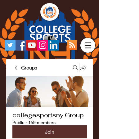
Groups
collegesportsny Group
Public
·
159 members
Join