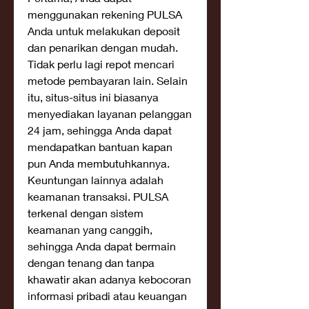
menggunakan rekening PULSA 
Anda untuk melakukan deposit 
dan penarikan dengan mudah. 
Tidak perlu lagi repot mencari 
metode pembayaran lain. Selain 
itu, situs-situs ini biasanya 
menyediakan layanan pelanggan 
24 jam, sehingga Anda dapat 
mendapatkan bantuan kapan 
pun Anda membutuhkannya.
Keuntungan lainnya adalah 
keamanan transaksi. PULSA 
terkenal dengan sistem 
keamanan yang canggih, 
sehingga Anda dapat bermain 
dengan tenang dan tanpa 
khawatir akan adanya kebocoran 
informasi pribadi atau keuangan 