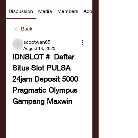
Discussion
Media
Members
About
Back
scootwan65
scootwan65
August 14, 2023
IDNSLOT #  Daftar 
Situs Slot PULSA 
24jam Deposit 5000 
Pragmatic Olympus 
Gampang Maxwin