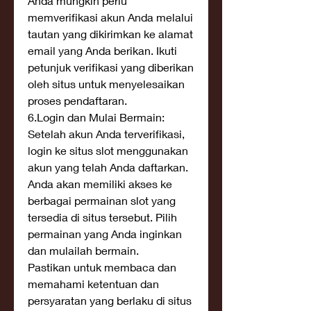
Anda mungkin perlu 
memverifikasi akun Anda melalui 
tautan yang dikirimkan ke alamat 
email yang Anda berikan. Ikuti 
petunjuk verifikasi yang diberikan 
oleh situs untuk menyelesaikan 
proses pendaftaran.
6.Login dan Mulai Bermain: 
Setelah akun Anda terverifikasi, 
login ke situs slot menggunakan 
akun yang telah Anda daftarkan. 
Anda akan memiliki akses ke 
berbagai permainan slot yang 
tersedia di situs tersebut. Pilih 
permainan yang Anda inginkan 
dan mulailah bermain.
Pastikan untuk membaca dan 
memahami ketentuan dan 
persyaratan yang berlaku di situs 