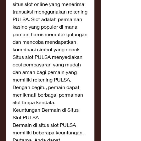
situs slot online yang menerima 
transaksi menggunakan rekening 
PULSA. Slot adalah permainan 
kasino yang populer di mana 
pemain harus memutar gulungan 
dan mencoba mendapatkan 
kombinasi simbol yang cocok. 
Situs slot PULSA menyediakan 
opsi pembayaran yang mudah 
dan aman bagi pemain yang 
memiliki rekening PULSA. 
Dengan begitu, pemain dapat 
menikmati berbagai permainan 
slot tanpa kendala.
Keuntungan Bermain di Situs 
Slot PULSA
Bermain di situs slot PULSA 
memiliki beberapa keuntungan. 
Pertama, Anda dapat 