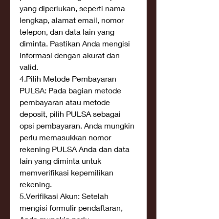
yang diperlukan, seperti nama 
lengkap, alamat email, nomor 
telepon, dan data lain yang 
diminta. Pastikan Anda mengisi 
informasi dengan akurat dan 
valid.
4.Pilih Metode Pembayaran 
PULSA: Pada bagian metode 
pembayaran atau metode 
deposit, pilih PULSA sebagai 
opsi pembayaran. Anda mungkin 
perlu memasukkan nomor 
rekening PULSA Anda dan data 
lain yang diminta untuk 
memverifikasi kepemilikan 
rekening.
5.Verifikasi Akun: Setelah 
mengisi formulir pendaftaran, 