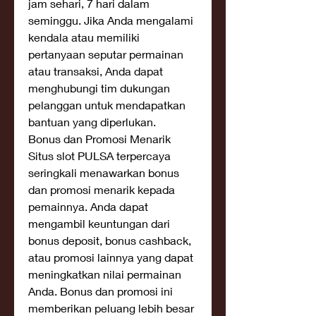
jam sehari, 7 hari dalam 
seminggu. Jika Anda mengalami 
kendala atau memiliki 
pertanyaan seputar permainan 
atau transaksi, Anda dapat 
menghubungi tim dukungan 
pelanggan untuk mendapatkan 
bantuan yang diperlukan.
Bonus dan Promosi Menarik
Situs slot PULSA terpercaya 
seringkali menawarkan bonus 
dan promosi menarik kepada 
pemainnya. Anda dapat 
mengambil keuntungan dari 
bonus deposit, bonus cashback, 
atau promosi lainnya yang dapat 
meningkatkan nilai permainan 
Anda. Bonus dan promosi ini 
memberikan peluang lebih besar 