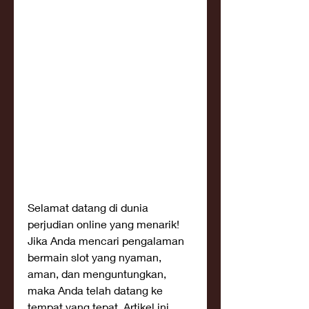
Selamat datang di dunia 
perjudian online yang menarik! 
Jika Anda mencari pengalaman 
bermain slot yang nyaman, 
aman, dan menguntungkan, 
maka Anda telah datang ke 
tempat yang tepat. Artikel ini 