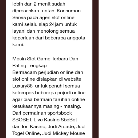
lebih dari 2 menit sudah 
diproseskan tuntas. Konsumen 
Servis pada agen slot online 
kami selalu siap 24jam untuk 
layani dan menolong semua 
keperluan dari beberapa anggota 
kami.
Mesin Slot Game Terbaru Dan 
Paling Lengkap
Bermacam perjudian online dan 
slot online disiapkan di website 
Luxury88  untuk penuhi semua 
kelompok beberapa pejudi online 
agar bisa bermain taruhan online 
kesukaannya masing - masing. 
Dari permainan sportsbook 
SBOBET, Live Kasino SboBet 
dan Ion Kasino, Judi Arcade, Judi 
Togel Online, Judi Mickey Mouse 