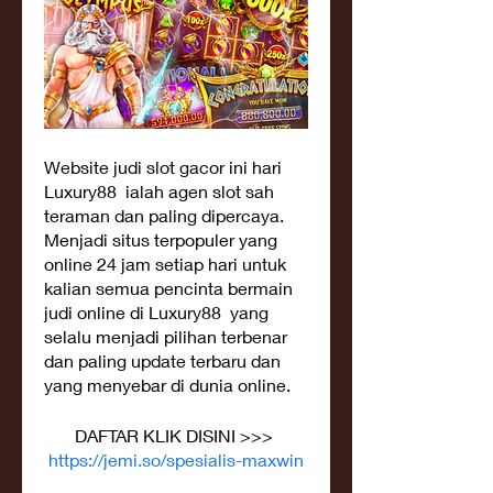
Website judi slot gacor ini hari 
Luxury88  ialah agen slot sah 
teraman dan paling dipercaya. 
Menjadi situs terpopuler yang 
online 24 jam setiap hari untuk 
kalian semua pencinta bermain 
judi online di Luxury88  yang 
selalu menjadi pilihan terbenar 
dan paling update terbaru dan 
yang menyebar di dunia online.
DAFTAR KLIK DISINI >>> 
https://jemi.so/spesialis-maxwin