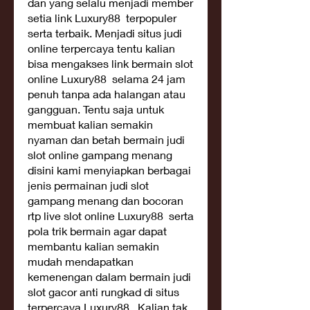
dan yang selalu menjadi member 
setia link Luxury88  terpopuler 
serta terbaik. Menjadi situs judi 
online terpercaya tentu kalian 
bisa mengakses link bermain slot 
online Luxury88  selama 24 jam 
penuh tanpa ada halangan atau 
gangguan. Tentu saja untuk 
membuat kalian semakin 
nyaman dan betah bermain judi 
slot online gampang menang 
disini kami menyiapkan berbagai 
jenis permainan judi slot 
gampang menang dan bocoran 
rtp live slot online Luxury88  serta 
pola trik bermain agar dapat 
membantu kalian semakin 
mudah mendapatkan 
kemenengan dalam bermain judi 
slot gacor anti rungkad di situs 
terpercaya Luxury88 . Kalian tak 