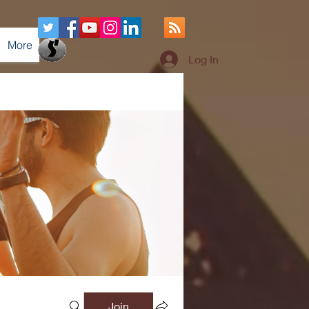
More
Log In
Join