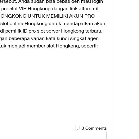
ersebut, Anda sudah bisa bebas deh mau login 
pro slot VIP Hongkong dengan link alternatif 
HONGKONG UNTUK MEMILIKI AKUN PRO 
i slot online Hongkong untuk mendapatkan akun 
 pemilik ID pro slot server Hongkong terbaru. 
 beberapa varian kata kunci singkat agen 
tuk menjadi member slot Hongkong, seperti:
0 Comments