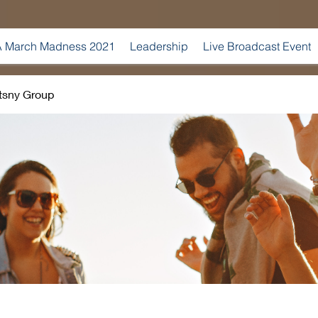
 March Madness 2021
Leadership
Live Broadcast Event
tsny Group