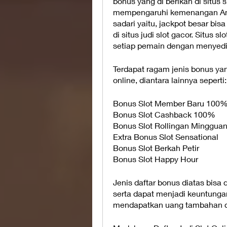
bonus yang di berikan di situs 
mempengaruhi kemenangan Anda
sadari yaitu, jackpot besar bi
di situs judi slot gacor. Situs 
setiap pemain dengan menyed
Terdapat ragam jenis bonus yang
online, diantara lainnya seperti:
Bonus Slot Member Baru 100
Bonus Slot Cashback 100%
Bonus Slot Rollingan Minggua
Extra Bonus Slot Sensational
Bonus Slot Berkah Petir
Bonus Slot Happy Hour
Jenis daftar bonus diatas bisa d
serta dapat menjadi keuntungan 
mendapatkan uang tambahan d