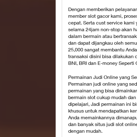
Dengan memberikan pelayanan 
member slot gacor kami, proses
cepat. Serta cust service kam
selama 24jam non-stop akan ha
dalam bermain atau bertransaksi
dan dapat dijangkau oleh semu
25,000 sangat membantu Anda j
transaksi disini bisa dilakukan 
BNI, BRI dan E-money Seperti 
Permainan Judi Online yang Sed
Permainan judi online yang sedan
permainan yang bisa dimainkan
bermain slot cukup mudah dan 
dipelajari, Jadi permainan ini 
khusus untuk mendapatkan kem
Anda memainkannya dimanapun j
dan banyak situs judi slot onl
dengan mudah.