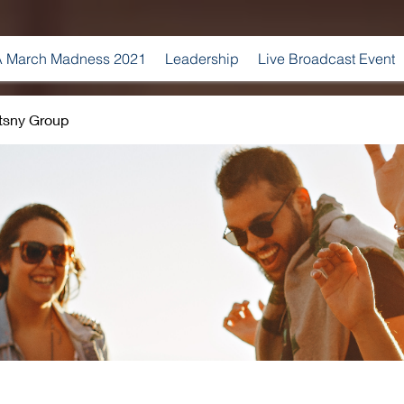
 March Madness 2021
Leadership
Live Broadcast Event
tsny Group