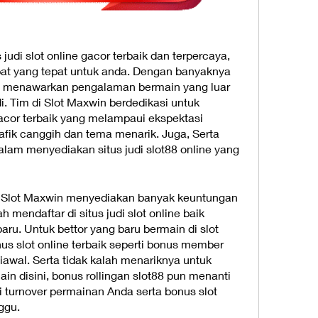
judi slot online gacor terbaik dan terpercaya, 
t yang tepat untuk anda. Dengan banyaknya 
n menawarkan pengalaman bermain yang luar 
. Tim di Slot Maxwin berdedikasi untuk 
cor terbaik yang melampaui ekspektasi 
afik canggih dan tema menarik. Juga, Serta 
dalam menyediakan situs judi slot88 online yang 
i, Slot Maxwin menyediakan banyak keuntungan 
mendaftar di situs judi slot online baik 
u. Untuk bettor yang baru bermain di slot 
us slot online terbaik seperti bonus member 
iawal. Serta tidak kalah menariknya untuk 
n disini, bonus rollingan slot88 pun menanti 
 turnover permainan Anda serta bonus slot 
ggu.