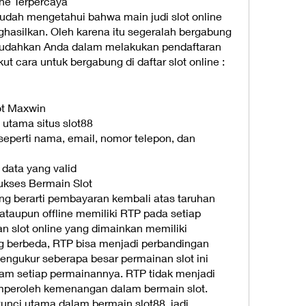
ine Terpercaya
sudah mengetahui bahwa main judi slot online 
hasilkan. Oleh karena itu segeralah bergabung 
mudahkan Anda dalam melakukan pendaftaran 
ikut cara untuk bergabung di daftar slot online :
lot Maxwin
 utama situs slot88
eperti nama, email, nomor telepon, dan 
 data yang valid
ukses Bermain Slot
ng berarti pembayaran kembali atas taruhan 
ataupun offline memiliki RTP pada setiap 
 slot online yang dimainkan memiliki 
g berbeda, RTP bisa menjadi perbandingan 
engukur seberapa besar permainan slot ini 
 setiap permainannya. RTP tidak menjadi 
eroleh kemenangan dalam bermain slot. 
nci utama dalam bermain slot88, jadi 