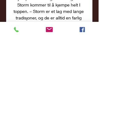
Storm kommer til å kjempe helt I 
toppen. – Storm er et lag med lange 
tradisjoner, og de er alltid en farlig 
motstander, som kommer til å kjempe 
for å vinne. Jeg har enorm respekt for 
Tromsø Storm, men jeg fokuserer 
mest på mitt eget lag. Jeg tror til 
syvende og sist det lager som trener 
mest kommer til å vinne. Du kan ha 
så gode spillere som bare det, men 
uten god trening, vil du falle sammen 
som lag uten å trene godt, sier 
Holmgran. – Ingen kasteballCentrum 
Tigers har heller ikke som mål å bli 
noen kasteball i årets BLNO. – Vi har 
mistet Jonathan Lundestad til 
Sverresborg og fjorårets toppscorer 
Thomas Ble er også ute. 

Nidaros Jets (@nidarosjets) 
Hjemmekamp førstkommende helg 