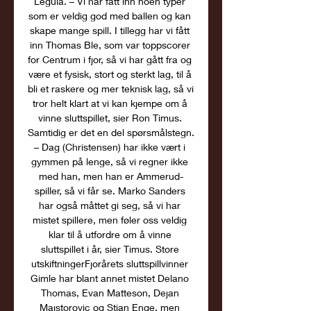
Leguia. – Vi har fått inn noen typer 
som er veldig god med ballen og kan 
skape mange spill. I tillegg har vi fått 
inn Thomas Ble, som var toppscorer 
for Centrum i fjor, så vi har gått fra og 
være et fysisk, stort og sterkt lag, til å 
bli et raskere og mer teknisk lag, så vi 
tror helt klart at vi kan kjempe om å 
vinne sluttspillet, sier Ron Timus. 
Samtidig er det en del spørsmålstegn. 
– Dag (Christensen) har ikke vært i 
gymmen på lenge, så vi regner ikke 
med han, men han er Ammerud-
spiller, så vi får se. Marko Sanders 
har også måttet gi seg, så vi har 
mistet spillere, men føler oss veldig 
klar til å utfordre om å vinne 
sluttspillet i år, sier Timus. Store 
utskiftningerFjorårets sluttspillvinner 
Gimle har blant annet mistet Delano 
Thomas, Evan Matteson, Dejan 
Majstorovic og Stian Enge, men 