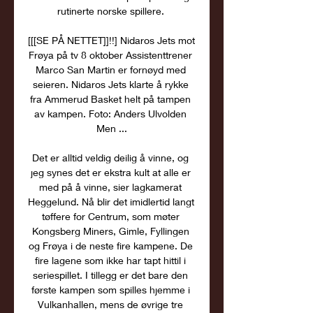
rutinerte norske spillere. 

[[[SE PÅ NETTET]]!!] Nidaros Jets mot 
Frøya på tv 8 oktober Assistenttrener 
Marco San Martin er fornøyd med 
seieren. Nidaros Jets klarte å rykke 
fra Ammerud Basket helt på tampen 
av kampen. Foto: Anders Ulvolden 
Men ...

Det er alltid veldig deilig å vinne, og 
jeg synes det er ekstra kult at alle er 
med på å vinne, sier lagkamerat 
Heggelund. Nå blir det imidlertid langt 
tøffere for Centrum, som møter 
Kongsberg Miners, Gimle, Fyllingen 
og Frøya i de neste fire kampene. De 
fire lagene som ikke har tapt hittil i 
seriespillet. I tillegg er det bare den 
første kampen som spilles hjemme i 
Vulkanhallen, mens de øvrige tre 