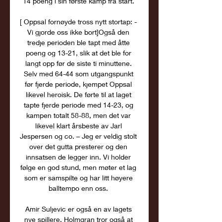
14 poeng i sin første kamp fra start. 

[ Oppsal fornøyde tross nytt stortap: - 
Vi gjorde oss ikke bort]Også den 
tredje perioden ble tapt med åtte 
poeng og 13-21, slik at det ble for 
langt opp før de siste ti minuttene. 
Selv med 64-44 som utgangspunkt 
før fjerde periode, kjempet Oppsal 
likevel heroisk. De førte til at laget 
tapte fjerde periode med 14-23, og 
kampen totalt 58-88, men det var 
likevel klart årsbeste av Jarl 
Jespersen og co. – Jeg er veldig stolt 
over det gutta presterer og den 
innsatsen de legger inn. Vi holder 
følge en god stund, men møter et lag 
som er samspilte og har litt høyere 
balltempo enn oss. 

Amir Suljevic er også en av lagets 
nye spillere. Holmgran tror også at 