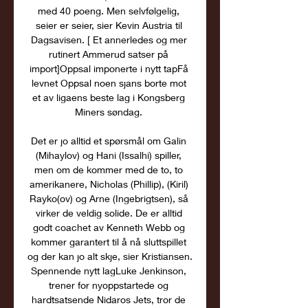
med 40 poeng. Men selvfølgelig, 
seier er seier, sier Kevin Austria til 
Dagsavisen. [ Et annerledes og mer 
rutinert Ammerud satser på 
import]Oppsal imponerte i nytt tapFå 
levnet Oppsal noen sjans borte mot 
et av ligaens beste lag i Kongsberg 
Miners søndag. 

Det er jo alltid et spørsmål om Galin 
(Mihaylov) og Hani (Issalhi) spiller, 
men om de kommer med de to, to 
amerikanere, Nicholas (Phillip), (Kiril) 
Rayko(ov) og Arne (Ingebrigtsen), så 
virker de veldig solide. De er alltid 
godt coachet av Kenneth Webb og 
kommer garantert til å nå sluttspillet 
og der kan jo alt skje, sier Kristiansen. 
Spennende nytt lagLuke Jenkinson, 
trener for nyoppstartede og 
hardtsatsende Nidaros Jets, tror de 