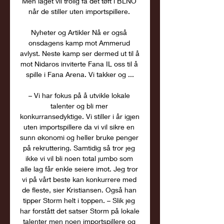
Men laget vil trolig få det tøft i BLNO 
når de stiller uten importspillere. 

Nyheter og Artikler Nå er også 
onsdagens kamp mot Ammerud 
avlyst. Neste kamp ser dermed ut til å 
mot Nidaros inviterte Fana IL oss til å 
spille i Fana Arena. Vi takker og ...

– Vi har fokus på å utvikle lokale 
talenter og bli mer 
konkurransedyktige. Vi stiller i år igjen 
uten importspillere da vi vil sikre en 
sunn økonomi og heller bruke penger 
på rekruttering. Samtidig så tror jeg 
ikke vi vil bli noen total jumbo som 
alle lag får enkle seiere imot. Jeg tror 
vi på vårt beste kan konkurrere med 
de fleste, sier Kristiansen. Også han 
tipper Storm helt i toppen. – Slik jeg 
har forstått det satser Storm på lokale 
talenter men noen importspillere og 