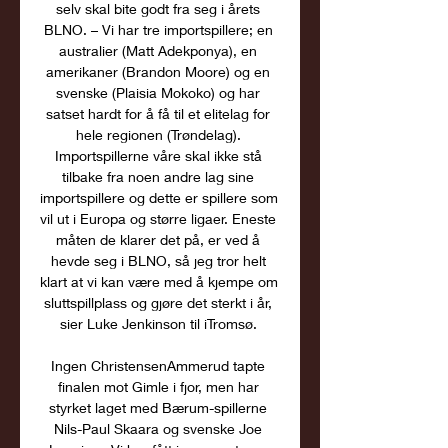
selv skal bite godt fra seg i årets 
BLNO. – Vi har tre importspillere; en 
australier (Matt Adekponya), en 
amerikaner (Brandon Moore) og en 
svenske (Plaisia Mokoko) og har 
satset hardt for å få til et elitelag for 
hele regionen (Trøndelag). 
Importspillerne våre skal ikke stå 
tilbake fra noen andre lag sine 
importspillere og dette er spillere som 
vil ut i Europa og større ligaer. Eneste 
måten de klarer det på, er ved å 
hevde seg i BLNO, så jeg tror helt 
klart at vi kan være med å kjempe om 
sluttspillplass og gjøre det sterkt i år, 
sier Luke Jenkinson til iTromsø. 

Ingen ChristensenAmmerud tapte 
finalen mot Gimle i fjor, men har 
styrket laget med Bærum-spillerne 
Nils-Paul Skaara og svenske Joe 