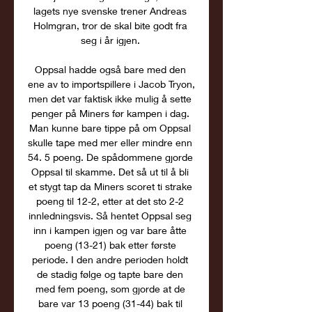
lagets nye svenske trener Andreas 
Holmgran, tror de skal bite godt fra 
seg i år igjen. 

Oppsal hadde også bare med den 
ene av to importspillere i Jacob Tryon, 
men det var faktisk ikke mulig å sette 
penger på Miners før kampen i dag. 
Man kunne bare tippe på om Oppsal 
skulle tape med mer eller mindre enn 
54. 5 poeng. De spådommene gjorde 
Oppsal til skamme. Det så ut til å bli 
et stygt tap da Miners scoret ti strake 
poeng til 12-2, etter at det sto 2-2 
innledningsvis. Så hentet Oppsal seg 
inn i kampen igjen og var bare åtte 
poeng (13-21) bak etter første 
periode. I den andre perioden holdt 
de stadig følge og tapte bare den 
med fem poeng, som gjorde at de 
bare var 13 poeng (31-44) bak til 