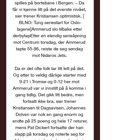
spilles på bortebane i Bergen. – Da 
får vi kjenne litt på det øverste nivået, 
sier trener Kristiansen optimistisk. [ 
BLNO: Tung seriestart for Oslo-
lagene]Ammerud slo tilbake etter 
derbytapEtter en elendig serieåpning 
mot Centrum torsdag, der Ammerud 
tapte 55-96, reiste de seg søndag 
mot Nidaros Jets. 

Da er det ofte folk tar litt lett på det. 
Og etter to veldig dårlige starter med 
9-21 i Tromsø og 0-12 her mot 
Ammerud var vi innstilt på å komme i 
gang tidlig. Det gikk litt bedre, men 
fortsatt ikke bra, sier trener 
Kristiansen til Dagsavisen. Johannes 
Dolven var nok en gang enorm og 
endte på 25 poeng og hele 17 returer, 
mens Pat Dickert fortsatte der han 
slapp på torsdag og noterte seg for 