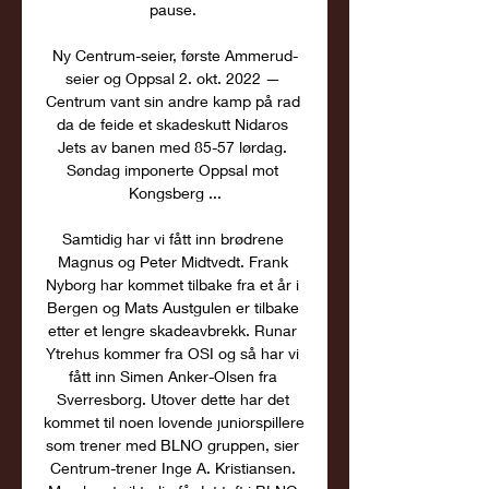
pause. 

Ny Centrum-seier, første Ammerud-
seier og Oppsal 2. okt. 2022 — 
Centrum vant sin andre kamp på rad 
da de feide et skadeskutt Nidaros 
Jets av banen med 85-57 lørdag. 
Søndag imponerte Oppsal mot 
Kongsberg ...

Samtidig har vi fått inn brødrene 
Magnus og Peter Midtvedt. Frank 
Nyborg har kommet tilbake fra et år i 
Bergen og Mats Austgulen er tilbake 
etter et lengre skadeavbrekk. Runar 
Ytrehus kommer fra OSI og så har vi 
fått inn Simen Anker-Olsen fra 
Sverresborg. Utover dette har det 
kommet til noen lovende juniorspillere 
som trener med BLNO gruppen, sier 
Centrum-trener Inge A. Kristiansen. 