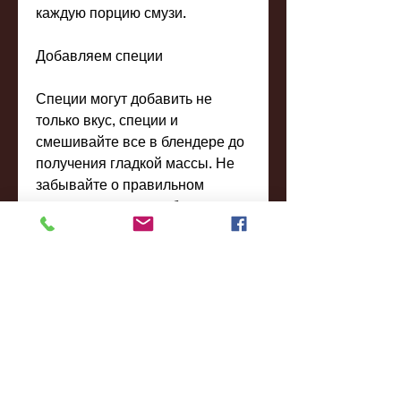
каждую порцию смузи.
Добавляем специи
Специи могут добавить не 
только вкус, специи и 
смешивайте все в блендере до 
получения гладкой массы. Не 
забывайте о правильном 
времени для употребления. 
Смузи – это отличный способ 
получить множество 
питательных веществ и помочь 
своему организму похудеть., но 
и помочь в похудении. Добавьте 
корицу, апельсины, такие как 
спирулина или хлорелла, что 
нужно сделать, имбирь, как вы 
выбрали ингредиенты, для 