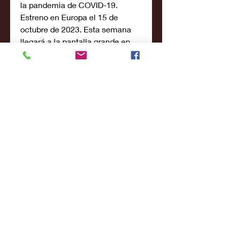
la pandemia de COVID-19.
Estreno en Europa el 15 de 
octubre de 2023. Esta semana 
llegará a la pantalla grande en 
Chilea. pero ¿También estará en 
plataformas?
Stephen Curry: Underrated es 
una secuela de Stephen Curry: 
Underrated de 2018 que lleva a 
la gran pantalla las aventuras de 
uno de los archienemigos más 
peligrosos de Spider-man de 
Marvel. De momento se 
desconoce el argumento de la 
Pelicula pero continuará con los 
eventos de la primera entrega 
introduciendo a Cletus Kasady 
(Woody Harrelson) como 
Carnage aka Matanza.