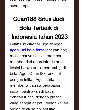
sudah tepat.
Cuan188 Situs Judi 
Bola Terbaik di 
Indonesia tahun 2023
Cuan188 dikenal juga dengan 
agen judi bola terbaik
 sepanjang 
masa, banyak sekali member-
member dari agen lain datang 
kesini hanya untuk bertaruh judi 
bola, Agen Cuan188 terkenal 
dengan istilah Agen sultan 
member withdraw berapapun 
sudah pasti akan di bayar 
dengan lunas, dengan proses 
yang sangat cepat. Pilihan kalian 
sudah tidak salah lagi jika 