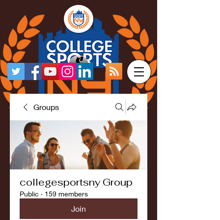
Groups
collegesportsny Group
Public
·
159 members
Join