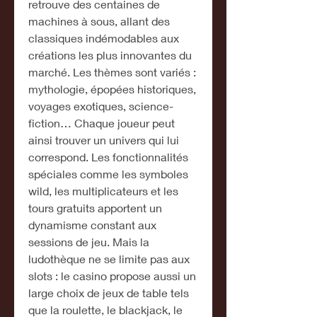
retrouve des centaines de 
machines à sous, allant des 
classiques indémodables aux 
créations les plus innovantes du 
marché. Les thèmes sont variés : 
mythologie, épopées historiques, 
voyages exotiques, science-
fiction… Chaque joueur peut 
ainsi trouver un univers qui lui 
correspond. Les fonctionnalités 
spéciales comme les symboles 
wild, les multiplicateurs et les 
tours gratuits apportent un 
dynamisme constant aux 
sessions de jeu. Mais la 
ludothèque ne se limite pas aux 
slots : le casino propose aussi un 
large choix de jeux de table tels 
que la roulette, le blackjack, le 