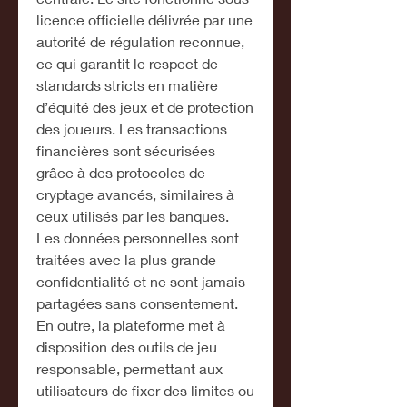
licence officielle délivrée par une 
autorité de régulation reconnue, 
ce qui garantit le respect de 
standards stricts en matière 
d’équité des jeux et de protection 
des joueurs. Les transactions 
financières sont sécurisées 
grâce à des protocoles de 
cryptage avancés, similaires à 
ceux utilisés par les banques. 
Les données personnelles sont 
traitées avec la plus grande 
confidentialité et ne sont jamais 
partagées sans consentement. 
En outre, la plateforme met à 
disposition des outils de jeu 
responsable, permettant aux 
utilisateurs de fixer des limites ou 