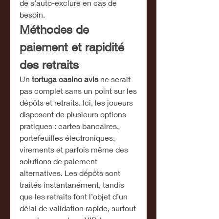
de s’auto-exclure en cas de 
besoin.
Méthodes de 
paiement et rapidité 
des retraits
Un 
tortuga casino avis
 ne serait 
pas complet sans un point sur les 
dépôts et retraits. Ici, les joueurs 
disposent de plusieurs options 
pratiques : cartes bancaires, 
portefeuilles électroniques, 
virements et parfois même des 
solutions de paiement 
alternatives. Les dépôts sont 
traités instantanément, tandis 
que les retraits font l’objet d’un 
délai de validation rapide, surtout 