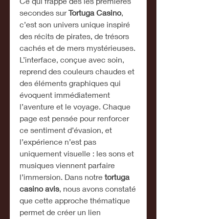
Ce qui frappe dès les premières 
secondes sur 
Tortuga Casino
, 
c’est son univers unique inspiré 
des récits de pirates, de trésors 
cachés et de mers mystérieuses. 
L’interface, conçue avec soin, 
reprend des couleurs chaudes et 
des éléments graphiques qui 
évoquent immédiatement 
l’aventure et le voyage. Chaque 
page est pensée pour renforcer 
ce sentiment d’évasion, et 
l’expérience n’est pas 
uniquement visuelle : les sons et 
musiques viennent parfaire 
l’immersion. Dans notre 
tortuga 
casino avis
, nous avons constaté 
que cette approche thématique 
permet de créer un lien 