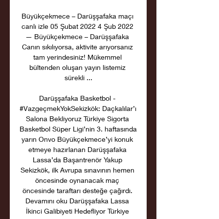
Büyükçekmece – Darüşşafaka maçı 
canlı izle 05 Şubat 2022 4 Şub 2022 
— Büyükçekmece – Darüşşafaka 
Canın sıkılıyorsa, aktivite arıyorsanız 
tam yerindesiniz! Mükemmel 
bültenden oluşan yayın listemiz 
sürekli ...

Darüşşafaka Basketbol - 
#VazgeçmekYokSekizkök: Daçkalılar’ı 
Salona Bekliyoruz Türkiye Sigorta 
Basketbol Süper Ligi’nin 3. haftasında 
yarın Onvo Büyükçekmece’yi konuk 
etmeye hazırlanan Darüşşafaka 
Lassa’da Başantrenör Yakup 
Sekizkök, ilk Avrupa sınavının hemen 
öncesinde oynanacak maç 
öncesinde taraftarı desteğe çağırdı. 
Devamını oku Darüşşafaka Lassa 
İkinci Galibiyeti Hedefliyor Türkiye 