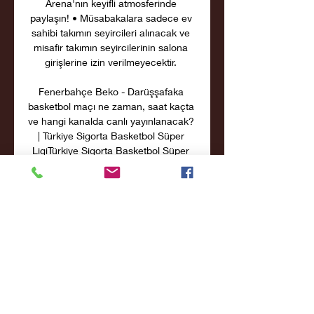
Arena'nın keyifli atmosferinde 
paylaşın! • Müsabakalara sadece ev 
sahibi takımın seyircileri alınacak ve 
misafir takımın seyircilerinin salona 
girişlerine izin verilmeyecektir. 

Fenerbahçe Beko - Darüşşafaka 
basketbol maçı ne zaman, saat kaçta 
ve hangi kanalda canlı yayınlanacak? 
| Türkiye Sigorta Basketbol Süper 
LigiTürkiye Sigorta Basketbol Süper 
Ligi'nda 14. hafta heyecanı 
Fenerbahçe Beko ile Darüşşafaka 
basketbol maçıyla devam ediyor. Maç 
ile ilgili tüm detaylar merak ediliyor ve 
araştırılıyor. Peki, Fenerbahçe Beko - 
Darüşşafaka basketbol maçı ne 
zaman, saat kaçta ve hangi kanalda? 
FENERBAHÇE BEKO - 
DARÜŞŞAFAKA EMLAKJET 
BASKETBOL BASKETBOL MAÇI NE 
ZAMAN, SAAT KAÇTA VE HANGİ 