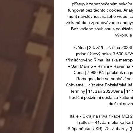
přístup k zabezpečeným sekcím
fungovat bez těchto cookies. Ana
měřit návštěvnost našeho webu, zdr
získaná data zpracováváme anonym
Bez vašeho souhlasu s používání
výkonu a 
května | 28. září – 2. říína 2023
jednolůžkový pokoj 3 600 KčVy
třímiliónového Říma. Italská metropo
• San Marino • Rimini • Ravenna • 
Cena | 7 990 Kč | příplatek na 
Romagna, kde se nachází neo
úchvatné... číst více Požitkářská I
Termíny | 11. září 2023Cena | 14 
tradiční podzimní cesta za kulturn
dalšími novin
Itálie - Ukrajina (Kvalifikace ME) 
Frattesi – 41. Jarmolenko Kar
Stěpaněnko (UKR), 78. Zabarnyj (