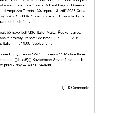
ování v... číst více Kouzla Dolomit Lago di Braies • 
 d’Ampezzo Termín | 30. srpna – 3. září 2023 Cena | 
kový pokoj 1 800 Kč 1. den: Odjezd z Brna v brzkých 
ranních hodinách. 

 palubě nové lodi MSC Itálie, Malta, Řecko, Egypt, 
é emiráty Transfer do hotelu. --:--, --:--. 2. 2. 
 Itálie, --:--, 19:00. Společné ...

nie Přímý přenos 12/09 ... přenos 11 Malta – Itálie 
kedonie. [[dnes@]((] Kazachstán Severní Irsko on-line 
2 před 2 dny — Malta, Severní ...
0 Comments