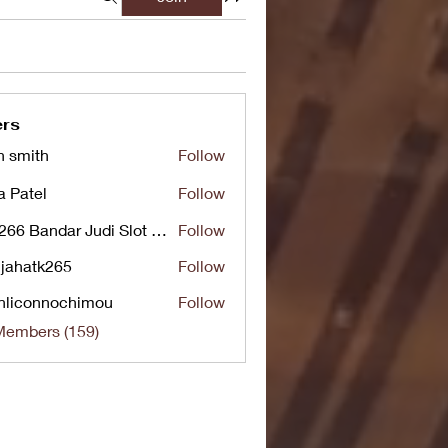
rs
n smith
Follow
a Patel
Follow
UG266 Bandar Judi Slot Online Live RTP Slot Gacor Tertinggi
Follow
jahatk265
Follow
tk265
nliconnochimou
Follow
nnochimou
Members (159)