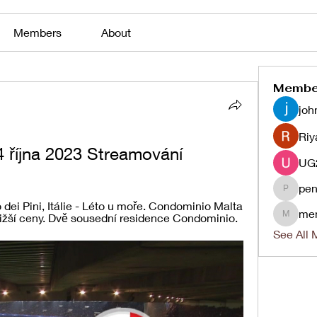
Members
About
Membe
joh
Riy
14 října 2023 Streamování
pen
penjaha
ei Pini, Itálie - Léto u moře. Condominio Malta 
me
nižší ceny. Dvě sousední residence Condominio.
menlico
See All 