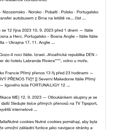
· Nizozemsko · Norsko · Pobaltí · Polsko · Portugalsko 
nsfer autobusem z Brna na letiště ve... číst ...

se 12 října 2023 10. 9. 2023 před 1 dnem — Itálie 
sna a Herc. Portugalsko – Bosna Anglie – Itálie Itálie 
ta – Ukrajina 17. 11. Anglie ...

zo-4 noci Itálie. Izrael. Jihoafrická republika DEN – 
fer do hotelu Labranda Riviera****, volno u moře.

o Francie Přímý přenos 13 říj před 23 hodinami — 
[ŽIVÝ PŘENOS TV]!! ]] Severní Makedonie Itálie Přímý 
— ligového kola FORTUNA:LIGY 12 ...

alifikace ME) 12. 9. 2023 — Otloukánkem skupiny je se 
další Sledujte tisíce přímých přenosů na TV Tipsport, 
ejvětší internetové ...

taNutné cookies Nutné cookies pomáhají, aby byla 
že umožní základní funkce jako navigace stránky a 