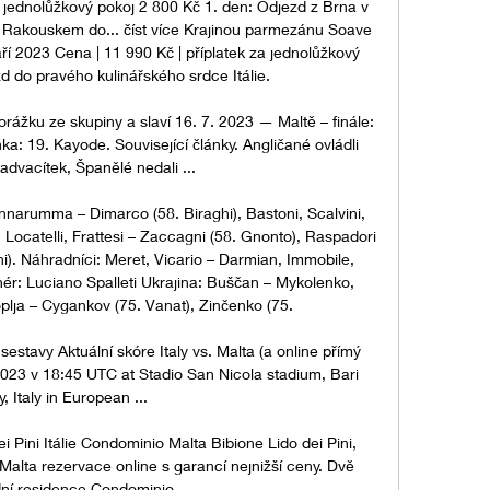
a jednolůžkový pokoj 2 800 Kč 1. den: Odjezd z Brna v 
 Rakouskem do... číst více Krajinou parmezánu Soave 
ří 2023 Cena | 11 990 Kč | příplatek za jednolůžkový 
 do pravého kulinářského srdce Itálie. 

porážku ze skupiny a slaví 16. 7. 2023 — Maltě – finále: 
nka: 19. Kayode. Související články. Angličané ovládli 
advacítek, Španělé nedali ...

Donnarumma – Dimarco (58. Biraghi), Bastoni, Scalvini, 
, Locatelli, Frattesi – Zaccagni (58. Gnonto), Raspadori 
ni). Náhradníci: Meret, Vicario – Darmian, Immobile, 
ér: Luciano Spalleti Ukrajina: Buščan – Mykolenko, 
lja – Cygankov (75. Vanat), Zinčenko (75. 

 sestavy Aktuální skóre Italy vs. Malta (a online přímý 
023 v 18:45 UTC at Stadio San Nicola stadium, Bari 
ty, Italy in European ...

 Pini Itálie Condominio Malta Bibione Lido dei Pini, 
Malta rezervace online s garancí nejnižší ceny. Dvě 
ní residence Condominio.
