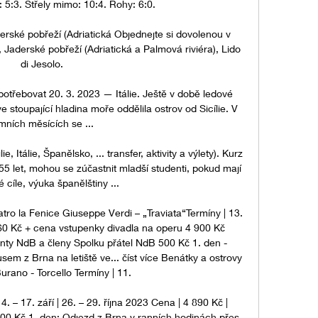
 5:3. Střely mimo: 10:4. Rohy: 6:0. 

derské pobřeží (Adriatická Objednejte si dovolenou v 
, Jaderské pobřeží (Adriatická a Palmová riviéra), Lido 
di Jesolo.

potřebovat 20. 3. 2023 — Itálie. Ještě v době ledové 
 stoupající hladina moře oddělila ostrov od Sicílie. V 
mních měsících se ...

 Itálie, Španělsko, ... transfer, aktivity a výlety). Kurz 
55 let, mohou se zúčastnit mladší studenti, pokud mají 
cíle, výuka španělštiny ...

tro la Fenice Giuseppe Verdi – „Traviata“Termíny | 13. 
960 Kč + cena vstupenky divadla na operu 4 900 Kč 
nty NdB a členy Spolku přátel NdB 500 Kč 1. den - 
em z Brna na letiště ve... číst více Benátky a ostrovy 
rano - Torcello Termíny | 11. 

4. – 17. září | 26. – 29. října 2023 Cena | 4 890 Kč | 
200 Kč 1. den: Odjezd z Brna v ranních hodinách přes 