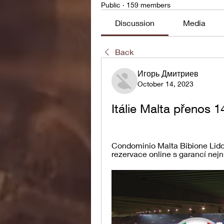
Public
·
159 members
Discussion
Media
Back
Игорь Дмитриев
October 14, 2023
Itálie Malta přenos 
Condominio Malta Bibione Lido d
rezervace online s garancí nej