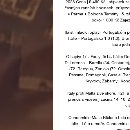
2023 Cena | 9 490 Kč | příplatek z
časných ranních hodinách, průjezd
• Parma • Bologna Termíny | 5. zá
pokoj 1 800 Kč Zájezd
Italští mladíci oplatili Portugalcům 
Itálie – Portugalsko 1:0 (1:0). Bra
Euro jedn
Ofsajdy: 1:1. Fauly: 5:14. Itálie: 
Di Lorenzo – Barella (84. Cristante)
(72. Retegui), Zaniolo (72. Orsoli
Pessina, Romagnoli, Casale. Tren
Kryvcov, Zabarnyj, Konop
Italy proti Malta živé skóre, H2H a
přenos s videem) začíná 14. 10. 2
ci
Condominio Malta Bibione Lido dei
Itálie - Léto u moře. Condominio 
soused