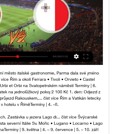
í město italské gastronomie, Parma dala své jméno 
více Řím a okolí Ferrara • Tivoli • Orvieto • Castel 
rbi et Orbi na Svatopetrském náměstí Termíny | 6. 
atek na jednolůžkový pokoj 2 100 Kč 1. den: Odjezd z 
růjezd Rakouskem,... číst více Řím a Vatikán letecky 
v hotelu v ŘíměTermíny | 4. –8. 

ch. Zastávka u jezera Lago di... číst více Švýcarské 
sta severní Itálie Sv. Mořic • Lugano • Locarno • Lago 
ermíny | 9. května | 4. – 9. července | 5. – 10. září 