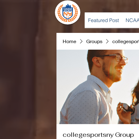
Featured Post
NCAA
Home
Groups
collegespor
collegesportsny Group