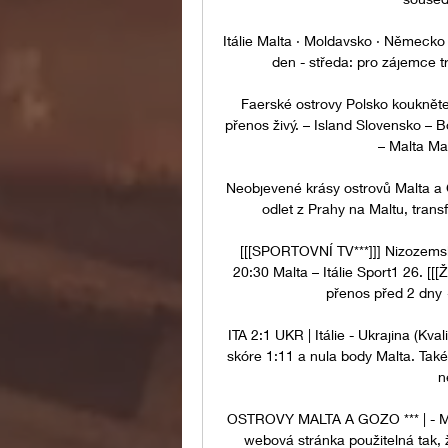
Itálie Malta · Moldavsko · Německo 
den - středa: pro zájemce tra
Faerské ostrovy Polsko koukněte 
přenos živý. – Island Slovensko – Bo
– Malta Mal
Neobjevené krásy ostrovů Malta a Go
odlet z Prahy na Maltu, trans
[[[SPORTOVNÍ TV***]]] Nizozemsk
20:30 Malta – Itálie Sport1 26. [[
přenos před 2 dny 
ITA 2:1 UKR | Itálie - Ukrajina (Kv
skóre 1:11 a nula body Malta. Také 
n
OSTROVY MALTA A GOZO *** | - Mal
webová stránka použitelná tak, 