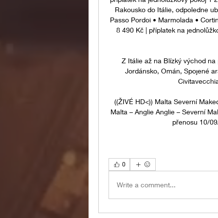
Rakousko do Itálie, odpoledne ubyt
Passo Pordoi • Marmolada • Cortina
8 490 Kč | příplatek na jednolůž
Z Itálie až na Blízký východ na
Jordánsko, Omán, Spojené arabsk
Civitavecchia,
((ŽIVÉ HD<)) Malta Severní Makedo
Malta – Anglie Anglie – Severní Ma
přenosu 10/09/
0
Write a comment...