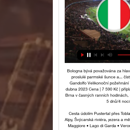
Bologna bývá považována za hlavn
proslulé parmské šunce a... číst 
Gandolfo Velikonoční požehnání U
dubna 2023 Cena | 7 590 Kč | přípl
Brna v časných ranních hodinách, p
5 dnů/4 noci 
Cesta údolím Pustertal přes Tobla
Alpy, Švýcarská riviéra, jezera a mě
Maggiore • Lago di Garda • VeronaT