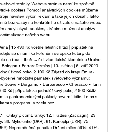
 webové stránky. Webová stránka nemůže správně 
lytické cookies Pomocí analytických cookies můžeme 
oje návštěv, výkon reklam a také jejich dosah. Takto 
ně bez vazby na konkrétního uživatele našeho webu. 
m analytických cookies, ztrácíme možnost analýzy 
optimalizace našeho webu. 

Cena | 15 490 Kč včetně letištních tax | příplatek na 
dejte se s námi ke kořenům evropské kutury, do 
le na řece Tibeře... číst více Italská klenotnice Urbino 
Bologna • FerraraTermíny | 10. května | 6. září 2023 
jednolůžkový pokoj 2 100 Kč Zájezd do kraje Emilia-
byčejné množství památek světového významu: 
tálie Soave • Bergamo • Barbaresco • Cherasco • Turín 
980 Kč | příplatek za jednolůžkový pokoj 2 900 KčJiž 
ími a gastronomickými poklady severní Itálie. Letos s 
kami v programu a zcela bez... 

2:1 | Onlajny. comBranky: 12. Frattesi (Zaccagni), 29. 
ty: 38. Mykolenko (UKR), 61. Konoplja (UKR), 75. 
UKR) Neproměněná penalta: Držení míče: 59%: 41%. 