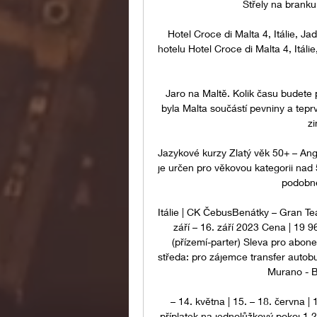
Střely na branku:
Hotel Croce di Malta 4, Itálie, Ja
hotelu Hotel Croce di Malta 4, Itálie
Jaro na Maltě. Kolik času budete 
byla Malta součástí pevniny a teprve
zi
Jazykové kurzy Zlatý věk 50+ – Anglie,
je určen pro věkovou kategorii nad 
podobné 
Itálie | CK ČebusBenátky – Gran Tea
září – 16. září 2023 Cena | 19 
(přízemí-parter) Sleva pro abone
středa: pro zájemce transfer autobus
Murano - Bu
– 14. května | 15. – 18. června | 1
příplatek na jednolůžkový pokoj 1 