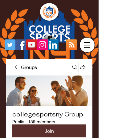
Groups
collegesportsny Group
Public
·
159 members
Join