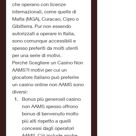
che operano con licenze 
internazionali, come quelle di 
Malta (MGA), Curacao, Cipro o 
Gibilterra. Pur non essendo 
autorizzati a operare in Italia, 
sono comunque accessibili e 
spesso preferiti da molti utenti 
per una serie di motivi.
Perché Scegliere un Casino Non 
AAMS?I motivi per cui un 
giocatore italiano può preferire 
un casino online non AAMS sono 
diversi:
Bonus più generosiI casino 
non AAMS spesso offrono 
bonus di benvenuto molto 
più alti rispetto a quelli 
concessi dagli operatori 
AAMS. Ciò include anche 