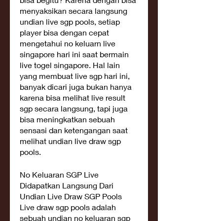
menyaksikan secara langsung 
undian live sgp pools, setiap 
player bisa dengan cepat 
mengetahui no keluarn live 
singapore hari ini saat bermain 
live togel singapore. Hal lain 
yang membuat live sgp hari ini, 
banyak dicari juga bukan hanya 
karena bisa melihat live result 
sgp secara langsung, tapi juga 
bisa meningkatkan sebuah 
sensasi dan ketengangan saat 
melihat undian live draw sgp 
pools.
No Keluaran SGP Live 
Didapatkan Langsung Dari 
Undian Live Draw SGP Pools
Live draw sgp pools adalah 
sebuah undian no keluaran sgp 