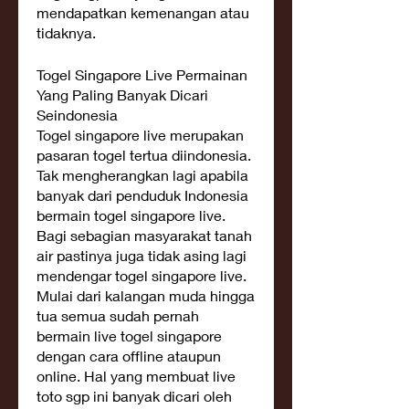
mendapatkan kemenangan atau 
tidaknya.
Togel Singapore Live Permainan 
Yang Paling Banyak Dicari 
Seindonesia
Togel singapore live merupakan 
pasaran togel tertua diindonesia. 
Tak mengherangkan lagi apabila 
banyak dari penduduk Indonesia 
bermain togel singapore live. 
Bagi sebagian masyarakat tanah 
air pastinya juga tidak asing lagi 
mendengar togel singapore live. 
Mulai dari kalangan muda hingga 
tua semua sudah pernah 
bermain live togel singapore 
dengan cara offline ataupun 
online. Hal yang membuat live 
toto sgp ini banyak dicari oleh 