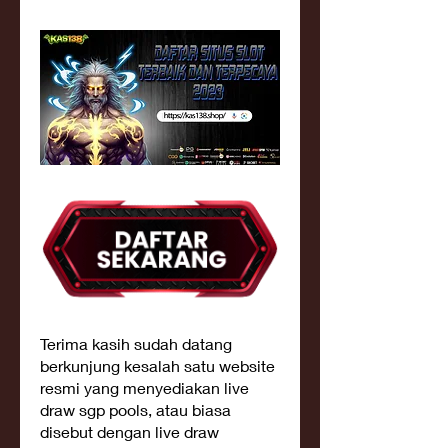
Terima kasih sudah datang 
berkunjung kesalah satu website 
resmi yang menyediakan live 
draw sgp pools, atau biasa 
disebut dengan live draw 