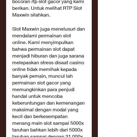
bocoran rtp slot gacor yang kami 
berikan. Untuk melihat RTP Slot 
Maxwin silahkan.
Slot Maxwin juga menelusuri dan 
mendalami permainan slot 
online. Kami menyimpulkan 
bahwa permainan slot dapat 
menjadi hiburan dan juga sarana 
melepaskan stress disaat casino 
online tidak memihak kepada 
banyak pemain, muncul lah 
permainan slot gacor yang 
memungkinkan para penjudi 
handal untuk mencoba 
keberuntungan dan kemenangan 
maksimal dengan modal yang 
kecil dan berkesempatan 
menang main slot sampai 5000x 
taruhan bahkan lebih dari 5000x 
taruhan sampai dengan 21.000x 