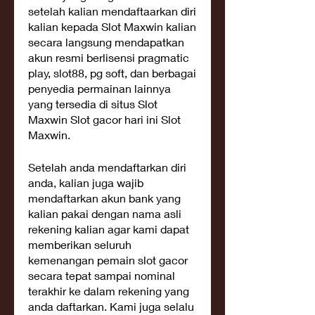
setelah kalian mendaftaarkan diri 
kalian kepada Slot Maxwin kalian 
secara langsung mendapatkan 
akun resmi berlisensi pragmatic 
play, slot88, pg soft, dan berbagai 
penyedia permainan lainnya 
yang tersedia di situs Slot 
Maxwin Slot gacor hari ini Slot 
Maxwin.
Setelah anda mendaftarkan diri 
anda, kalian juga wajib 
mendaftarkan akun bank yang 
kalian pakai dengan nama asli 
rekening kalian agar kami dapat 
memberikan seluruh 
kemenangan pemain slot gacor 
secara tepat sampai nominal 
terakhir ke dalam rekening yang 
anda daftarkan. Kami juga selalu 