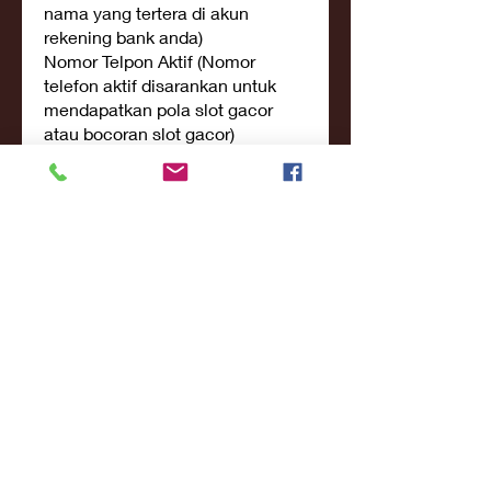
nama yang tertera di akun 
rekening bank anda)
Nomor Telpon Aktif (Nomor 
telefon aktif disarankan untuk 
mendapatkan pola slot gacor 
atau bocoran slot gacor)
Email Aktif (Email aktif 
disarankan untuk mendapatkan 
pola slot gacor atau bocoran slot 
gacor)
Kode Referral Jika Ada
Captcha
Setelah berhasil mendaftar anda 
langsung mengisi menu deposit 
Slot Maxwin
Nama Bank Yang Digunakan
Nomor Rekening Bank Aktif Yang 
Sesuai Dengan Nama di No. 
Rekening