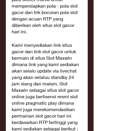
mempersiapkan pola - pola slot 
gacor dan trik bocoran pola slot 
dengan acuan RTP yang 
diberikan oleh situs slot gacor 
hari ini.
Kami menyediakan link situs 
gacor dan link slot gacor untuk 
bermain di situs Slot Maxwin 
dimana link yang kami sediakan 
akan selalu update via livechat 
yang akan selaluu standby 24 
jam siang dan malam. Slot 
Maxwin sebagai situs slot gacor 
online juga berlisensi resmi slot 
online pragmatic play dimana 
kami juga merekomendasikan 
permainan slot gacor hari ini 
berdasarkan RTP tertinggi yang 
kami sediakan sebagai berikut :