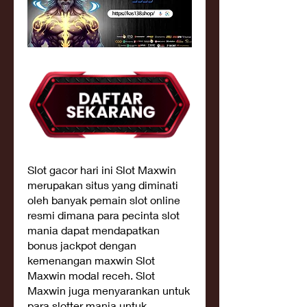
Slot gacor hari ini Slot Maxwin 
merupakan situs yang diminati 
oleh banyak pemain slot online 
resmi dimana para pecinta slot 
mania dapat mendapatkan 
bonus jackpot dengan 
kemenangan maxwin Slot 
Maxwin modal receh. Slot 
Maxwin juga menyarankan untuk 
para slotter mania untuk 