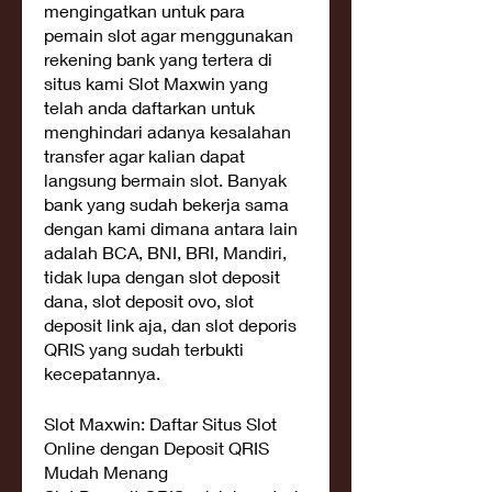
mengingatkan untuk para 
pemain slot agar menggunakan 
rekening bank yang tertera di 
situs kami Slot Maxwin yang 
telah anda daftarkan untuk 
menghindari adanya kesalahan 
transfer agar kalian dapat 
langsung bermain slot. Banyak 
bank yang sudah bekerja sama 
dengan kami dimana antara lain 
adalah BCA, BNI, BRI, Mandiri, 
tidak lupa dengan slot deposit 
dana, slot deposit ovo, slot 
deposit link aja, dan slot deporis 
QRIS yang sudah terbukti 
kecepatannya.
Slot Maxwin: Daftar Situs Slot 
Online dengan Deposit QRIS 
Mudah Menang