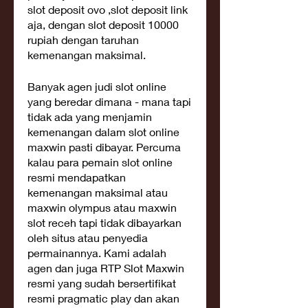
slot deposit ovo ,slot deposit link 
aja, dengan slot deposit 10000 
rupiah dengan taruhan 
kemenangan maksimal.
Banyak agen judi slot online 
yang beredar dimana - mana tapi 
tidak ada yang menjamin 
kemenangan dalam slot online 
maxwin pasti dibayar. Percuma 
kalau para pemain slot online 
resmi mendapatkan 
kemenangan maksimal atau 
maxwin olympus atau maxwin 
slot receh tapi tidak dibayarkan 
oleh situs atau penyedia 
permainannya. Kami adalah 
agen dan juga RTP Slot Maxwin 
resmi yang sudah bersertifikat 
resmi pragmatic play dan akan 