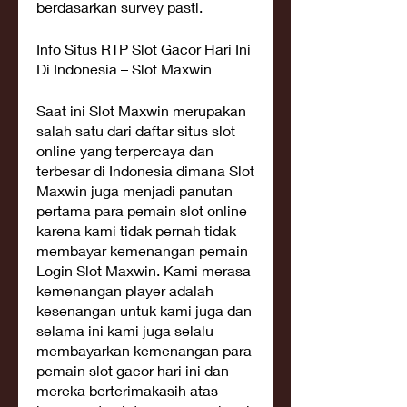
berdasarkan survey pasti.
Info Situs RTP Slot Gacor Hari Ini 
Di Indonesia – Slot Maxwin
Saat ini Slot Maxwin merupakan 
salah satu dari daftar situs slot 
online yang terpercaya dan 
terbesar di Indonesia dimana Slot 
Maxwin juga menjadi panutan 
pertama para pemain slot online 
karena kami tidak pernah tidak 
membayar kemenangan pemain 
Login Slot Maxwin. Kami merasa 
kemenangan player adalah 
kesenangan untuk kami juga dan 
selama ini kami juga selalu 
membayarkan kemenangan para 
pemain slot gacor hari ini dan 
mereka berterimakasih atas 