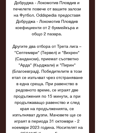
Добруджа - Локомотив Пловдив и 
печелете повече от вашите залози 
на Футбол. Oddspedia предоставя 
Добруджа - Локомотив Пловдив 
коефициенти от 2 букмейкъра и 
общо 2 пазара. 

Другите два отбора от Трета лига – 
"Септември" (Тервел) и "Вихрен" 
(Сандански), приемат съответно 
"Арда" (Кърджали) и "Пирин" 
(Благоевград). Победителите в този 
етап се излъчват чрез отстраняване 
в една среща. При равенство в 
редовното време, се играят две 
продължения по 15 минути, а при 
продължаващо равенство и след 
края на продълженията, се 
изпълняват дузпи. Мачовете ще се 
играят в периода 31 октомври - 2 
ноември 2023 година. Носителят на 