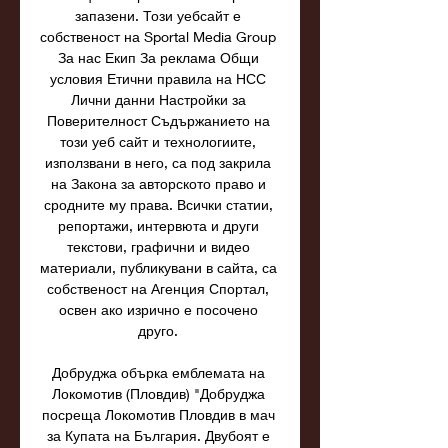
запазени. Този уебсайт е 
собственост на Sportal Media Group 
За нас Екип За рекламa Общи 
условия Етични правила на НСС 
Лични данни Настройки за 
Поверителност Съдържанието на 
този уеб сайт и технологиите, 
използвани в него, са под закрила 
на Закона за авторското право и 
сродните му права. Всички статии, 
репортажи, интервюта и други 
текстови, графични и видео 
материали, публикувани в сайта, са 
собственост на Агенция Спортал, 
освен ако изрично е посочено 
друго. 

Добруджа обърка емблемата на 
Локомотив (Пловдив) "Добруджа 
посреща Локомотив Пловдив в мач 
за Купата на България. Двубоят е 