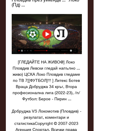
(Пд) ...
[ГЛЕДАЙТЕ НА ЖИВО@] Локо 
Пловдив Левски гледай напълно ... 
живо) ЦСКА Локо Пловдив гледаме 
по ТВ 7[[ФУТБОЛ]!!! ] Литекс Ботев 
Враца Добруджа 34 кръг, Втора 
професионална лига (2022-23), /п/ 
Футбол: Берое - Пирин ...

Добруджа VS Локомотив (Пловдив) - 
резулатат, коментари и 
статистикаCopyright © 2007-2023 
Агенция Спортал. Всички права 