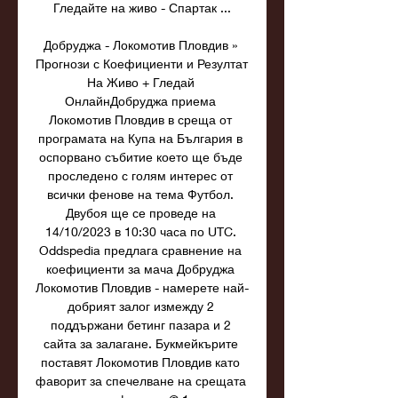
Гледайте на живо - Спартак ...

Добруджа - Локомотив Пловдив » 
Прогнози с Коефициенти и Резултат 
На Живо + Гледай 
ОнлайнДобруджа приема 
Локомотив Пловдив в среща от 
програмата на Купа на България в 
оспорвано събитие което ще бъде 
проследено с голям интерес от 
всички фенове на тема Футбол. 
Двубоя ще се проведе на 
14/10/2023 в 10:30 часа по UTC. 
Oddspedia предлага сравнение на 
коефициенти за мача Добруджа 
Локомотив Пловдив - намерете най-
добрият залог измежду 2 
поддържани бетинг пазара и 2 
сайта за залагане. Букмейкърите 
поставят Локомотив Пловдив като 
фаворит за спечелване на срещата 