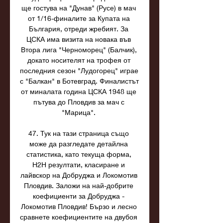
ще гостува на "Дунав" (Русе) в мач 
от 1/16-финалите за Купата на 
България, отреди жребият. За 
ЦСКА има визита на новака във 
Втора лига "Черноморец" (Балчик), 
докато носителят на трофея от 
последния сезон "Лудогорец" играе 
с "Балкан" в Ботевград. Финалистът 
от миналата година ЦСКА 1948 ще 
пътува до Пловдив за мач с 
"Марица". 

47. Тук на тази страница също 
може да разгледате детайлна 
статистика, като текуща форма, 
H2H резултати, класиране и 
лайвскор на Добруджа и Локомотив 
Пловдив. Заложи на най-добрите 
коефициенти за Добруджа - 
Локомотив Пловдив! Бързо и лесно 
сравнете коефициентите на двубоя 