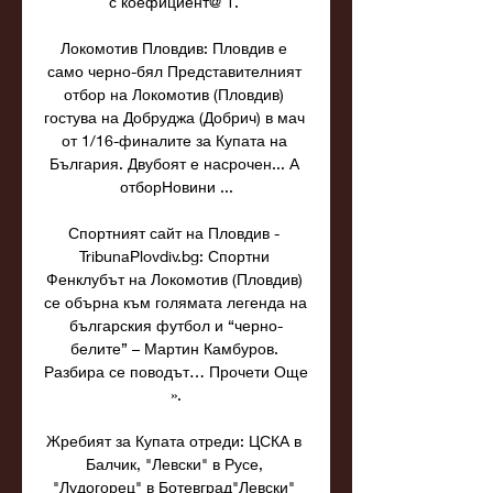
с коефициент@ 1. 

Локомотив Пловдив: Пловдив е 
само черно-бял Представителният 
отбор на Локомотив (Пловдив) 
гостува на Добруджа (Добрич) в мач 
от 1/16-финалите за Купата на 
България. Двубоят е насрочен... А 
отборНовини ...

Спортният сайт на Пловдив - 
TribunaPlovdiv.bg: Спортни 
Фенклубът на Локомотив (Пловдив) 
се обърна към голямата легенда на 
българския футбол и “черно-
белите” – Мартин Камбуров. 
Разбира се поводът… Прочети Още 
».

Жребият за Купата отреди: ЦСКА в 
Балчик, "Левски" в Русе, 
"Лудогорец" в Ботевград"Левски" 