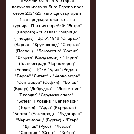
SESAME Купа на България 
получава квота за Лига Европа през 
сезон 2024/25, като ще стартира в 
1-ия предварителен кръг на 
турнира. Пълният жребий: "Янтра" 
(Габрово) - "Славия" "Марица" 
(Пловдив) - ЦСКА 1948 "Спартак" 
(Варна) - "Крумовград" "Спартак" 
(Плевен) - "Локомотив" (София) 
"Вихрен" (Сандански) - "Пирин" 
(Благоевград) "Черноморец" 
(Балчик) - ЦСКА "Бдин" (Видин) - 
"Берое" "Литекс" - "Черно море" 
"Септември" (София) - "Ботев" 
(Враца) "Добруджа" - "Локомотив" 
(Пловдив) "Струмска слава" - 
"Ботев" (Пловдив) "Септември" 
(Тервел) - "Арда" (Кърджали) 
"Балкан" (Ботевград) - "Лудогорец" 
"Черноморец" (Бургас) - "Етър" 
"Дунав" (Русе) - "Левски" 
"Спортист" (Своге) - "Хебър" 