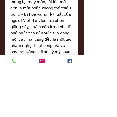
mang lại may mắn, tài lộc mà 
còn là một phần không thể thiếu 
trong văn hóa và nghệ thuật của 
người Việt. Từ việc lựa chọn 
giống cây, chăm sóc từng chi tiết 
nhỏ nhất cho đến việc tạo dáng, 
mỗi cây mai vàng đều là một tác 
phẩm nghệ thuật sống. Và với 
cây mai vàng “cổ xù kỳ mỹ” của 
anh Trọng, nó không chỉ thể hiện 
vẻ đẹp tự nhiên mà còn là kết 
quả của nhiều năm nghiên cứu, 
chăm sóc và đam mê không 
ngừng nghỉ.
Cây mai vàng này chắc chắn sẽ 
tiếp tục là niềm tự hào của anh 
Trọng và là một biểu tượng cho 
giá trị nghệ thuật chơi mai kiểng 
tại Kiên Giang nói riêng và Việt 