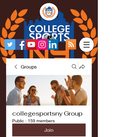
Groups
collegesportsny Group
Public
·
159 members
Join