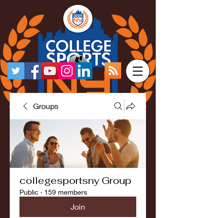
Groups
collegesportsny Group
Public
·
159 members
Join