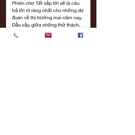
Phiên chợ Tết sắp tới sẽ là câu 
trả lời rõ ràng nhất cho những dự 
đoán về thị trường mai năm nay.
Dẫu vậy, giữa những thử thách, 
mai vàng Đại Lộc vẫn tỏa sáng 
như một biểu tượng không thể 
thiếu của mùa xuân Việt Nam. 
Với sự kiên nhẫn và tình yêu 
dành cho cây mai, người dân Đại 
Lộc đang nỗ lực từng ngày để 
mang đến những chậu mai đẹp 
nhất, góp phần làm rực rỡ thêm 
sắc xuân trong mọi nhà. Các bạn 
có thể tham khảo thêm về 
Top 10 
vườn mai vàng lớn nhất Bến Tre 
hiện nay
.
0
0
1