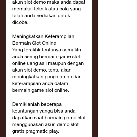
akun slot demo maka anda dapat 
memakai teknik atau pola yang 
telah anda sediakan untuk 
dicoba.
Meningkatkan Keterampilan 
Bermain Slot Online
Yang terakhir tentunya semakin 
anda sering bermain game slot 
online uang asli maupun dengan 
akun slot demo, tentu akan 
meningkatkan pengalaman dan 
keterampilan anda dalam 
bermain game slot online.
Demikianlah beberapa 
keuntungan yanga bisa anda 
dapatkan saat bermain game slot 
menggunakan akun demo slot 
gratis pragmatic play.