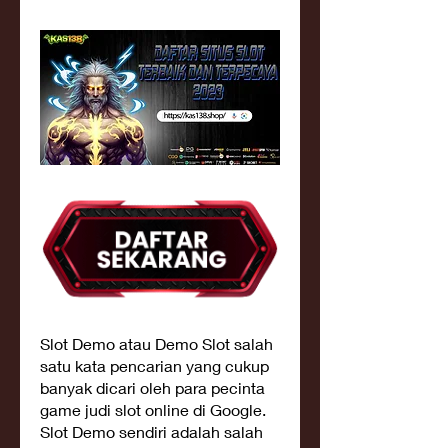
Slot Demo atau Demo Slot salah 
satu kata pencarian yang cukup 
banyak dicari oleh para pecinta 
game judi slot online di Google. 
Slot Demo sendiri adalah salah 