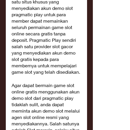
satu situs khusus yang 
menyediakan akun demo slot 
pragmatic play untuk para 
member dapat memainkan 
seluruh permainan game slot 
online secara gratis tanpa 
deposit. Pragmatic Play sendiri 
salah satu provider slot gacor 
yang menyediakan akun demo 
slot gratis kepada para 
membernya untuk mempelajari 
game slot yang telah disediakan.
Agar dapat bermain game slot 
online gratis menggunakan akun 
demo slot dari pragmatic play 
tidaklah sulit, anda dapat 
meminta akun demo slot melalui 
agen slot online resmi yang 
menyediakannya. Salah satunya 
adalah Slot maxwin  selaku situs 