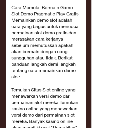
Cara Memulai Bermain Game 
Slot Demo Pragmatic Play Gratis
Memainkan demo slot adalah 
cara yang bagus untuk mencoba 
permainan slot demo gratis dan 
merasakan cara kerjanya 
sebelum memutuskan apakah 
akan bermain dengan uang 
sungguhan atau tidak. Berikut 
panduan langkah demi langkah 
tentang cara memainkan demo 
slot:
Temukan Situs Slot online yang 
menawarkan versi demo dari 
permainan slot mereka Temukan 
kasino online yang menawarkan 
versi demo dari permainan slot 
mereka. Banyak kasino online 
akan memiliki opsi "Demo Play" 