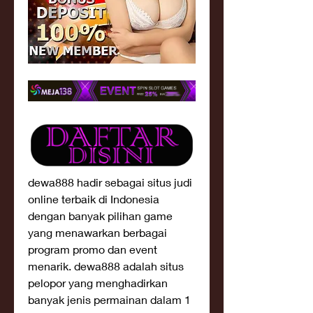
dewa888 hadir sebagai situs judi 
online terbaik di Indonesia 
dengan banyak pilihan game 
yang menawarkan berbagai 
program promo dan event 
menarik. dewa888 adalah situs 
pelopor yang menghadirkan 
banyak jenis permainan dalam 1 