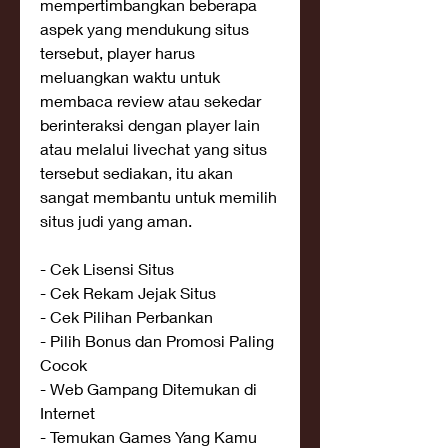
mempertimbangkan beberapa 
aspek yang mendukung situs 
tersebut, player harus 
meluangkan waktu untuk 
membaca review atau sekedar 
berinteraksi dengan player lain 
atau melalui livechat yang situs 
tersebut sediakan, itu akan 
sangat membantu untuk memilih 
situs judi yang aman.
- Cek Lisensi Situs
- Cek Rekam Jejak Situs
- Cek Pilihan Perbankan
- Pilih Bonus dan Promosi Paling 
Cocok
- Web Gampang Ditemukan di 
Internet 
- Temukan Games Yang Kamu 