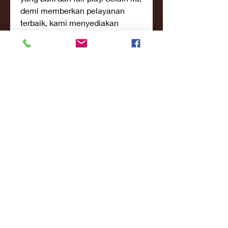
demi memberkan pelayanan 
terbaik, kami menyediakan 
layanan livechat 24 jam nonstop. 
Dimana, customer service kami 
siap membantu anda yang 
mengalami kendala.
Bagaimana Cara Bergabung 
Dengan Situs Judi Online 
dewa888 ?
Cara bergabung dengan situs 
judi online dewa888 sangatlah 
mudah sekali, hanya cukup 
mempunyai nomer rekening 
pribadi. Dan langsung mendaftar 
kurang lebih dari 2 menit maka 
anda sudah mempunyai ID di 
situs judi online dewa888 .