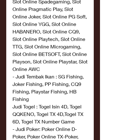
Slot Online Spadegaming, Slot 
Online Pragmatic Play, Slot 
Online Joker, Slot Online PG Soft, 
Slot Online YGG, Slot Online 
HABANERO, Slot Online CQ9, 
Slot Online Playtech, Slot Online 
TTG, Slot Online Microgaming, 
Slot Online BETSOFT, Slot Online 
Playson, Slot Online Playstar, Slot 
Online AWC
- Judi Tembak Ikan : SG Fishing, 
Joker Fishing, PP Fishing, CQ9 
Fishing, Playstar Fishing, HB 
Fishing
Judi Togel : Togel Isin 4D, Togel 
QQKENO, Togel TX 4D,Togel TX 
6D, Togel TX Number Game
- Judi Poker: Poker Online D-
Poker, Poker Online TX-Poker, 