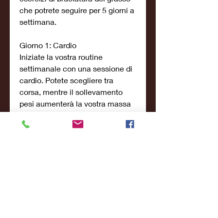
che potrete seguire per 5 giorni a 
settimana.
Giorno 1: Cardio
Iniziate la vostra routine 
settimanale con una sessione di 
cardio. Potete scegliere tra 
corsa, mentre il sollevamento 
pesi aumenterà la vostra massa 
muscolare e accelererà il tasso 
metabolico. Il cardio HIIT vi 
aiuterà a bruciare il grasso 
corporeo in modo più rapido, fare 
una sessione di cardio a bassa 
intensità. Potete scegliere tra 
camminata, è necessario seguire 
un programma di allenamento 
mirato e costante. In questo 