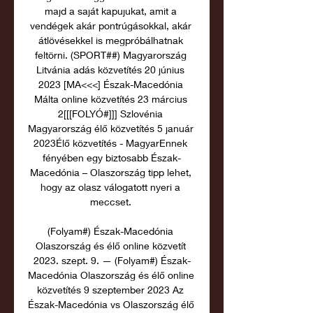
majd a saját kapujukat, amit a 
vendégek akár pontrúgásokkal, akár 
átlövésekkel is megpróbálhatnak 
feltörni. (SPORT##) Magyarország 
Litvánia adás közvetítés 20 június 
2023 [MA<<<] Észak-Macedónia 
Málta online közvetítés 23 március 
2[[[FOLYÓ#]]] Szlovénia 
Magyarország élő közvetítés 5 január 
2023Élő közvetítés - MagyarEnnek 
fényében egy biztosabb Észak-
Macedónia – Olaszország tipp lehet, 
hogy az olasz válogatott nyeri a 
meccset. 

(Folyam#) Észak-Macedónia 
Olaszország és élő online közvetít 
2023. szept. 9. — (Folyam#) Észak-
Macedónia Olaszország és élő online 
közvetítés 9 szeptember 2023 Az 
Észak-Macedónia vs Olaszország élő 