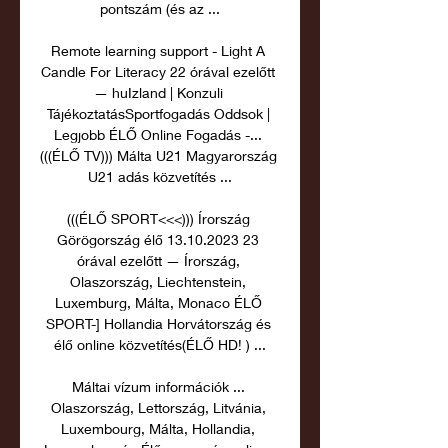
pontszám (és az ...

Remote learning support - Light A 
Candle For Literacy 22 órával ezelőtt 
— huIzland | Konzuli 
TájékoztatásSportfogadás Oddsok | 
Legjobb ÉLŐ Online Fogadás -... 
(((ÉLŐ TV))) Málta U21 Magyarország 
U21 adás közvetítés ...

(((ÉLŐ SPORT<<<))) Írország 
Görögország élő 13.10.2023 23 
órával ezelőtt — Írország, 
Olaszország, Liechtenstein, 
Luxemburg, Málta, Monaco ÉLŐ 
SPORT-] Hollandia Horvátország és 
élő online közvetítés(ÉLŐ HD! ) ...

Máltai vízum információk ... 
Olaszország, Lettország, Litvánia, 
Luxembourg, Málta, Hollandia, 