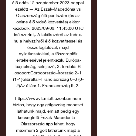
élő adás 12 szeptember 2023 nappal 
ezelőtt — Az Észak-Macedónia vs 
Olaszország élő pontszám (és az 
online élő videó közvetítés) ekkor 
kezdődik: 2023/09/09, 11:45:00 UTC 
idő szerint,. A találkozóról az Index. 
hu a helyszínről élő közvetítéssel és 
összefoglalóval, majd 
nyilatkozatokkal, a főszereplők 
értékelésével jelentkezik. Európa-
bajnokság, selejtező, 3. forduló: B 
csoport:Görögország–Írország 2–1 
(1–1)Gibraltár–Franciaország 0–3 (0–
2)Az állás: 1. Franciaország 9, 2. 

https://www. Emiatt azonban nem 
biztos, hogy egy gólgazdag meccset 
láthatunk majd, emiatt pedig egy 
kecsegtető Észak-Macedónia – 
Olaszország tipp lehet, hogy 
maximum 2 gólt láthatunk majd a 