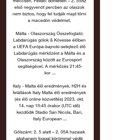
meccsen. Félidő: döntetlen – 2. 55Az 
első negyvenöt percben az olaszok 
nem biztos, hogy fel tudják majd törni 
a macedón védelmet. 

Málta - Olaszország Összefoglaló: 
Labdarúgás gólok & Kövesse élőben 
a UEFA Európa-bajnoki-selejtező élő 
Labdarúgás mérkőzést a Málta és a 
Olaszország között az Eurosport 
segítségével. A mérkőzés 21:45-
kor ...

Italy - Malta élő eredmények, H2H és 
felállások Italy Malta élő eredmények 
(és élő online közvetítés) 2023. okt. 
14. nap 18:45 órakor (UTC idő) 
kezdődik Stadio San Nicola, Bari, 
Italy European ...

Gólszám: 2. 5 alatt – 2. 05A hazaiak 
alighanem foggal körömmel védik 