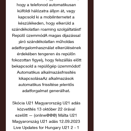
hogy a telefonod automatikusan 
külföldi hálózatra álljon át, vagy 
kapcsold ki a mobilinternetet a 
készülékeden, hogy elkerüld a 
szándékolatlan roaming szolgáltatást! 
Repülő üzemmódA magas díjazással 
járó szándékolatlan műholdas 
adatforgalomhasználat elkerülésének 
érdekében tengeren és repülőn 
fokozottan figyelj, hogy felszállás előtt 
bekapcsold a repülőgép üzemmódot! 
Automatikus alkalmazásfrissítés 
kikapcsolásaAz alkalmazások 
automatikus frissítése jelentős 
adatforgalmat generálhat. 

Skócia U21 Magyarország U21 adás 
közvetítés 13 október 22 órával 
ezelőtt — (online@@@) Málta U21 
Magyarország U21 adás 12.09.2023 
Live Updates for Hungary U21 2 - 1 