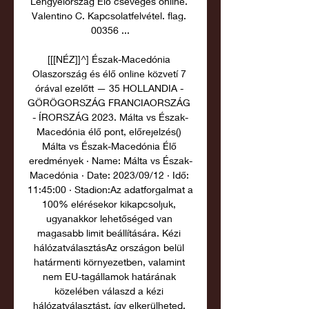
Lengyelország Élő csevegés online. 
Valentino C. Kapcsolatfelvétel. flag. 
00356 ...

[[[NÉZ]]^] Észak-Macedónia 
Olaszország és élő online közvetí 7 
órával ezelőtt — 35 HOLLANDIA - 
GÖRÖGORSZÁG FRANCIAORSZÁG 
- ÍRORSZÁG 2023. Málta vs Észak-
Macedónia élő pont, előrejelzés() 
Málta vs Észak-Macedónia Élő 
eredmények · Name: Málta vs Észak-
Macedónia · Date: 2023/09/12 · Idő: 
11:45:00 · Stadion:Az adatforgalmat a 
100% elérésekor kikapcsoljuk, 
ugyanakkor lehetőséged van 
magasabb limit beállítására. Kézi 
hálózatválasztásAz országon belül 
határmenti környezetben, valamint 
nem EU-tagállamok határának 
közelében válaszd a kézi 
hálózatválasztást, így elkerülheted, 