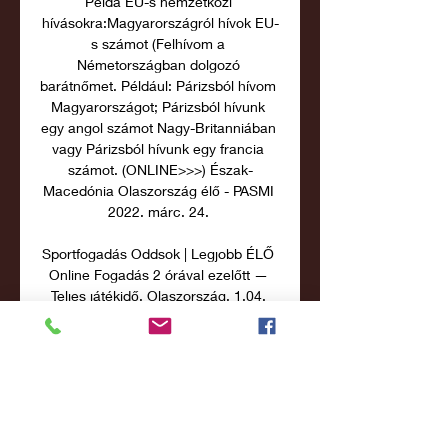
Példa EU-s nemzetközi 
hívásokra:Magyarországról hívok EU-
s számot (Felhívom a 
Németországban dolgozó 
barátnőmet. Például: Párizsból hívom 
Magyarországot; Párizsból hívunk 
egy angol számot Nagy-Britanniában 
vagy Párizsból hívunk egy francia 
számot. (ONLINE>>>) Észak-
Macedónia Olaszország élő - PASMI 
2022. márc. 24. 

Sportfogadás Oddsok | Legjobb ÉLŐ 
Online Fogadás 2 órával ezelőtt — 
Teljes játékidő. Olaszország. 1.04. 
Döntetlen. 17.50 ; Olaszország nyer, 
és mindkét csapat gólt szerez. Igen. 
6.40 ; Döntetlen és mindkét csapat ...

Mi számít EU nemzetközi hívásnak? 
EU nemzetközi hívásnak számít 
minden olyan hívás, amelyet 