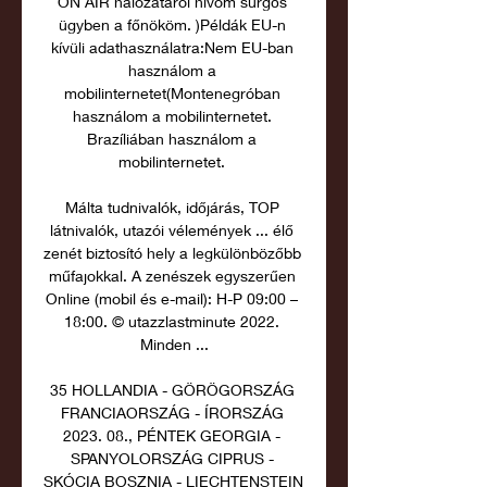
ON AIR hálózatáról hívom sürgős 
ügyben a főnököm. )Példák EU-n 
kívüli adathasználatra:Nem EU-ban 
használom a 
mobilinternetet(Montenegróban 
használom a mobilinternetet. 
Brazíliában használom a 
mobilinternetet. 

Málta tudnivalók, időjárás, TOP 
látnivalók, utazói vélemények ... élő 
zenét biztosító hely a legkülönbözőbb 
műfajokkal. A zenészek egyszerűen 
Online (mobil és e-mail): H-P 09:00 – 
18:00. © utazzlastminute 2022. 
Minden ...

35 HOLLANDIA - GÖRÖGORSZÁG 
FRANCIAORSZÁG - ÍRORSZÁG 
2023. 08., PÉNTEK GEORGIA - 
SPANYOLORSZÁG CIPRUS - 
SKÓCIA BOSZNIA - LIECHTENSTEIN 