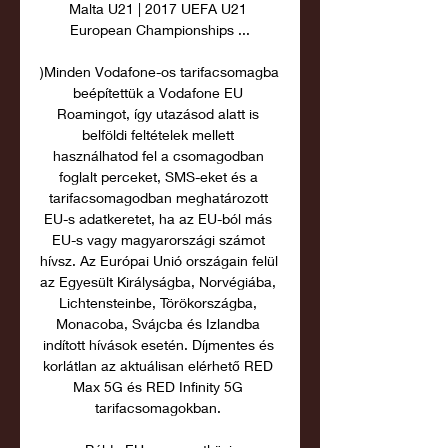
Malta U21 | 2017 UEFA U21 
European Championships ...

)Minden Vodafone-os tarifacsomagba 
beépítettük a Vodafone EU 
Roamingot, így utazásod alatt is 
belföldi feltételek mellett 
használhatod fel a csomagodban 
foglalt perceket, SMS-eket és a 
tarifacsomagodban meghatározott 
EU-s adatkeretet, ha az EU-ból más 
EU-s vagy magyarországi számot 
hívsz. Az Európai Unió országain felül 
az Egyesült Királyságba, Norvégiába, 
Lichtensteinbe, Törökországba, 
Monacoba, Svájcba és Izlandba 
indított hívások esetén. Díjmentes és 
korlátlan az aktuálisan elérhető RED 
Max 5G és RED Infinity 5G 
tarifacsomagokban. 
