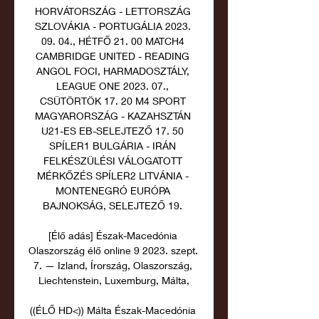
HORVÁTORSZÁG - LETTORSZÁG 
SZLOVÁKIA - PORTUGÁLIA 2023. 
09. 04., HÉTFŐ 21. 00 MATCH4 
CAMBRIDGE UNITED - READING 
ANGOL FOCI, HARMADOSZTÁLY, 
LEAGUE ONE 2023. 07., 
CSÜTÖRTÖK 17. 20 M4 SPORT 
MAGYARORSZÁG - KAZAHSZTÁN 
U21-ES EB-SELEJTEZŐ 17. 50 
SPÍLER1 BULGÁRIA - IRÁN 
FELKÉSZÜLÉSI VÁLOGATOTT 
MÉRKŐZÉS SPÍLER2 LITVÁNIA - 
MONTENEGRÓ EURÓPA 
BAJNOKSÁG, SELEJTEZŐ 19. 

[Élő adás] Észak-Macedónia 
Olaszország élő online 9 2023. szept. 
7. — Izland, Írország, Olaszország, 
Liechtenstein, Luxemburg, Málta,

((ÉLŐ HD<)) Málta Észak-Macedónia 