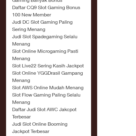
Daftar CQ9 Slot Gaming Bonus 
100 New Member
Judi DC Slot Gaming Paling 
Sering Menang
Judi Slot Spadegaming Selalu 
Menang
Slot Online Microgaming Pasti 
Menang
Slot Live22 Sering Kasih Jackpot
Slot Online YGGDrasil Gampang 
Menang
Slot AWS Online Mudah Menang
Slot Flow Gaming Paling Selalu 
Menang
Daftar Judi Slot AWC Jakcpot 
Terbesar
Judi Slot Online Booming 
Jackpot Terbesar