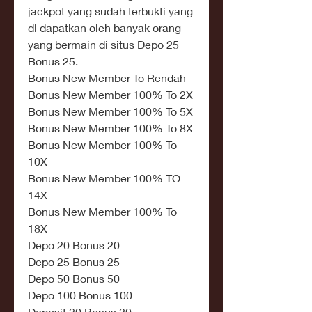
jackpot yang sudah terbukti yang 
di dapatkan oleh banyak orang 
yang bermain di situs Depo 25 
Bonus 25.
Bonus New Member To Rendah
Bonus New Member 100% To 2X
Bonus New Member 100% To 5X
Bonus New Member 100% To 8X
Bonus New Member 100% To 
10X
Bonus New Member 100% TO 
14X
Bonus New Member 100% To 
18X
Depo 20 Bonus 20
Depo 25 Bonus 25
Depo 50 Bonus 50
Depo 100 Bonus 100
Deposit 20 Bonus 20