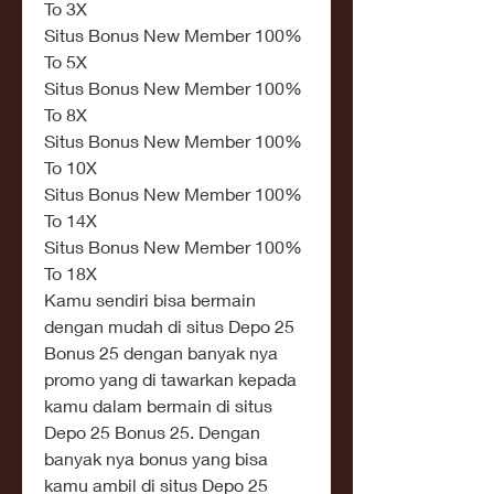
To 3X
Situs Bonus New Member 100% 
To 5X
Situs Bonus New Member 100% 
To 8X
Situs Bonus New Member 100% 
To 10X
Situs Bonus New Member 100% 
To 14X
Situs Bonus New Member 100% 
To 18X
Kamu sendiri bisa bermain 
dengan mudah di situs Depo 25 
Bonus 25 dengan banyak nya 
promo yang di tawarkan kepada 
kamu dalam bermain di situs 
Depo 25 Bonus 25. Dengan 
banyak nya bonus yang bisa 
kamu ambil di situs Depo 25 