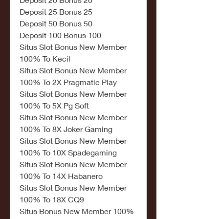
Deposit 25 Bonus 25
Deposit 50 Bonus 50
Deposit 100 Bonus 100
Situs Slot Bonus New Member 
100% To Kecil
Situs Slot Bonus New Member 
100% To 2X Pragmatic Play
Situs Slot Bonus New Member 
100% To 5X Pg Soft
Situs Slot Bonus New Member 
100% To 8X Joker Gaming
Situs Slot Bonus New Member 
100% To 10X Spadegaming
Situs Slot Bonus New Member 
100% To 14X Habanero
Situs Slot Bonus New Member 
100% To 18X CQ9
Situs Bonus New Member 100% 