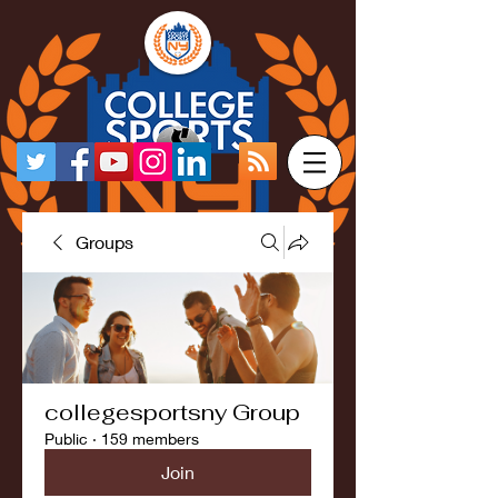
Groups
collegesportsny Group
Public
·
159 members
Join