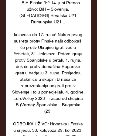
— BiH-Finska 3:2 14. juni Prenos 
uživo: BiH – Slovenija, 
(GLEDATI@@@) Hrvatska U21 
Rumunjska U21 ...

kolovoza do 17. rujna! Nakon prvog 
susreta protiv Finske naši odbojkaši 
će protiv Ukrajine igrati već u 
četvrtak, 31. kolovoza. Potom igraju 
protiv Španjolske u petak, 1. rujna, 
dok će protiv domaćina Bugarske 
igrati u nedjelju 3. rujna. Posljednju 
utakmicu u skupini B naša će 
reprezentacija odigrati protiv 
Slovenije i to u ponedjeljak, 4. godine. 
EuroVolley 2023 – raspored skupina 
B (Varna): Španjolska – Bugarska 
(29. 

ODBOJKA UŽIVO: Hrvatska i Finska 
u srijedu, 30. kolovoza 29. kol 2023. 