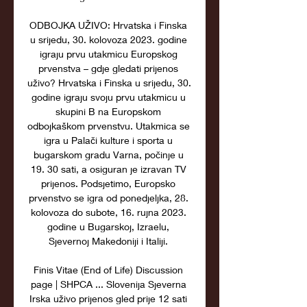
ODBOJKA UŽIVO: Hrvatska i Finska 
u srijedu, 30. kolovoza 2023. godine 
igraju prvu utakmicu Europskog 
prvenstva – gdje gledati prijenos 
uživo? Hrvatska i Finska u srijedu, 30. 
godine igraju svoju prvu utakmicu u 
skupini B na Europskom 
odbojkaškom prvenstvu. Utakmica se 
igra u Palači kulture i sporta u 
bugarskom gradu Varna, počinje u 
19. 30 sati, a osiguran je izravan TV 
prijenos. Podsjetimo, Europsko 
prvenstvo se igra od ponedjeljka, 28. 
kolovoza do subote, 16. rujna 2023. 
godine u Bugarskoj, Izraelu, 
Sjevernoj Makedoniji i Italiji. 

Finis Vitae (End of Life) Discussion 
page | SHPCA ... Slovenija Sjeverna 
Irska uživo prijenos gled prije 12 sati 