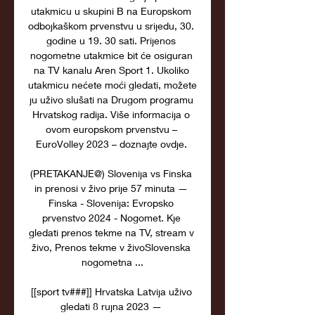
utakmicu u skupini B na Europskom 
odbojkaškom prvenstvu u srijedu, 30. 
godine u 19. 30 sati. Prijenos 
nogometne utakmice bit će osiguran 
na TV kanalu Aren Sport 1. Ukoliko 
utakmicu nećete moći gledati, možete 
ju uživo slušati na Drugom programu 
Hrvatskog radija. Više informacija o 
ovom europskom prvenstvu – 
EuroVolley 2023 – doznajte ovdje. 

(PRETAKANJE@) Slovenija vs Finska 
in prenosi v živo prije 57 minuta — 
Finska - Slovenija: Evropsko 
prvenstvo 2024 - Nogomet. Kje 
gledati prenos tekme na TV, stream v 
živo, Prenos tekme v živoSlovenska 
nogometna ...

[[sport tv###]] Hrvatska Latvija uživo 
gledati 8 rujna 2023 — 