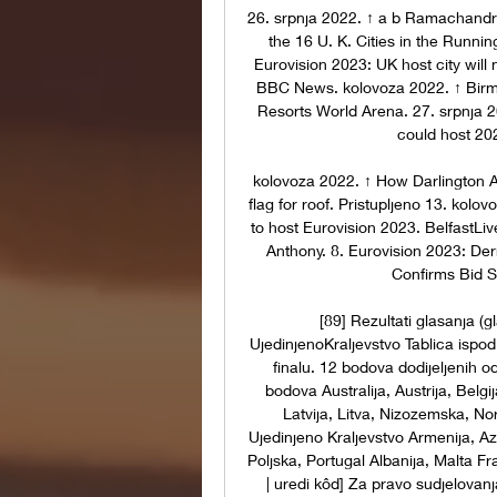
26. srpnja 2022. ↑ a b Ramachandr
the 16 U. K. Cities in the Running
Eurovision 2023: UK host city will
BBC News. kolovoza 2022. ↑ Birmin
Resorts World Arena. 27. srpnja 2
could host 20
kolovoza 2022. ↑ How Darlington Ar
flag for roof. Pristupljeno 13. kolo
to host Eurovision 2023. BelfastLive
Anthony. 8. Eurovision 2023: Der
Confirms Bid S
[89] Rezultati glasanja (gla
UjedinjenoKraljevstvo Tablica ispod
finalu. 12 bodova dodijeljenih od
bodova Australija, Austrija, Belgi
Latvija, Litva, Nizozemska, No
Ujedinjeno Kraljevstvo Armenija, Az
Poljska, Portugal Albanija, Malta Fr
| uredi kôd] Za pravo sudjelovanj