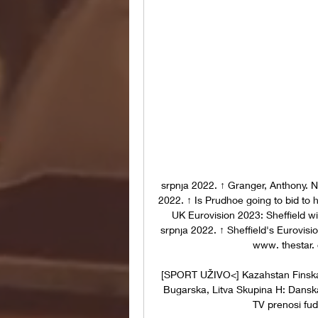
srpnja 2022. ↑ Granger, Anthony. N
2022. ↑ Is Prudhoe going to bid to 
UK Eurovision 2023: Sheffield will
srpnja 2022. ↑ Sheffield's Eurovisio
www. thestar. 
[SPORT UŽIVO<] Kazahstan Finska 
Bugarska, Litva Skupina H: Danska
TV prenosi fud