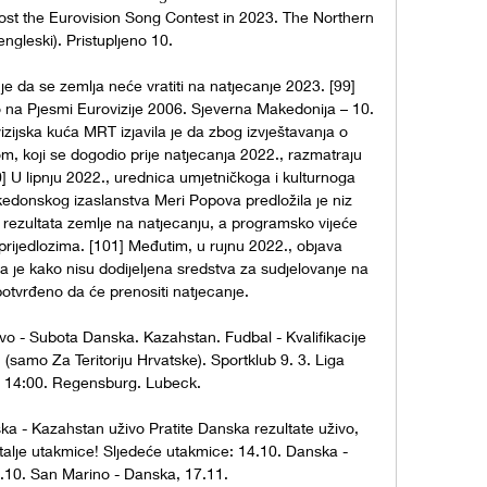
host the Eurovision Song Contest in 2023. The Northern 
ngleski). Pristupljeno 10. 

e da se zemlja neće vratiti na natjecanje 2023. [99] 
 na Pjesmi Eurovizije 2006. Sjeverna Makedonija – 10. 
zijska kuća MRT izjavila je da zbog izvještavanja o 
 koji se dogodio prije natjecanja 2022., razmatraju 
 U lipnju 2022., urednica umjetničkoga i kulturnoga 
edonskog izaslanstva Meri Popova predložila je niz 
rezultata zemlje na natjecanju, a programsko vijeće 
prijedlozima. [101] Međutim, u rujnu 2022., objava 
a je kako nisu dodijeljena sredstva za sudjelovanje na 
 potvrđeno da će prenositi natjecanje. 

ivo - Subota Danska. Kazahstan. Fudbal - Kvalifikacije 
samo Za Teritoriju Hrvatske). Sportklub 9. 3. Liga 
 14:00. Regensburg. Lubeck.

ka - Kazahstan uživo Pratite Danska rezultate uživo, 
talje utakmice! Sljedeće utakmice: 14.10. Danska - 
.10. San Marino - Danska, 17.11.