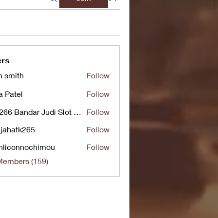
rs
n smith
Follow
a Patel
Follow
UG266 Bandar Judi Slot Online Live RTP Slot Gacor Tertinggi
Follow
jahatk265
Follow
tk265
nliconnochimou
Follow
nnochimou
Members (159)