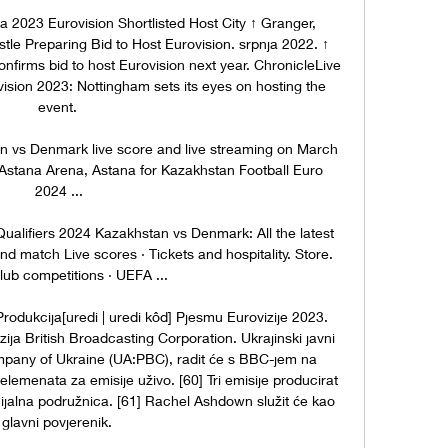
2023 Eurovision Shortlisted Host City ↑ Granger, 
le Preparing Bid to Host Eurovision. srpnja 2022. ↑ 
nfirms bid to host Eurovision next year. ChronicleLive 
vision 2023: Nottingham sets its eyes on hosting the 
event. 

vs Denmark live score and live streaming on March 
Astana Arena, Astana for Kazakhstan Football Euro 
2024 ...

lifiers 2024 Kazakhstan vs Denmark: All the latest 
d match Live scores · Tickets and hospitality. Store. 
ub competitions · UEFA ...

rodukcija[uredi | uredi kôd] Pjesmu Eurovizije 2023. 
zija British Broadcasting Corporation. Ukrajinski javni 
mpany of Ukraine (UA:PBC), radit će s BBC-jem na 
 elemenata za emisije uživo. [60] Tri emisije producirat 
alna podružnica. [61] Rachel Ashdown služit će kao 
glavni povjerenik. 
