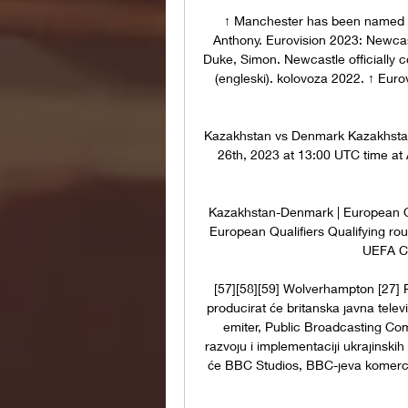
↑ Manchester has been named a 
Anthony. Eurovision 2023: Newcast
Duke, Simon. Newcastle officially co
(engleski). kolovoza 2022. ↑ Euro
Kazakhstan vs Denmark Kazakhstan 
26th, 2023 at 13:00 UTC time at 
Kazakhstan-Denmark | European Qua
European Qualifiers Qualifying roun
UEFA Cl
[57][58][59] Wolverhampton [27] P
producirat će britanska javna televi
emiter, Public Broadcasting Co
razvoju i implementaciji ukrajinskih
će BBC Studios, BBC-jeva komercij