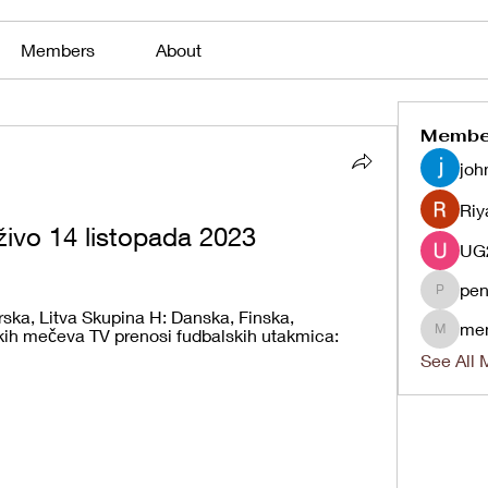
Members
About
Membe
joh
Riy
ivo 14 listopada 2023
pen
penjaha
ska, Litva Skupina H: Danska, Finska, 
me
kih mečeva TV prenosi fudbalskih utakmica: 
menlico
See All 