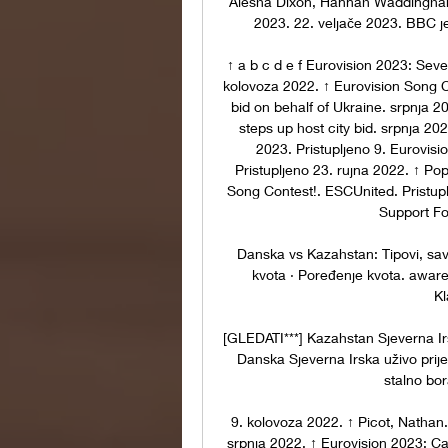
Alesha Dixon, Hannah Waddingham,
2023. 22. veljače 2023. BBC je
↑ a b c d e f Eurovision 2023: Seve
kolovoza 2022. ↑ Eurovision Song C
bid on behalf of Ukraine. srpnja 2
steps up host city bid. srpnja 202
2023. Pristupljeno 9. Eurovisi
Pristupljeno 23. rujna 2022. ↑ Pop
Song Contest!. ESCUnited. Pristup
Support For
Danska vs Kazahstan: Tipovi, savje
kvota · Poređenje kvota. awar
Kl
[GLEDATI***] Kazahstan Sjeverna Irs
Danska Sjeverna Irska uživo prijen
stalno bor
9. kolovoza 2022. ↑ Picot, Nathan. 
srpnja 2022. ↑ Eurovision 2023: Car