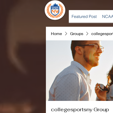
Featured Post
NCAA
Home
Groups
collegespor
collegesportsny Group