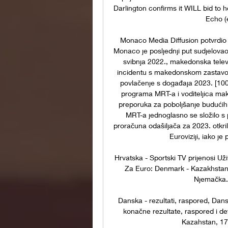
Darlington confirms it WILL bid to 
Echo (e
Monaco Media Diffusion potvrdio j
Monaco je posljednji put sudjelovao
svibnja 2022., makedonska televi
incidentu s makedonskom zastavom,
povlačenje s događaja 2023. [100]
programa MRT-a i voditeljica mak
preporuka za poboljšanje budućih 
MRT-a jednoglasno se složilo s 
proračuna odašiljača za 2023. otkril
Euroviziji, iako je
Hrvatska - Sportski TV prijenosi Už
Za Euro: Denmark - Kazakhstan (
Njemačka.
Danska - rezultati, raspored, Dans
konačne rezultate, raspored i de
Kazahstan, 17