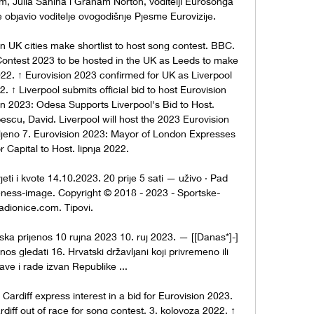
 Julia Sanina i Graham Norton, voditelji Eurosonga 
 objavio voditelje ovogodišnje Pjesme Eurovizije. 

n UK cities make shortlist to host song contest. BBC. 
ontest 2023 to be hosted in the UK as Leeds to make 
022. ↑ Eurovision 2023 confirmed for UK as Liverpool 
2. ↑ Liverpool submits official bid to host Eurovision 
on 2023: Odesa Supports Liverpool's Bid to Host. 
escu, David. Liverpool will host the 2023 Eurovision 
ljeno 7. Eurovision 2023: Mayor of London Expresses 
 Capital to Host. lipnja 2022. 

ti i kvote 14.10.2023. 20 prije 5 sati — uživo · Pad 
eness-image. Copyright © 2018 - 2023 - Sportske-
adionice.com. Tipovi.

ka prijenos 10 rujna 2023 10. ruj 2023. — [[Danas*]-] 
os gledati 16. Hrvatski državljani koji privremeno ili 
ave i rade izvan Republike ...

Cardiff express interest in a bid for Eurovision 2023. 
diff out of race for song contest. 3. kolovoza 2022. ↑ 