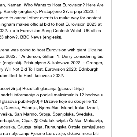
an, Naman. Who Wants to Host Eurovision? Here Are 
. Variety (engleski). Pristupljeno 27. srpnja 2022. ↑ 
 need to cancel other events to make way for contest. 
gham makes official bid to host Eurovision 2023 at 
022. ↑ a b Eurovision Song Contest: Which UK cities 
23 show?. BBC News (engleski). 

ena was going to host Eurovision with giant Ukraine 
voza 2022. ↑ Anderson, Gillian. 1. Derry considering bid 
 (engleski). Pristupljeno 3. kolovoza 2022. ↑ Granger, 
ry Will Not Bid To Host. Eurovision 2023: Edinburgh 
ubmitted To Host. kolovoza 2022. 

sovi žirija) Rezultati glasanja (glasovi žirija)‍ 
 sadrži informacije o podjeli maksimalnih 12 bodova u 
 glasova publike[90] # Države koje su dodijelile 12 
ja, Danska, Estonija, Njemačka, Island, Irska, Izrael, 
rveška, San Marino, Srbija, Španjolska, Švedska, 
erbajdžan, Cipar, 🌎 Ostatak svijeta Češka, Moldavija, 
ancuska, Gruzija Italija, Rumunjska Ostale zemlje[uredi 
a na natjecanju Pjesme Eurovizije, država mora biti 