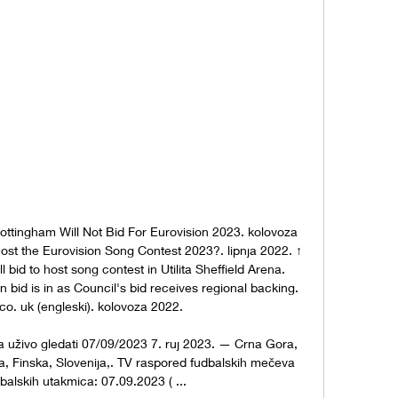
ottingham Will Not Bid For Eurovision 2023. kolovoza 
host the Eurovision Song Contest 2023?. lipnja 2022. ↑ 
 bid to host song contest in Utilita Sheffield Arena. 
n bid is in as Council's bid receives regional backing. 
co. uk (engleski). kolovoza 2022. 

uživo gledati 07/09/2023 7. ruj 2023. — Crna Gora, 
, Finska, Slovenija,. TV raspored fudbalskih mečeva 
balskih utakmica: 07.09.2023 ( ...
