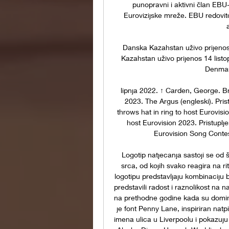
punopravni i aktivni član EBU-
Eurovizijske mreže. EBU redovito
Danska Kazahstan uživo prijenos 
Kazahstan uživo prijenos 14 lis
Denmark
lipnja 2022. ↑ Carden, George. Br
2023. The Argus (engleski). Pris
throws hat in ring to host Eurovisio
host Eurovision 2023. Pristuplje
Eurovision Song Contes
Logotip natjecanja sastoji se od 
srca, od kojih svako reagira na ri
logotipu predstavljaju kombinaciju b
predstavili radost i raznolikost na n
na prethodne godine kada su dominir
je font Penny Lane, inspiriran natpi
imena ulica u Liverpoolu i pokazuju b