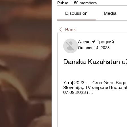
Public
·
159 members
Discussion
Media
Back
Алексей Троцкий
October 14, 2023
Danska Kazahstan už
7. ruj 2023. — Crna Gora, Bugar
Slovenija,. TV raspored fudbals
07.09.2023 ( ...