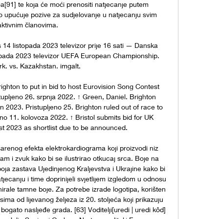
a[91] te koja će moći prenositi natjecanje putem 
 upućuje pozive za sudjelovanje u natjecanju svim 
aktivnim članovima. 

14 listopada 2023 televizor prije 16 sati — Danska 
topada 2023 televizor UEFA European Championship. 
. vs. Kazakhstan. imgalt.

ighton to put in bid to host Eurovision Song Contest 
tupljeno 26. srpnja 2022. ↑ Green, Daniel. Brighton 
n 2023. Pristupljeno 25. Brighton ruled out of race to 
no 11. kolovoza 2022. ↑ Bristol submits bid for UK 
t 2023 as shortlist due to be announced. 

šarenog efekta elektrokardiograma koji proizvodi niz 
tam i zvuk kako bi se ilustrirao otkucaj srca. Boje na 
oja zastava Ujedinjenog Kraljevstva i Ukrajine kako bi 
atjecanju i time doprinijeli svjetlijem izgledom u odnosu 
ale tamne boje. Za potrebe izrade logotipa, korišten 
sima od lijevanog željeza iz 20. stoljeća koji prikazuju 
ogato nasljeđe grada. [63] Voditelji[uredi | uredi kôd] 