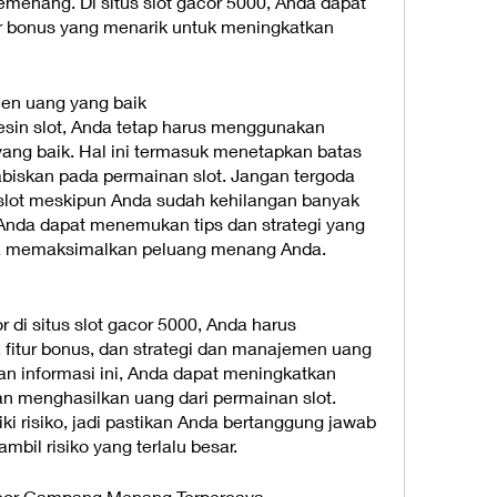
enang. Di situs slot gacor 5000, Anda dapat 
ur bonus yang menarik untuk meningkatkan 
en uang yang baik
esin slot, Anda tetap harus menggunakan 
ang baik. Hal ini termasuk menetapkan batas 
biskan pada permainan slot. Jangan tergoda 
lot meskipun Anda sudah kehilangan banyak 
, Anda dapat menemukan tips dan strategi yang 
a memaksimalkan peluang menang Anda.
di situs slot gacor 5000, Anda harus 
, fitur bonus, dan strategi dan manajemen uang 
 informasi ini, Anda dapat meningkatkan 
 menghasilkan uang dari permainan slot. 
i risiko, jadi pastikan Anda bertanggung jawab 
bil risiko yang terlalu besar.
Gacor Gampang Menang Terpercaya