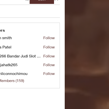
rs
n smith
Follow
a Patel
Follow
UG266 Bandar Judi Slot Online Live RTP Slot Gacor Tertinggi
Follow
jahatk265
Follow
tk265
nliconnochimou
Follow
nnochimou
Members (159)