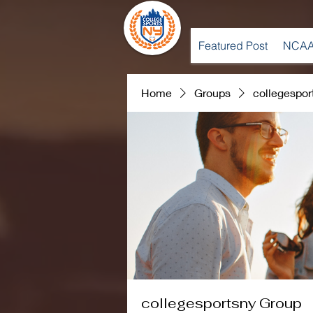
Featured Post
NCAA
Home
Groups
collegespor
collegesportsny Group