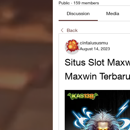
Public
·
159 members
Discussion
Media
Back
cintaiususmu
August 14, 2023
Situs Slot Ma
Maxwin Terbaru