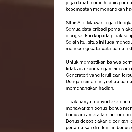
juga dapat memilih jenis permai
kesempatan memenangkan hadi
Situs Slot Maxwin juga dilengk
Semua data pribadi pemain aka
diungkapkan kepada pihak ketig
Selain itu, situs ini juga meng
melindungi data-data pemain d
Untuk memastikan bahwa permai
tidak ada kecurangan, situs 
Generator) yang teruji dan terb
Dengan sistem ini, setiap pem
memenangkan hadiah.
Tidak hanya menyediakan permai
menawarkan bonus-bonus menar
bonus ini antara lain seperti bo
Bonus deposit akan diberikan 
pertama kali di situs ini, bonu