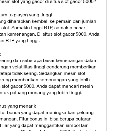
n slot yang gacor di situs slot gacor 5000?
urn to player) yang tinggi
ng diharapkan kembali ke pemain dari jumlah 
slot. Semakin tinggi RTP, semakin besar 
n kemenangan. Di situs slot gacor 5000, Anda 
an RTP yang tinggi.
t
 sering dan seberapa besar kemenangan dalam 
dengan volatilitas tinggi cenderung memberikan 
etapi tidak sering. Sedangkan mesin slot 
derung memberikan kemenangan yang lebih 
tus slot gacor 5000, Anda dapat mencari mesin 
untuk peluang menang yang lebih tinggi.
onus yang menarik
itur bonus yang dapat meningkatkan peluang 
ngan. Fitur bonus ini bisa berupa putaran 
 liar yang dapat menggantikan simbol lain 