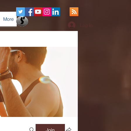
More
Log In
Join