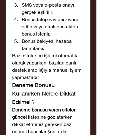
SMS veya e-posta onayı 
gerçekleştirilir.
Bonus talep sayfası ziyaret 
edilir veya canlı destekten 
bonus istenir.
Bonus bakiyesi hesaba 
tanımlanır.
Bazı siteler bu işlemi otomatik 
olarak yaparken, bazıları canlı 
destek aracılığıyla manuel işlem 
yapmaktadır.
Deneme Bonusu 
Kullanırken Nelere Dikkat 
Edilmeli?
Deneme bonusu veren siteler 
güncel
 listesine göz atarken 
dikkat etmeniz gereken bazı 
önemli hususlar şunlardır: