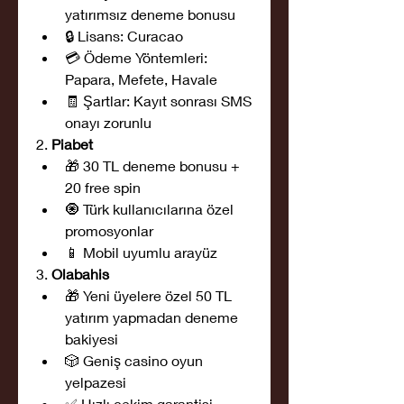
yatırımsız deneme bonusu
🔒 Lisans: Curacao
💳 Ödeme Yöntemleri: 
Papara, Mefete, Havale
🧾 Şartlar: Kayıt sonrası SMS 
onayı zorunlu
2. 
Piabet
🎁 30 TL deneme bonusu + 
20 free spin
🧿 Türk kullanıcılarına özel 
promosyonlar
📱 Mobil uyumlu arayüz
3. 
Olabahis
🎁 Yeni üyelere özel 50 TL 
yatırım yapmadan deneme 
bakiyesi
🎲 Geniş casino oyun 
yelpazesi
✅ Hızlı çekim garantisi