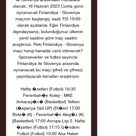
olacak. 16 Haziran 2023 Cuma günü 
oynanacak Finlandiya - Slovenya 
maçının başlangıç saati TSİ 19:00 
olarak açıklandı. Eğer Finlandiya 
dışındaysanız, bulunduğunuz ülkenin 
yerel saatine göre maç saatini 
araştırınız. Peki Finlandiya - Slovenya 
maçı hangi kanalda canlı izlenecek? 
Sporseverler ve futbol seyircisi 
Finlandiya ile Slovenya arasında 
oynanacak bu maçı şifreli ve şifresiz 
yayınlayacak kanalları araştırıyor. 

Hafta �zetleri (Futbol) 16:30 
Fenerbah�e Koleji - MKE 
Ankarag�c� (Basketbol) Yelken 
(�spanya Sail GP) (Di�er) 17:00 
Bota� (K) - Fenerbah�e Alag�z (K) 
(Basketbol) 17:05 Avrupa Ligi 2. Hafta 
�zetleri (Futbol) 17:15 G�ndem 
Futbol (Futbol) 18:00 Ana Haber 