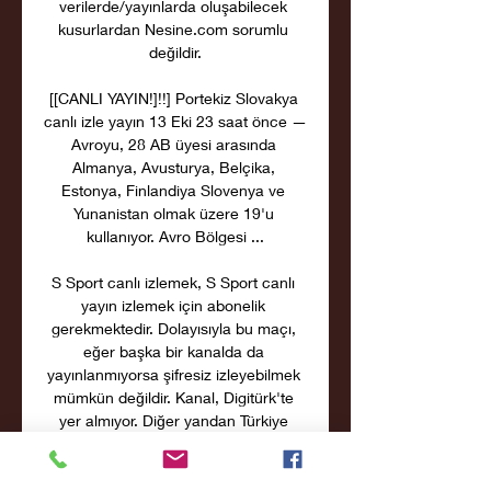
verilerde/yayınlarda oluşabilecek 
kusurlardan Nesine.com sorumlu 
değildir.

[[CANLI YAYIN!]!!] Portekiz Slovakya 
canlı izle yayın 13 Eki 23 saat önce — 
Avroyu, 28 AB üyesi arasında 
Almanya, Avusturya, Belçika, 
Estonya, Finlandiya Slovenya ve 
Yunanistan olmak üzere 19'u 
kullanıyor. Avro Bölgesi ...

S Sport canlı izlemek, S Sport canlı 
yayın izlemek için abonelik 
gerekmektedir. Dolayısıyla bu maçı, 
eğer başka bir kanalda da 
yayınlanmıyorsa şifresiz izleyebilmek 
mümkün değildir. Kanal, Digitürk'te 
yer almıyor. Diğer yandan Türkiye 
dışındaysanız veya Türksat dışında 
kalan yabancı uydulara bağlı anten ve 
uydu cihazlarına sahipseniz, ayrıca 