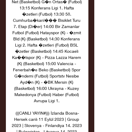
Net (Basketbol) G�n Ortas� (Futbol) 
13:15 Konferans Ligi 1. Hafta 
�zetleri (Futbol) 13:30 58. 
Cumhurba�kanl��� Bisiklet Turu 
7. Etap (Di�er) 14:00 Bir Zamanlar 
Futbol (Futbol) Hatayspor (K) - �zmit 
Bld (K) (Basketbol) 14:30 Konferans 
Ligi 2. Hafta �zetleri (Futbol) BSL 
�zetler (Basketbol) 14:45 Kocaeli 
Ka��tspor (K) - Pizza Lazza Harem 
(K) (Basketbol) 15:00 Valencia - 
Fenerbah�e Beko (Basketbol) Spor 
G�ndemi (Futbol) Sportstv Nesibe 
Ayd�n (K) - �BK Mersin (K) 
(Basketbol) 16:00 Ukrayna - Kuzey 
Makedonya (Futbol) Haber (Futbol) 
Avrupa Ligi 1. 

(((CANLI YAYIN#))) İzlanda Bosna-
Hersek canlı 11 Eylül 2023 | Group 
2023 | Slovenya - Finlandiya 14. 2023 
| Bulgaristan - Litvanya 14. 2023 