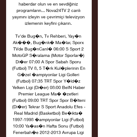
haberdar olun ve en sevdiğiniz 
programların... Nova24TV 2 canlı 
yayınını izleyin ve çevrimiçi televizyon 
izlemenin keyfini çıkarın. 

Tv'de Bug�n, Tv Rehberi, Yay�n 
Ak���, Bug�nk� Ma�lar, Sporx 
TVde Bug�nCanl� 06:00 S Sport 2 
MotoGP S�ralama (Motor Sporlar�) 
Di�er 07:00 A Spor Sabah Sporu 
(Futbol) TV 8, 5 T�rk Kul�plerinin En 
G�zel �ampiyonlar Ligi Golleri 
(Futbol) 07:35 TRT Spor Y�ld�z 
Yelken Ligi (Di�er) 08:00 BeIN Haber 
Premier League Ma� �zetleri 
(Futbol) 09:00 TRT Spor Spor B�lteni 
(Di�er) Tekrar S Sport Anadolu Efes - 
Real Madrid (Basketbol) Be�ikta� 
1997-1998 �ampiyonlar Ligi (Futbol) 
10:00 Ya�as�n Hafta Sonu (Futbol) 
Fenerbah�e 2012-2013 Avrupa Ligi 