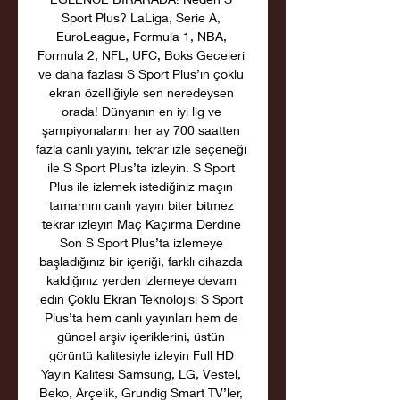
Sport Plus? LaLiga, Serie A, 
EuroLeague, Formula 1, NBA, 
Formula 2, NFL, UFC, Boks Geceleri 
ve daha fazlası S Sport Plus’ın çoklu 
ekran özelliğiyle sen neredeysen 
orada! Dünyanın en iyi lig ve 
şampiyonalarını her ay 700 saatten 
fazla canlı yayını, tekrar izle seçeneği 
ile S Sport Plus’ta izleyin. S Sport 
Plus ile izlemek istediğiniz maçın 
tamamını canlı yayın biter bitmez 
tekrar izleyin Maç Kaçırma Derdine 
Son S Sport Plus’ta izlemeye 
başladığınız bir içeriği, farklı cihazda 
kaldığınız yerden izlemeye devam 
edin Çoklu Ekran Teknolojisi S Sport 
Plus’ta hem canlı yayınları hem de 
güncel arşiv içeriklerini, üstün 
görüntü kalitesiyle izleyin Full HD 
Yayın Kalitesi Samsung, LG, Vestel, 
Beko, Arçelik, Grundig Smart TV’ler, 