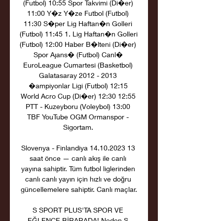
(Futbol) 10:55 Spor Takvimi (Di�er) 
11:00 Y�z Y�ze Futbol (Futbol) 
11:30 S�per Lig Haftan�n Golleri 
(Futbol) 11:45 1. Lig Haftan�n Golleri 
(Futbol) 12:00 Haber B�lteni (Di�er) 
Spor Ajans� (Futbol) Canl� 
EuroLeague Cumartesi (Basketbol) 
Galatasaray 2012 - 2013 
�ampiyonlar Ligi (Futbol) 12:15 
World Acro Cup (Di�er) 12:30 12:55 
PTT - Kuzeyboru (Voleybol) 13:00 
TBF YouTube OGM Ormanspor - 
Sigortam. 

Slovenya - Finlandiya 14.10.2023 13 
saat önce — canlı akış ile canlı 
yayına sahiptir. Tüm futbol liglerinden 
canlı canlı yayın için hızlı ve doğru 
güncellemelere sahiptir. Canlı maçlar.

S SPORT PLUS'TA SPOR VE 
EĞLENCE BİRARADA! Neden S 