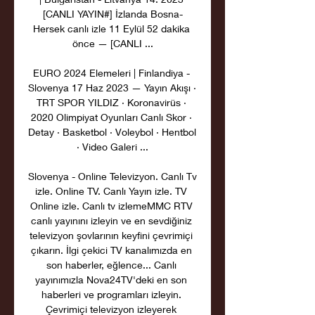
[CANLI YAYIN#] İzlanda Bosna-
Hersek canlı izle 11 Eylül 52 dakika 
önce — [CANLI ...

EURO 2024 Elemeleri | Finlandiya - 
Slovenya 17 Haz 2023 — Yayın Akışı · 
TRT SPOR YILDIZ · Koronavirüs · 
2020 Olimpiyat Oyunları Canlı Skor · 
Detay · Basketbol · Voleybol · Hentbol 
· Video Galeri ...

Slovenya - Online Televizyon. Canlı Tv 
izle. Online TV. Canlı Yayın izle. TV 
Online izle. Canlı tv izlemeMMC RTV 
canlı yayınını izleyin ve en sevdiğiniz 
televizyon şovlarının keyfini çevrimiçi 
çıkarın. İlgi çekici TV kanalımızda en 
son haberler, eğlence... Canlı 
yayınımızla Nova24TV'deki en son 
haberleri ve programları izleyin. 
Çevrimiçi televizyon izleyerek 