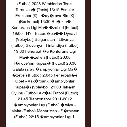
(Futbol) 2023 Wimbledon Tenis 
Turnuvas� (Tenis) 18:15 Esenler 
Erokspor (K) - �ay�rova Bld (K) 
(Basketbol) 18:30 Be�ikta� 
Konferans Ligi Ma� �zetleri (Futbol) 
19:00 THY - Ezcac�ba�� Dynavit 
(Voleybol) Bulgaristan - Litvanya 
(Futbol) Slovenya - Finlandiya (Futbol) 
19:30 Fenerbah�e Konferans Ligi 
Ma� �zetleri (Futbol) 20:00 
T�rkiye'nin Kupas� (Futbol) 20:30 
Galatasaray �ampiyonlar Ligi Ma� 
�zetleri (Futbol) 20:45 Fenerbah�e 
Opet - Vak�fbank (�ampiyonlar 
Kupas�) (Voleybol) 21:00 Tak�m 
Oyunu (Futbol) Akt�el Futbol (Futbol) 
21:45 Trabzonspor 2011-2012 
�ampiyonlar Ligi (Futbol) �talya - 
Malta (Futbol) Macaristan - S�rbistan 
(Futbol) 22:15 �ampiyonlar Ligi 1. 
