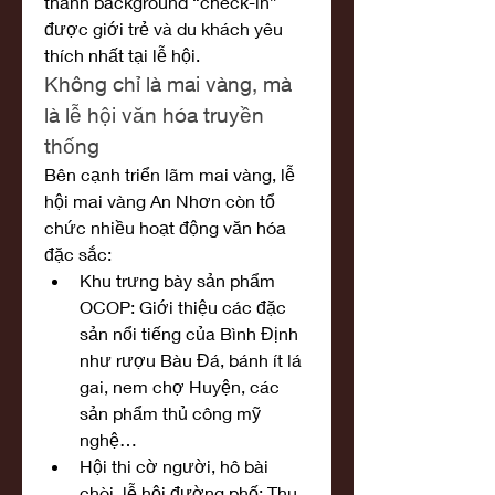
thành background “check-in” 
được giới trẻ và du khách yêu 
thích nhất tại lễ hội.
Không chỉ là mai vàng, mà 
là lễ hội văn hóa truyền 
thống
Bên cạnh triển lãm mai vàng, lễ 
hội mai vàng An Nhơn còn tổ 
chức nhiều hoạt động văn hóa 
đặc sắc:
Khu trưng bày sản phẩm 
OCOP: Giới thiệu các đặc 
sản nổi tiếng của Bình Định 
như rượu Bàu Đá, bánh ít lá 
gai, nem chợ Huyện, các 
sản phẩm thủ công mỹ 
nghệ…
Hội thi cờ người, hô bài 
chòi, lễ hội đường phố: Thu 