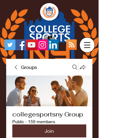
Groups
collegesportsny Group
Public
·
159 members
Join