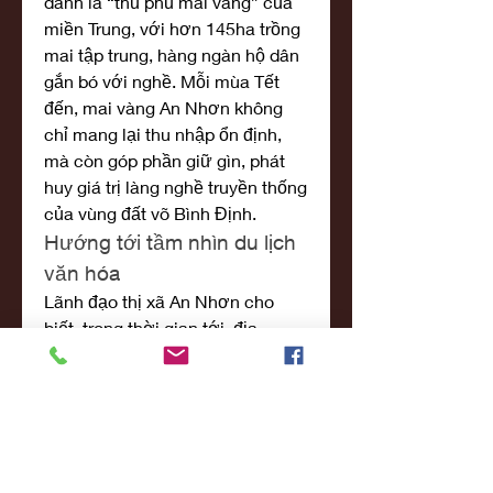
danh là “thủ phủ mai vàng” của 
miền Trung, với hơn 145ha trồng 
mai tập trung, hàng ngàn hộ dân 
gắn bó với nghề. Mỗi mùa Tết 
đến, mai vàng An Nhơn không 
chỉ mang lại thu nhập ổn định, 
mà còn góp phần giữ gìn, phát 
huy giá trị làng nghề truyền thống 
của vùng đất võ Bình Định.
Hướng tới tầm nhìn du lịch 
văn hóa
Lãnh đạo thị xã An Nhơn cho 
biết, trong thời gian tới, địa 
phương định hướng đưa lễ hội 
mai vàng trở thành sản phẩm du 
lịch văn hóa đặc sắc, thu hút du 
khách trong và ngoài nước mỗi 
dịp Tết đến Xuân về. Đồng thời, 
kết hợp tổ chức hội chợ thương 