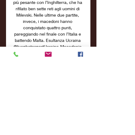
più pesante con l’Inghilterra, che ha 
rifilato ben sette reti agli uomini di 
Milevski. Nelle ultime due partite, 
invece, i macedoni hanno 
conquistato quattro punti, 
pareggiando nel finale con l’Italia e 
battendo Malta. Esultanza Ucraina 
@livephotosportUcraina-Macedonia 
del Nord Diretta LIVE: guarda Euro 
2024 in Streaming GRATISUCRAINA-
MACEDONIA DEL NORD 
STREAMING GRATIS – Sono tornate 
le Nazionali e, con esse, le 
qualificazioni ad Euro 2024 e nella 
giornata di sabato 14 ottobre ci sarà 
la sfida tra l’Ucraina e la Macedonia 
del Nord, in programma in campo 
neutro alla epet ARENA di Praga a 
partire dalle ore 15:00. 

Ucraina - Macedonia del Nord: Oggi 