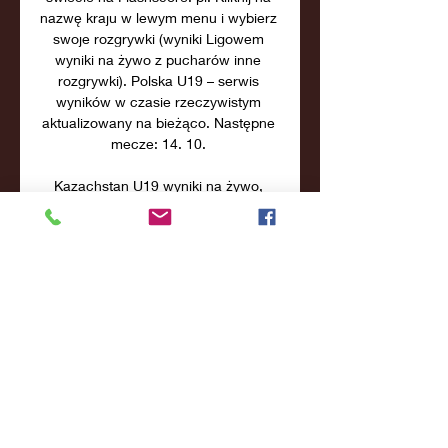
nazwę kraju w lewym menu i wybierz 
swoje rozgrywki (wyniki Ligowem 
wyniki na żywo z pucharów inne 
rozgrywki). Polska U19 – serwis 
wyników w czasie rzeczywistym 
aktualizowany na bieżąco. Następne 
mecze: 14. 10. 

Kazachstan U19 wyniki na żywo, 
rezultaty, terminarze Kazachstan U19 
- strona na Flashscore.pl oferuje 
wyniki na żywo, rezultaty, tabele i 
szczegóły meczów (strzelcy bramek, 
czerwone kartki,)

Polska U19 - Kazachstan U19 - 
Mecze na żywo Transmisja online 
meczu Polska U19 - Kazachstan U19 
w ramach popularnych rozgrywek 
jakim jest Eliminacje ME U-19 można 
oglądać na wielu kanałach tv , w ...
