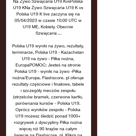
Na Żywo Szwajcaria U19 KvsPolska 
U19 KNa Żywo Szwajcaria U19 K vs 
Polska U19 K live zaczyna się na 
05/04/2023 w czasie 10:00 UTC w 
U19 ME, Kobiety. Obecnie 
Szwajcaria ...

Polska U19 wyniki na żywo, rezultaty, 
terminarze, Polska U19 - Kazachstan 
U19 na żywo - Piłka nożna, 
EuropaPOMOC: Jesteś na stronie 
Polska U19 - wyniki na żywo -Piłka 
nożna/Europa. Flashscore. pl oferuje 
rezultaty częściowe i finałowe, tabele 
i szczegóły meczów zespołu 
(strzelców bramek, czerwone kartki, 
porównania kursów - Polska U19. 
Oprócz wyników zespołu - Polska 
U19 możesz śledzić ponad 1000+ 
rozgrywek z dyscypliny Piłka nożna 
więcej niż 90 krajów na całym 
świecie na Flashscore. pl. Kliknij na 