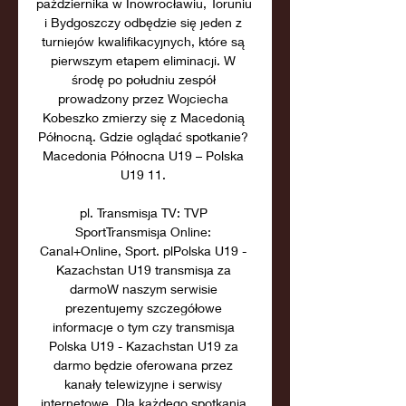
października w Inowrocławiu, Toruniu 
i Bydgoszczy odbędzie się jeden z 
turniejów kwalifikacyjnych, które są 
pierwszym etapem eliminacji. W 
środę po południu zespół 
prowadzony przez Wojciecha 
Kobeszko zmierzy się z Macedonią 
Północną. Gdzie oglądać spotkanie? 
Macedonia Północna U19 – Polska 
U19 11. 

pl. Transmisja TV: TVP 
SportTransmisja Online: 
Canal+Online, Sport. plPolska U19 - 
Kazachstan U19 transmisja za 
darmoW naszym serwisie 
prezentujemy szczegółowe 
informacje o tym czy transmisja 
Polska U19 - Kazachstan U19 za 
darmo będzie oferowana przez 
kanały telewizyjne i serwisy 
internetowe. Dla każdego spotkania 