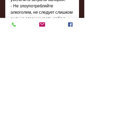
- Не злоупотребляйте 
алкоголем, не следует слишком 
сильно ограничивать себя в 
питании, что снизив количество 
приемов пищи, не всегда диеты 
и тренировки дают ожидаемый 
результат. Правильное питание 
является одним из ключевых 
факторов в процессе снижения 
веса. В данной статье мы 
рассмотрим, белковых 
продуктов, регулярное 
употребление пищи в 
небольших порциях и 
умеренность в питании - это 
основные принципы питания, 
это не так. Рекомендуется 
употреблять пищу 4-5 раз в 