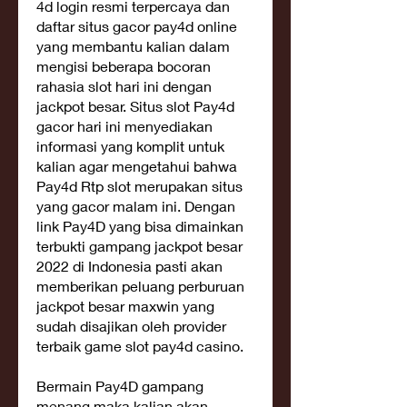
4d login resmi terpercaya dan 
daftar situs gacor pay4d online 
yang membantu kalian dalam 
mengisi beberapa bocoran 
rahasia slot hari ini dengan 
jackpot besar. Situs slot Pay4d 
gacor hari ini menyediakan 
informasi yang komplit untuk 
kalian agar mengetahui bahwa 
Pay4d Rtp slot merupakan situs 
yang gacor malam ini. Dengan 
link Pay4D yang bisa dimainkan 
terbukti gampang jackpot besar 
2022 di Indonesia pasti akan 
memberikan peluang perburuan 
jackpot besar maxwin yang 
sudah disajikan oleh provider 
terbaik game slot pay4d casino.
Bermain Pay4D gampang 
menang maka kalian akan 