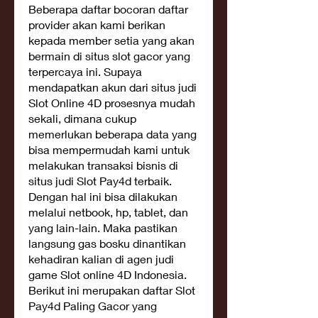
Beberapa daftar bocoran daftar 
provider akan kami berikan 
kepada member setia yang akan 
bermain di situs slot gacor yang 
terpercaya ini. Supaya 
mendapatkan akun dari situs judi 
Slot Online 4D prosesnya mudah 
sekali, dimana cukup 
memerlukan beberapa data yang 
bisa mempermudah kami untuk 
melakukan transaksi bisnis di 
situs judi Slot Pay4d terbaik. 
Dengan hal ini bisa dilakukan 
melalui netbook, hp, tablet, dan 
yang lain-lain. Maka pastikan 
langsung gas bosku dinantikan 
kehadiran kalian di agen judi 
game Slot online 4D Indonesia.
Berikut ini merupakan daftar Slot 
Pay4d Paling Gacor yang 