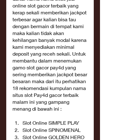
online slot gacor terbaik yang 
kerap sekali memberikan jackpot 
terbesar agar kalian bisa tau 
dengan bermain di tempat kami 
maka kalian tidak akan 
kehilangan banyak modal karena 
kami menyediakan minimal 
deposit yang receh sekali. Untuk 
membantu dalam menemukan 
gamo slot gacor pay4d yang 
sering memberikan jackpot besar 
besaran maka dari itu perhatikan 
18 rekomendasi kumpulan nama 
situs slot Pay4d gacor terbaik 
malam ini yang gampang 
menang di bawah ini :
Slot Online SIMPLE PLAY
Slot Online SPINOMENAL
Slot Online GOLDEN HERO