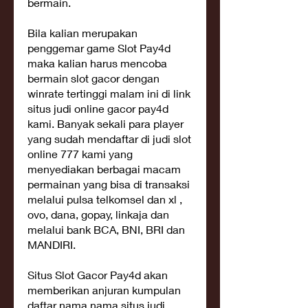
bermain.
Bila kalian merupakan 
penggemar game Slot Pay4d 
maka kalian harus mencoba 
bermain slot gacor dengan 
winrate tertinggi malam ini di link 
situs judi online gacor pay4d 
kami. Banyak sekali para player 
yang sudah mendaftar di judi slot 
online 777 kami yang 
menyediakan berbagai macam 
permainan yang bisa di transaksi 
melalui pulsa telkomsel dan xl , 
ovo, dana, gopay, linkaja dan 
melalui bank BCA, BNI, BRI dan 
MANDIRI.
Situs Slot Gacor Pay4d akan 
memberikan anjuran kumpulan 
daftar nama nama situs judi 