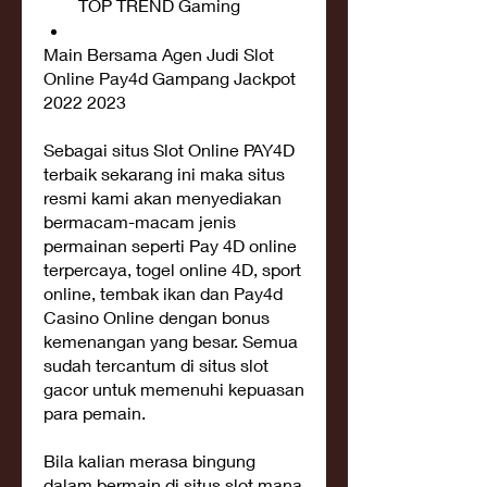
TOP TREND Gaming
Main Bersama Agen Judi Slot 
Online Pay4d Gampang Jackpot 
2022 2023
Sebagai situs Slot Online PAY4D 
terbaik sekarang ini maka situs 
resmi kami akan menyediakan 
bermacam-macam jenis 
permainan seperti Pay 4D online 
terpercaya, togel online 4D, sport 
online, tembak ikan dan Pay4d 
Casino Online dengan bonus 
kemenangan yang besar. Semua 
sudah tercantum di situs slot 
gacor untuk memenuhi kepuasan 
para pemain.
Bila kalian merasa bingung 
dalam bermain di situs slot mana 