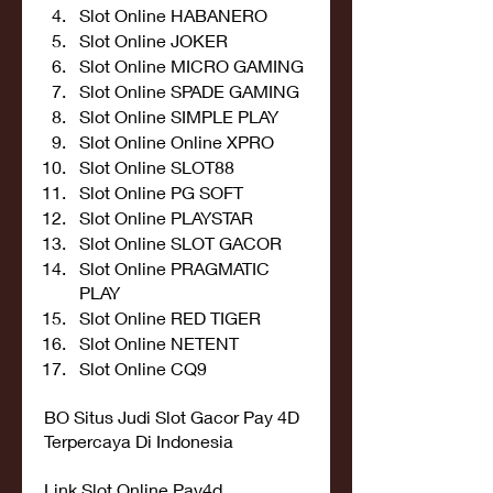
Slot Online HABANERO
Slot Online JOKER
Slot Online MICRO GAMING
Slot Online SPADE GAMING
Slot Online SIMPLE PLAY
Slot Online Online XPRO
Slot Online SLOT88
Slot Online PG SOFT
Slot Online PLAYSTAR
Slot Online SLOT GACOR
Slot Online PRAGMATIC 
PLAY
Slot Online RED TIGER
Slot Online NETENT
Slot Online CQ9
BO Situs Judi Slot Gacor Pay 4D 
Terpercaya Di Indonesia
Link Slot Online Pay4d 