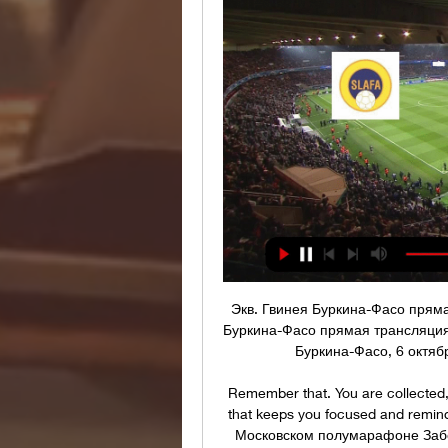
Экв. Гвинея Буркина-Фасо пряма
Буркина-Фасо прямая трансляция
Буркина-Фасо, 6 октяб
Remember that. You are collected, y
that keeps you focused and reminds
Московском полумарафоне Забег