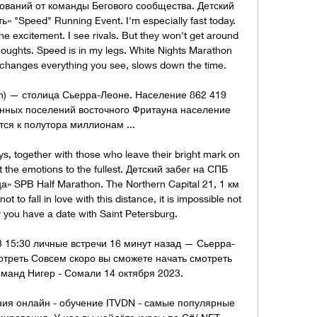
ваний от команды Бегового сообщества. Детский 
 "Speed" Running Event. I'm especially fast today. 
 the excitement. I see rivals. But they won't get around 
thoughts. Speed is in my legs. White Nights Marathon 
changes everything you see, slows down the time. 

) — столица Сьерра-Леоне. Население 862 419 
анных поселений восточного Фритауна население 
ся к полутора миллионам ...

s, together with those who leave their bright mark on 
et the emotions to the fullest. Детский забег на СПБ 
SPB Half Marathon. The Northern Capital 21, 1 км 
t to fall in love with this distance, it is impossible not 
ay you have a date with Saint Petersburg. 

3 15:30 личные встречи 16 минут назад — Сьерра-
мотреть Совсем скоро вы сможете начать смотреть 
манд Нигер - Сомали 14 октября 2023.

ия онлайн - обучение ITVDN - самые популярные 