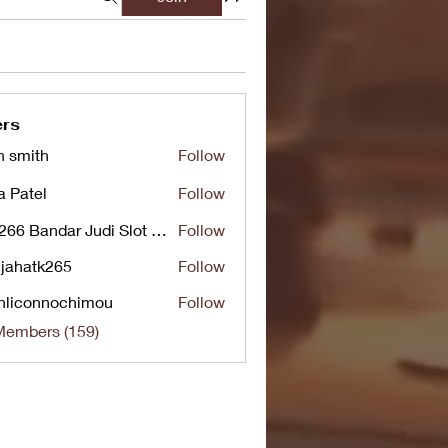
rs
n smith
Follow
a Patel
Follow
UG266 Bandar Judi Slot Online Live RTP Slot Gacor Tertinggi
Follow
jahatk265
Follow
tk265
nliconnochimou
Follow
nnochimou
Members (159)