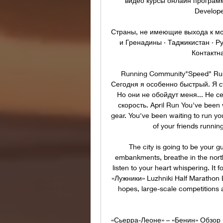
видео курсы онлайн программ
Develope
Страны, не имеющие выхода к мор
и Гренадины · Таджикистан · Ру
Контактн
Running Community"Speed" Run
Сегодня я особенно быстрый. Я ст
Но они не обойдут меня... Не с
скорость. April Run You've been wa
gear. You've been waiting to run you
of your friends running
The city is going to be your g
embankments, breathe in the north
listen to your heart whispering. I
«Лужники» Luzhniki Half Marathon Lu
hopes, large-scale competitions 
«Сьерра-Леоне» – «Бенин» Обзор 