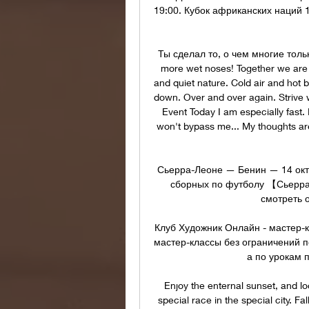
19:00. Кубок африканских наций 
Ты сделал то, о чем многие тольк
more wet noses! Together we are c
and quiet nature. Cold air and hot 
down. Over and over again. Strive w
Event Today I am especially fast. I
won't bypass me... My thoughts are
Сьерра-Леоне — Бенин — 14 окт
сборных по футболу 【Сьерра-
смотреть о
Клуб Художник Онлайн - мастер-к
мастер-классы без ограничений п
а по урокам 
Enjoy the enternal sunset, and l
special race in the special city. Fa