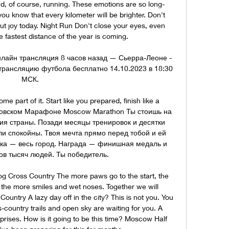
nd, of course, running. These emotions are so long-
ou know that every kilometer will be brighter. Don't 
out joy today. Night Run Don't close your eyes, even 
e fastest distance of the year is coming. 

лайн трансляция 8 часов назад — Сьерра-Леоне - 
рансляцию футбола бесплатно 14.10.2023 в 18:30 
МСК.

 part of it. Start like you prepared, finish like a 
ковском Марафоне Moscow Marathon Ты стоишь на 
тия страны. Позади месяцы тренировок и десятки 
ли спокойны. Твоя мечта прямо перед тобой и ей 
ка — весь город. Награда — финишная медаль и 
ов тысяч людей. Ты победитель. 

Dog Cross Country The more paws go to the start, the 
, the more smiles and wet noses. Together we will 
Country A lazy day off in the city? This is not you. You 
country trails and open sky are waiting for you. A 
prises. How is it going to be this time? Moscow Half 