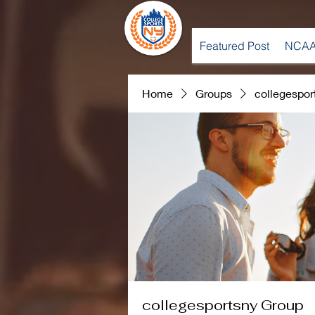
Featured Post
NCAA
Home
Groups
collegespor
collegesportsny Group