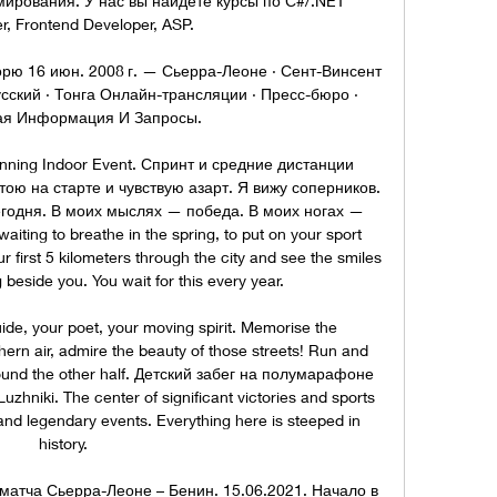
ирования. У нас вы найдёте курсы по С#/.NET 
r, Frontend Developer, ASP.

ю 16 июн. 2008 г. — Сьерра-Леоне · Сент-Винсент 
сский · Тонга Онлайн-трансляции · Пресс-бюро · 
ая Информация И Запросы.

ning Indoor Event. Спринт и средние дистанции 
ою на старте и чувствую азарт. Я вижу соперников. 
егодня. В моих мыслях — победа. В моих ногах — 
iting to breathe in the spring, to put on your sport 
r first 5 kilometers through the city and see the smiles 
 beside you. You wait for this every year. 

uide, your poet, your moving spirit. Memorise the 
ern air, admire the beauty of those streets! Run and 
t found the other half. Детский забег на полумарафоне 
zhniki. The center of significant victories and sports 
and legendary events. Everything here is steeped in 
history. 

матча Сьерра-Леоне – Бенин. 15.06.2021. Начало в 