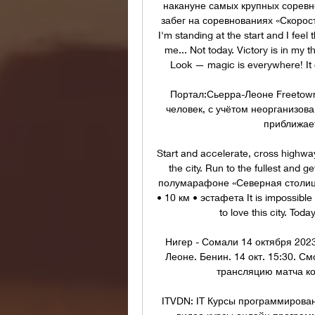
накануне самых крупных соревно
забег на соревнованиях «Скорость»
I'm standing at the start and I feel
me... Not today. Victory is in my 
Look — magic is everywhere! It 
Портал:Сьерра-Леоне Freetown
человек, с учётом неорганизов
приближает
Start and accelerate, cross highway
the city. Run to the fullest and g
полумарафоне «Северная столица» 
• 10 км • эстафета It is impossible no
to love this city. Tod
Нигер - Сомали 14 октября 202
Леоне. Бенин. 14 окт. 15:30. С
трансляцию матча ко
ITVDN: IT Курсы программирован