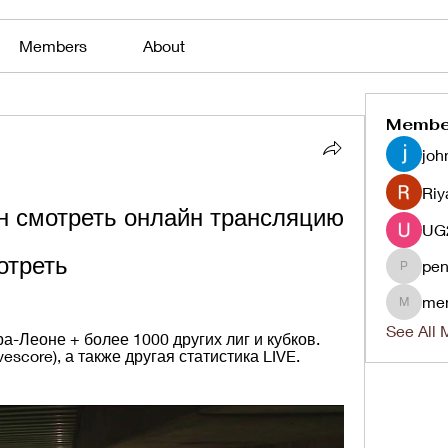
Members
About
Membe
joh
Riy
 смотреть онлайн трансляцию 
отреть
pen
penjaha
me
menlico
See All 
-Леоне + более 1000 других лиг и кубков. 
score), а также другая статистика LIVE. 