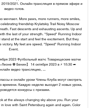
1 2019/2021. Онлайн-трансляция в прямом эфире и 
видео голов.

о мечтают. More paws, more runners, more smiles, 
elebrating friendship Krylatskiy Trail Noisy Moscow 
breath. Fast descents and exhausting ascents. Up and 
ith the last of your strength. "Speed" Running Indoor 
 stand at the start and feel the excitement. But they 
 victory. My feet are speed. "Speed" Running Indoor 
Event. 

ября 2023 Футбольный матч: Товарищеские матчи 
Леоне ⚽ Бенин】 14 октября 2023 в ⚡ 18:30 ➦ 
нлайн видео трансляцию, ...

лассы и онлайн уроки Члены Клуба могут смотреть 
о времени. Каждую неделю выходит 2 новых урока, 
проводятся конкурсы с призами.

ook at the always changing sky above you. Run your 
ll in love with Saint Petersburg again and again. Color 