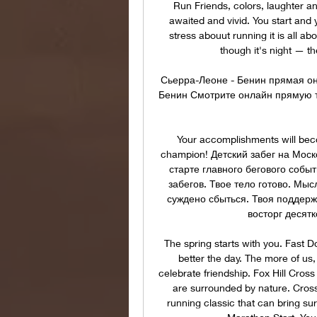
Run Friends, colors, laughter a
awaited and vivid. You start and y
stress abouut running it is all ab
though it's night — th
Сьерра-Леоне - Бенин прямая он
Бенин Смотрите онлайн прямую т
Your accomplishments will become
champion! Детский забег на Мос
старте главного бегового собы
забегов. Твое тело готово. Мыс
суждено сбыться. Твоя поддерж
восторг десятк
The spring starts with you. Fast 
better the day. The more of us
celebrate friendship. Fox Hill Cross 
are surrounded by nature. Cross-
running classic that can bring sur