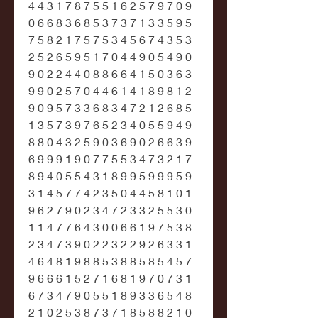
4 4 3 1 7 8 7 5 5 1 6 2 5 7 9 7 0 9 
0 6 6 8 3 6 8 5 3 7 3 7 1 3 3 5 9 5 
7 5 8 2 1 7 5 7 5 3 4 5 6 7 4 3 5 3 
2 5 2 6 5 9 5 1 7 0 4 4 9 0 5 4 9 0 
9 0 2 2 4 4 0 8 8 6 6 4 1 5 0 3 6 3 
9 9 0 2 5 7 0 4 4 6 1 4 1 8 9 8 1 2 
9 0 9 5 7 3 3 6 8 3 4 7 2 1 2 6 8 5 
1 3 5 7 3 9 7 6 5 2 3 4 0 5 5 9 4 9 
8 8 0 4 3 2 5 9 0 3 6 9 0 2 6 6 3 9 
6 9 9 9 1 9 0 7 7 5 5 3 4 7 3 2 1 7 
8 9 4 0 5 5 4 3 1 8 9 9 5 9 9 9 5 9 
3 1 4 5 7 7 4 2 3 5 0 4 4 5 8 1 0 1 
9 6 2 7 9 0 2 3 4 7 2 3 3 2 5 5 3 0 
1 1 4 7 7 6 4 3 0 0 6 6 1 9 7 5 3 8 
2 3 4 7 3 9 0 2 2 3 2 2 9 2 6 3 3 1 
4 6 4 8 1 9 8 8 5 3 8 8 5 8 5 4 5 7 
9 6 6 6 1 5 2 7 1 6 8 1 9 7 0 7 3 1 
6 7 3 4 7 9 0 5 5 1 8 9 3 3 6 5 4 8 
2 1 0 2 5 3 8 7 3 7 1 8 5 8 8 2 1 0 