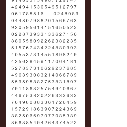
4 2 4 9 4 1 5 3 0 5 4 9 5 1 2 7 9 7 
0 6 1 7 8 8 5 1 6 . . . . 0 2 4 8 9 8 9 
0 4 4 8 0 7 9 8 8 2 0 1 5 6 6 7 6 3 
9 2 0 5 9 5 6 1 4 1 5 1 6 5 0 5 2 3 
0 2 2 8 7 3 9 3 3 1 3 3 6 2 7 1 5 6 
8 8 0 5 5 8 0 9 2 2 6 2 3 8 2 2 3 5 
5 1 5 7 6 7 4 3 4 2 2 4 8 8 0 9 9 3 
4 0 5 5 3 7 3 1 4 5 5 1 8 9 8 2 4 9 
4 2 5 6 2 8 4 5 9 1 1 7 0 6 4 1 8 1 
5 2 7 8 3 7 3 1 0 6 2 9 2 3 7 6 8 5 
4 9 6 3 9 3 0 8 3 2 1 4 0 6 6 7 8 9 
5 5 9 5 9 8 8 8 2 7 5 3 8 3 1 8 9 7 
7 9 1 1 8 6 3 2 5 7 5 4 9 4 0 6 6 7 
4 4 6 7 5 3 8 2 0 2 2 6 3 3 3 6 3 3 
7 6 4 9 8 0 8 8 3 3 6 1 7 2 6 4 5 9 
1 5 7 2 9 1 8 6 3 9 0 7 2 2 4 3 6 9 
8 8 2 5 0 6 6 9 7 0 7 7 0 8 5 3 8 9 
8 6 6 3 8 5 4 9 4 2 6 4 3 7 4 5 2 2 