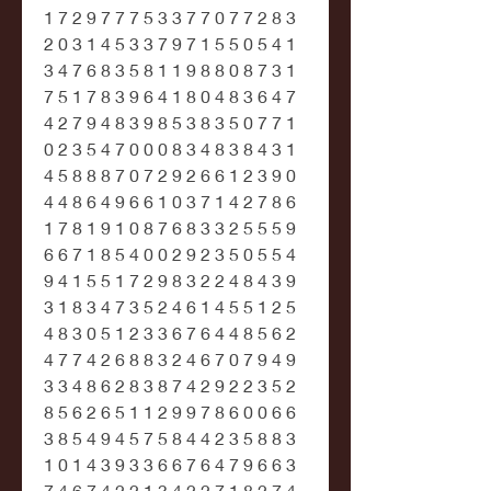
1 7 2 9 7 7 7 5 3 3 7 7 0 7 7 2 8 3 
2 0 3 1 4 5 3 3 7 9 7 1 5 5 0 5 4 1 
3 4 7 6 8 3 5 8 1 1 9 8 8 0 8 7 3 1 
7 5 1 7 8 3 9 6 4 1 8 0 4 8 3 6 4 7 
4 2 7 9 4 8 3 9 8 5 3 8 3 5 0 7 7 1 
0 2 3 5 4 7 0 0 0 8 3 4 8 3 8 4 3 1 
4 5 8 8 8 7 0 7 2 9 2 6 6 1 2 3 9 0 
4 4 8 6 4 9 6 6 1 0 3 7 1 4 2 7 8 6 
1 7 8 1 9 1 0 8 7 6 8 3 3 2 5 5 5 9 
6 6 7 1 8 5 4 0 0 2 9 2 3 5 0 5 5 4 
9 4 1 5 5 1 7 2 9 8 3 2 2 4 8 4 3 9 
3 1 8 3 4 7 3 5 2 4 6 1 4 5 5 1 2 5 
4 8 3 0 5 1 2 3 3 6 7 6 4 4 8 5 6 2 
4 7 7 4 2 6 8 8 3 2 4 6 7 0 7 9 4 9 
3 3 4 8 6 2 8 3 8 7 4 2 9 2 2 3 5 2 
8 5 6 2 6 5 1 1 2 9 9 7 8 6 0 0 6 6 
3 8 5 4 9 4 5 7 5 8 4 4 2 3 5 8 8 3 
1 0 1 4 3 9 3 3 6 6 7 6 4 7 9 6 6 3 
7 4 6 7 4 2 2 1 3 4 2 2 7 1 8 2 7 4 